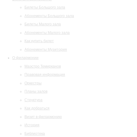
Билеты Большого зала
Абонементы Большого зала
Билеты Малого зала
Абонементы Малого зала
Как купить билет
Абонементы Музитория
О филармонии
Маэстро Темирканов
Правовая информация
Оркестры
Планы залов
Структура
Как добраться
Визит в филармонию
История
Библиотека