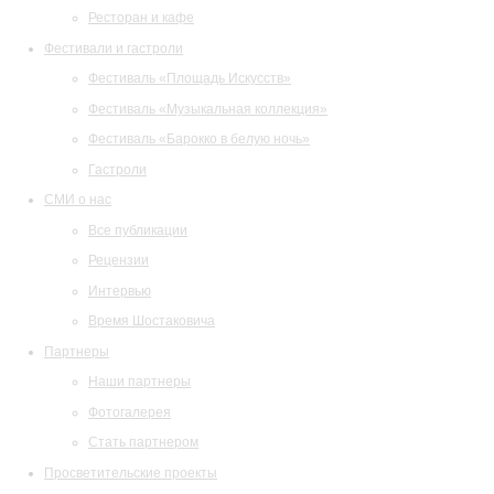
Ресторан и кафе
Фестивали и гастроли
Фестиваль «Площадь Искусств»
Фестиваль «Музыкальная коллекция»
Фестиваль «Барокко в белую ночь»
Гастроли
СМИ о нас
Все публикации
Рецензии
Интервью
Время Шостаковича
Партнеры
Наши партнеры
Фотогалерея
Стать партнером
Просветительские проекты