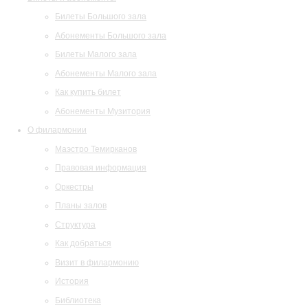
Билеты Большого зала
Абонементы Большого зала
Билеты Малого зала
Абонементы Малого зала
Как купить билет
Абонементы Музитория
О филармонии
Маэстро Темирканов
Правовая информация
Оркестры
Планы залов
Структура
Как добраться
Визит в филармонию
История
Библиотека