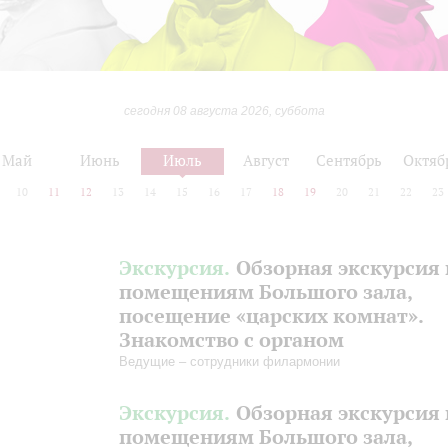
сегодня 08 августа 2026, суббота
Май
Июнь
Июль
Август
Сентябрь
Октяб
10
11
12
13
14
15
16
17
18
19
20
21
22
23
Экскурсия.
Обзорная экскурсия 
помещениям Большого зала,
посещение «царских комнат».
Знакомство с органом
Ведущие – сотрудники филармонии
Экскурсия.
Обзорная экскурсия 
помещениям Большого зала,