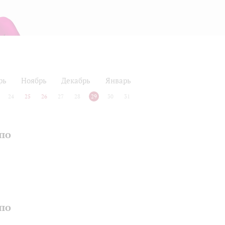
рь
Ноябрь
Декабрь
Январь
24
25
26
27
28
29
30
31
по
по