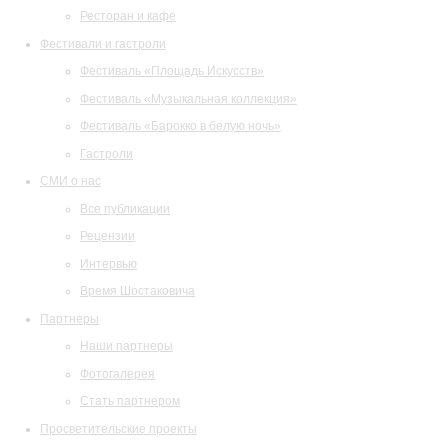
Ресторан и кафе
Фестивали и гастроли
Фестиваль «Площадь Искусств»
Фестиваль «Музыкальная коллекция»
Фестиваль «Барокко в белую ночь»
Гастроли
СМИ о нас
Все публикации
Рецензии
Интервью
Время Шостаковича
Партнеры
Наши партнеры
Фотогалерея
Стать партнером
Просветительские проекты