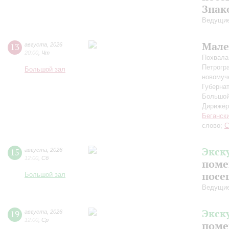
Знак
Ведущие
Мале
13
августа
,
2026
20:00
,
Чт
Похвала
Петрогр
Большой зал
новомуч
Губерна
Большой
Дирижёр
Беганск
слово;
С
Экск
15
августа
,
2026
12:00
,
Сб
поме
посе
Большой зал
Ведущие
Экск
19
августа
,
2026
12:00
,
Ср
поме