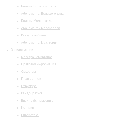
Билеты Большого зала
Абонементы Большого зала
Билеты Малого зала
Абонементы Малого зала
Как купить билет
Абонементы Музитория
О филармонии
Маэстро Темирканов
Правовая информация
Оркестры
Планы залов
Структура
Как добраться
Визит в филармонию
История
Библиотека