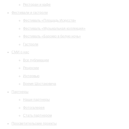
Ресторан и кафе
Фестивали и гастроли
Фестиваль «Площадь Искусств»
Фестиваль «Музыкальная коллекция»
Фестиваль «Барокко в белую ночь»
Гастроли
СМИ о нас
Все публикации
Рецензии
Интервью
Время Шостаковича
Партнеры
Наши партнеры
Фотогалерея
Стать партнером
Просветительские проекты