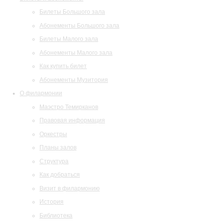
Билеты Большого зала
Абонементы Большого зала
Билеты Малого зала
Абонементы Малого зала
Как купить билет
Абонементы Музитория
О филармонии
Маэстро Темирканов
Правовая информация
Оркестры
Планы залов
Структура
Как добраться
Визит в филармонию
История
Библиотека