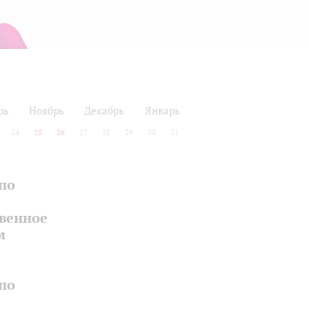
рь
Ноябрь
Декабрь
Январь
24
25
26
27
28
29
30
31
по
твенное
м
по