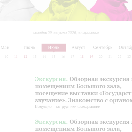
сегодня 09 августа 2026, воскресенье
Май
Июнь
Июль
Август
Сентябрь
Октяб
10
11
12
13
14
15
16
17
18
19
20
21
22
23
Экскурсия.
Обзорная экскурсия 
помещениям Большого зала,
посещение выставки «Государс
звучание». Знакомство с органо
Ведущие – сотрудники филармонии
Экскурсия.
Обзорная экскурсия 
помещениям Большого зала,