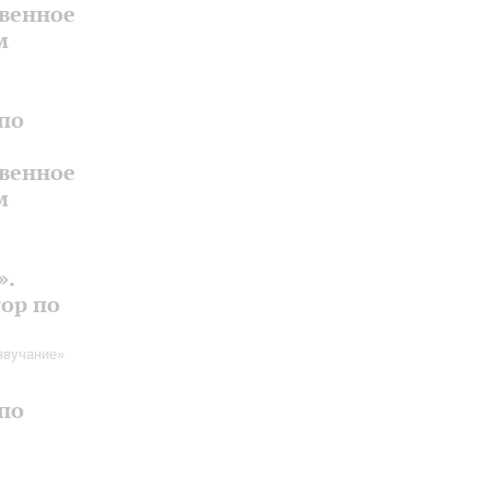
твенное
м
по
твенное
м
».
ор по
звучание»
по