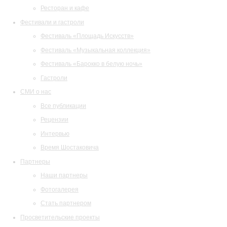
Ресторан и кафе
Фестивали и гастроли
Фестиваль «Площадь Искусств»
Фестиваль «Музыкальная коллекция»
Фестиваль «Барокко в белую ночь»
Гастроли
СМИ о нас
Все публикации
Рецензии
Интервью
Время Шостаковича
Партнеры
Наши партнеры
Фотогалерея
Стать партнером
Просветительские проекты