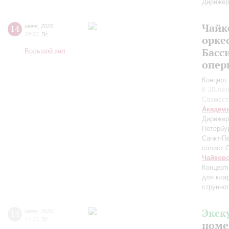
Дирижёр
Чайк
14
июня
,
2026
20:00
,
Вс
орке
Басс
Большой зал
опер
Концерт 
К 20-ле
Совмест
Академ
Дирижер
Петербу
Санкт-П
солист 
Чайков
Концерт
для кла
струнног
Экск
14
июня
,
2026
14:30
,
Вс
поме