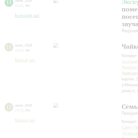
Экск
11
июня
,
2026
10:30
,
Чт
поме
посе
Большой зал
звуч
Ведущие
Чайк
11
июня
,
2026
19:00
,
Чт
Концерт 
Малый зал
програм
Филипп 
Чайков
картин;
(«Минув
дому»)
;
Семь
12
июня
,
2026
19:00
,
Пт
Праздни
Малый зал
Концерт 
Санкт-П
«Класси