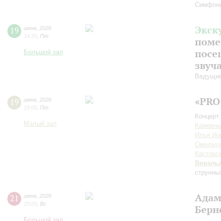
Симфон
Экск
19
июня
,
2026
14:30
,
Пт
поме
посе
Большой зал
звуч
Ведущие
«PRO
19
июня
,
2026
19:00
,
Пт
Концерт 
Малый зал
Камерны
Илья И
Омельчу
Касторс
Виваль
струнны
Адам
21
июня
,
2026
20:00
,
Вс
Берн
Большой зал