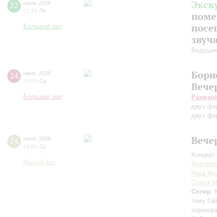
Экск
22
июня
,
2026
13:30
,
Пн
поме
посе
Большой зал
звуч
Ведущие
Бори
24
июня
,
2026
20:00
,
Ср
Вече
Большой зал
Рахман
двух фо
двух фо
Вече
24
июня
,
2026
19:00
,
Ср
Концерт 
Малый зал
Фортепи
Ника Ме
Олеся М
Солер
:
тему Га
хореогр