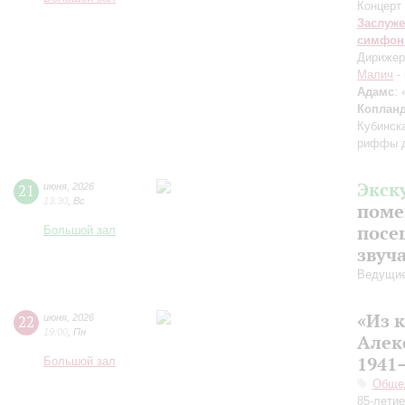
Концерт 
Заслуже
симфон
Дирижер
Малич
-
Адамс
:
Коплан
Кубинск
риффы д
Экск
21
июня
,
2026
13:30
,
Вс
поме
посе
Большой зал
звуч
Ведущие
«Из 
22
июня
,
2026
19:00
,
Пн
Алек
1941–
Большой зал
Общед
85-лети