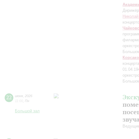
Академ
Дирижёр
Николай
концерт
Чайков
програм
филармо
оркестр
Большом
Корсак
концерт
01.04.19
оркестр
Большом
Экск
22
июня
,
2026
11:00
,
Пн
поме
посе
Большой зал
звуч
Ведущие