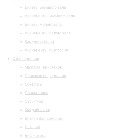
Билеты Большого зала
Абонементы Большого зала
Билеты Малого зала
Абонементы Малого зала
Как купить билет
Абонементы Музитория
О филармонии
Маэстро Темирканов
Правовая информация
Оркестры
Планы залов
Структура
Как добраться
Визит в филармонию
История
Библиотека