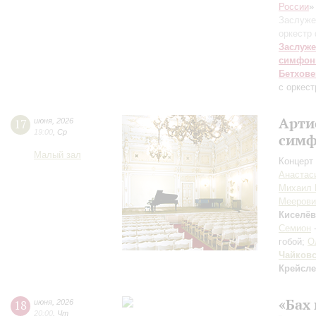
России
»
Заслуже
оркестр
Заслуже
симфон
Бетхове
с оркес
Арти
17
июня
,
2026
19:00
,
Ср
симф
Малый зал
Концерт 
Анастас
Михаил 
Меерови
Киселёв
Семион
гобой;
О
Чайков
Крейсл
«Бах
18
июня
,
2026
20:00
,
Чт