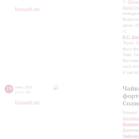
Орган
Аида Гл
Большой зал
конкурса
Всеросси
орган, I
г.)
И.С. Бах
"Kyrie, 
фуга фа 
Тебе, Го
Вестмин
mich nic
V части)
Чайк
19
июня
,
2026
20:00
,
Пт
форт
Соли
Большой зал
Концерт 
филарм
Академ
Дирижёр
Чайков