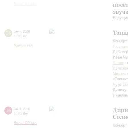
посе
Большой зал
звуч
Ведущие
Танц
14
июня
,
2026
19:00
,
Вс
Концерт 
Малый зал
Государ
Дирижер
Иван Чу
Чижик
- 
Дворжа
Монти
:
«Ревност
Чукотск
Динику
с саблям
Дири
16
июня
,
2026
20:00
,
Вт
Соли
Большой зал
Концерт 