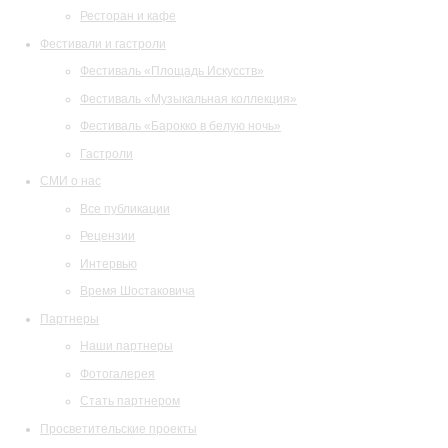
Ресторан и кафе
Фестивали и гастроли
Фестиваль «Площадь Искусств»
Фестиваль «Музыкальная коллекция»
Фестиваль «Барокко в белую ночь»
Гастроли
СМИ о нас
Все публикации
Рецензии
Интервью
Время Шостаковича
Партнеры
Наши партнеры
Фотогалерея
Стать партнером
Просветительские проекты