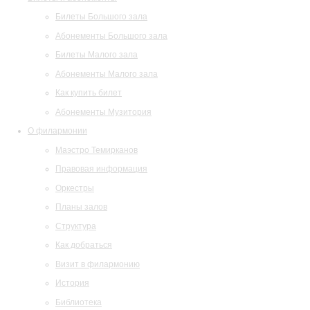
Билеты Большого зала
Абонементы Большого зала
Билеты Малого зала
Абонементы Малого зала
Как купить билет
Абонементы Музитория
О филармонии
Маэстро Темирканов
Правовая информация
Оркестры
Планы залов
Структура
Как добраться
Визит в филармонию
История
Библиотека