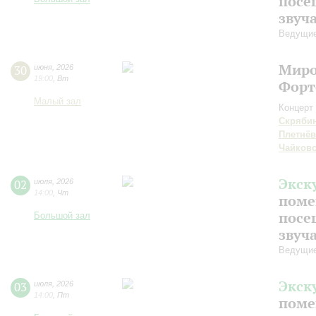
посе
звуч
Ведущие
Миро
30
июня
,
2026
19:00
,
Вт
Форт
Малый зал
Концерт 
Скряби
Плетнёв
Чайков
Экск
02
июля
,
2026
14:00
,
Чт
поме
посе
Большой зал
звуч
Ведущие
Экск
03
июля
,
2026
14:00
,
Пт
поме