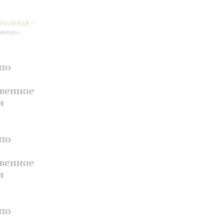
йковский
-
авица»;
по
твенное
м
по
твенное
м
по