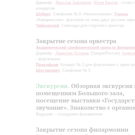
Дирижёр -
Ярослав Забояркин
;
Юлия Кантор
- слово 
концертом
Шуберт
: Симфония № 8 «Неоконченная»;
Глинка
:
«Камаринская», фантазия на темы двух русских нар
Чайковский
: Серенада для струнного оркестра
Закрытие сезона оркестра
Академический симфонический оркестр филарм
Дирижёр -
Димитрис Ботинис
(Греция/Россия);
Алекс
- фортепиано
Прокофьев
: Концерт № 2 для фортепиано с оркестр
Шостакович
: Симфония № 5
Экскурсия.
Обзорная экскурсия 
помещениям Большого зала,
посещение выставки «Государс
звучание». Знакомство с органо
Ведущие – сотрудники филармонии
Закрытие сезона филармонии