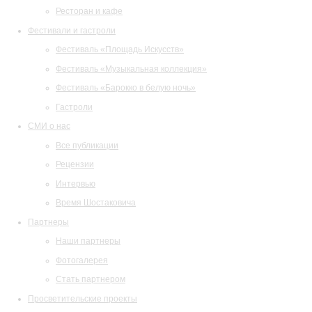
Ресторан и кафе
Фестивали и гастроли
Фестиваль «Площадь Искусств»
Фестиваль «Музыкальная коллекция»
Фестиваль «Барокко в белую ночь»
Гастроли
СМИ о нас
Все публикации
Рецензии
Интервью
Время Шостаковича
Партнеры
Наши партнеры
Фотогалерея
Стать партнером
Просветительские проекты