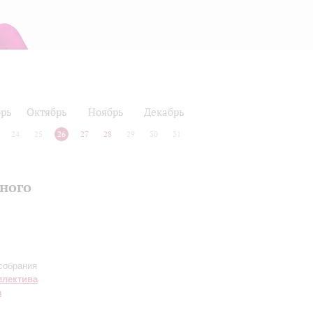
рь
Октябрь
Ноябрь
Декабрь
24
25
26
27
28
29
30
31
нного
собрания
ллектива
а