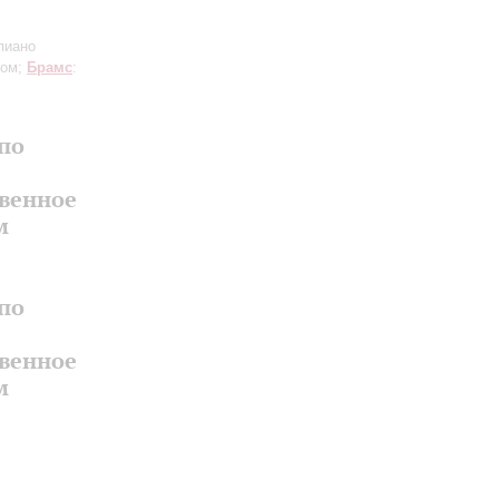
пиано
ром;
Брамс
:
по
твенное
м
по
твенное
м