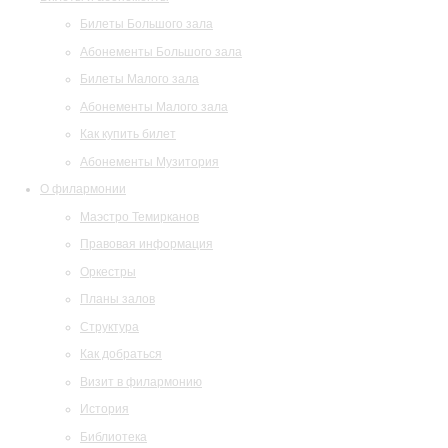
Билеты Большого зала
Абонементы Большого зала
Билеты Малого зала
Абонементы Малого зала
Как купить билет
Абонементы Музитория
О филармонии
Маэстро Темирканов
Правовая информация
Оркестры
Планы залов
Структура
Как добраться
Визит в филармонию
История
Библиотека