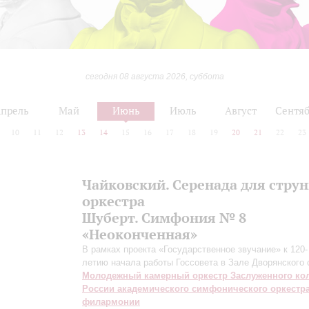
сегодня 08 августа 2026, суббота
прель
Май
Июнь
Июль
Август
Сентяб
10
11
12
13
14
15
16
17
18
19
20
21
22
23
Чайковский. Серенада для стру
оркестра
Шуберт. Симфония № 8
«Неоконченная»
В рамках проекта «Государственное звучание» к 120-
летию начала работы Госсовета в Зале Дворянского 
Молодежный камерный оркестр Заслуженного ко
России академического симфонического оркестр
филармонии