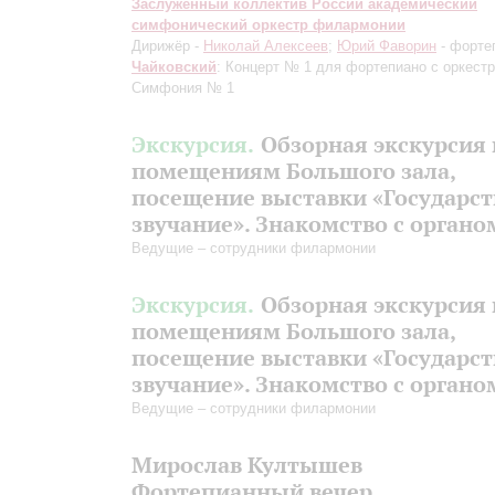
Заслуженный коллектив России академический
симфонический оркестр филармонии
Дирижёр -
Николай Алексеев
;
Юрий Фаворин
- форте
Чайковский
: Концерт № 1 для фортепиано с оркест
Симфония № 1
Экскурсия.
Обзорная экскурсия 
помещениям Большого зала,
посещение выставки «Государс
звучание». Знакомство с органо
Ведущие – сотрудники филармонии
Экскурсия.
Обзорная экскурсия 
помещениям Большого зала,
посещение выставки «Государс
звучание». Знакомство с органо
Ведущие – сотрудники филармонии
Мирослав Култышев
Фортепианный вечер