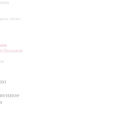
перед
одных песен;
онии
ей Мельников
ом;
по
твенное
м