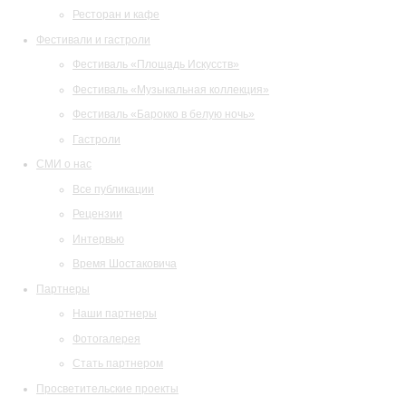
Ресторан и кафе
Фестивали и гастроли
Фестиваль «Площадь Искусств»
Фестиваль «Музыкальная коллекция»
Фестиваль «Барокко в белую ночь»
Гастроли
СМИ о нас
Все публикации
Рецензии
Интервью
Время Шостаковича
Партнеры
Наши партнеры
Фотогалерея
Стать партнером
Просветительские проекты