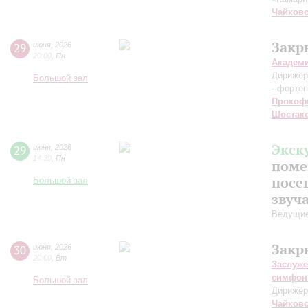
Чайков
Закр
29
июня
,
2026
20:00
,
Пн
Академ
Дирижёр
Большой зал
- форте
Прокоф
Шостак
Экск
29
июня
,
2026
14:30
,
Пн
поме
посе
Большой зал
звуч
Ведущие
Закр
30
июня
,
2026
20:00
,
Вт
Заслуже
симфон
Большой зал
Дирижёр
Чайков