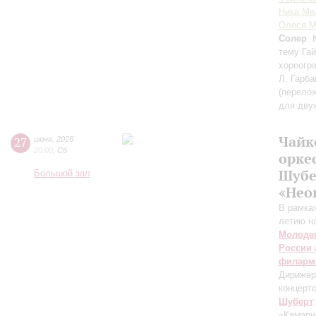
Ника Ме
Олеся М
Солер
:
тему Га
хореогр
Л. Гарба
(перело
для дву
Чайк
27
июня
,
2026
20:00
,
Сб
орке
Шубе
Большой зал
«Нео
В рамках
летию н
Молодеж
России 
филарм
Дирижёр
концерт
Шуберт
«Камари