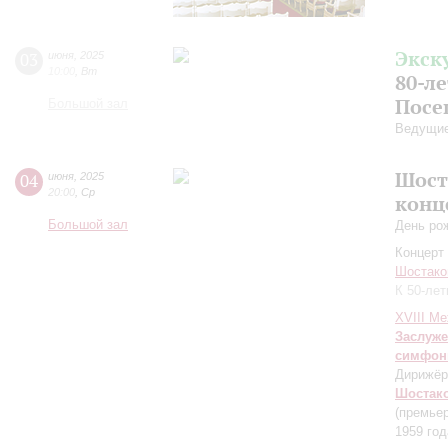
Экск
03
июня
,
2025
10:00
,
Вт
80-л
Посе
Большой зал
Ведущие
Шост
04
июня
,
2025
20:00
,
Ср
конц
Большой зал
День ро
Концерт 
Шостако
К 50-ле
XVIII М
Заслуже
симфон
Дирижёр
Шостак
(премье
1959 год