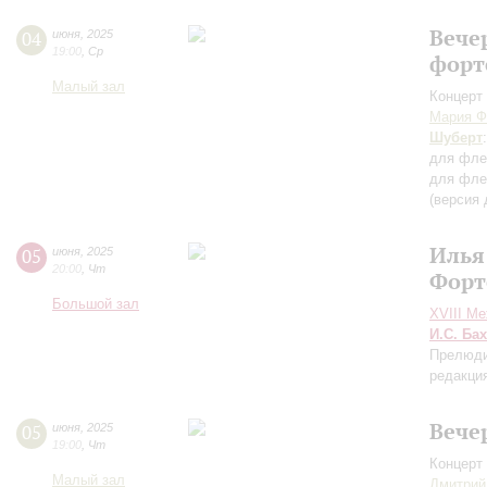
Вече
04
июня
,
2025
19:00
,
Ср
форт
Малый зал
Концерт 
Мария Ф
Шуберт
для фле
для фле
(версия
Илья
05
июня
,
2025
20:00
,
Чт
Форт
Большой зал
XVIII М
И.С. Бах
Прелюди
редакци
Вече
05
июня
,
2025
19:00
,
Чт
Концерт 
Малый зал
Дмитрий