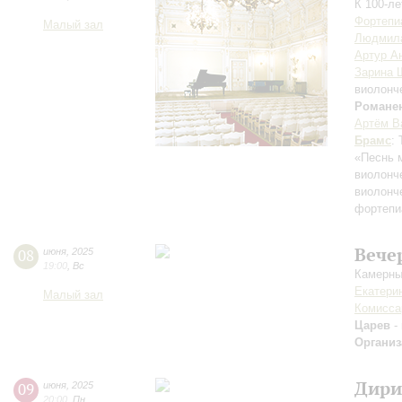
К 100-л
Фортепи
Малый зал
Людмила
Артур А
Зарина 
виолонч
Романе
Артём В
Брамс
:
«Песнь 
виолонч
виолонч
фортепи
Вече
08
июня
,
2025
19:00
,
Вс
Камерны
Екатери
Малый зал
Комисса
Царев
-
Организ
Дири
09
июня
,
2025
20:00
,
Пн