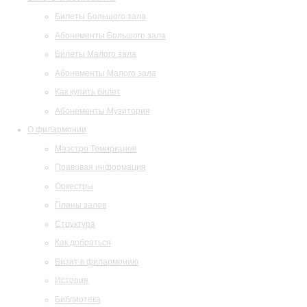
Билеты Большого зала
Абонементы Большого зала
Билеты Малого зала
Абонементы Малого зала
Как купить билет
Абонементы Музитория
О филармонии
Маэстро Темирканов
Правовая информация
Оркестры
Планы залов
Структура
Как добраться
Визит в филармонию
История
Библиотека