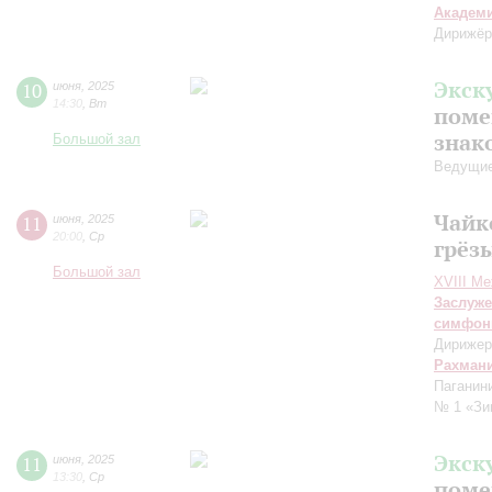
Академ
Дирижёр
Экск
10
июня
,
2025
14:30
,
Вт
поме
знак
Большой зал
Ведущие
Чайк
11
июня
,
2025
20:00
,
Ср
грёз
Большой зал
XVIII М
Заслуже
симфон
Дирижер
Рахман
Паганин
№ 1 «Зи
Экск
11
июня
,
2025
13:30
,
Ср
поме