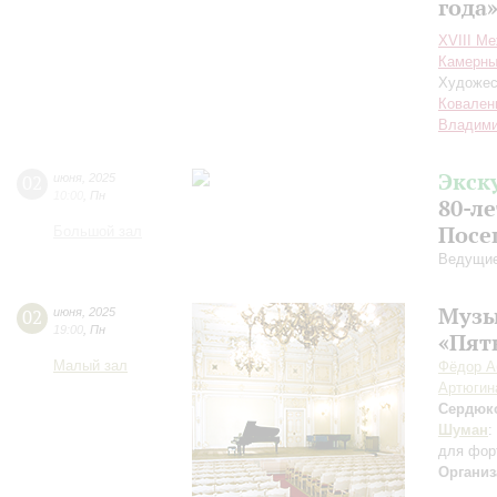
года
XVIII М
Камерны
Художес
Ковален
Владими
Экск
02
июня
,
2025
10:00
,
Пн
80-л
Посе
Большой зал
Ведущие
Музы
02
июня
,
2025
19:00
,
Пн
«Пят
Малый зал
Фёдор А
Артюгин
Сердюк
Шуман
:
для фор
Организ