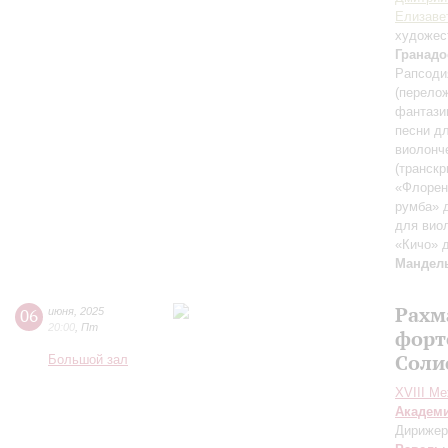
Елизаве
художес
Гранадо
Рапсоди
(перело
фантази
песни д
виолонче
(транск
«Флорен
румба» 
для вио
«Кичо» 
Мандел
Рахм
06
июня
,
2025
20:00
,
Пт
форт
Соли
Большой зал
XVIII М
Академ
Дирижер