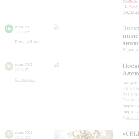
Равель
г.)
;
Рахм
(редакци
Экск
06
июня
,
2025
14:30
,
Пт
поме
знак
Большой зал
Ведущие
Посв
06
июня
,
2025
19:00
,
Пт
Алек
Малый зал
Концерт 
и в анс
Лев Клы
Песин
- 
фортепи
фортепи
Дмитрий
«CEL
07
июня
,
2025
19:00
,
Сб