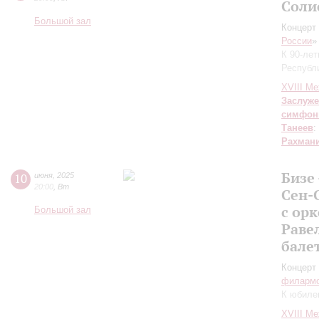
Соли
Большой зал
Концерт 
России
»
К 90-ле
Республ
XVIII М
Заслуже
симфон
Танеев
:
Рахман
Бизе
10
июня
,
2025
20:00
,
Вт
Сен-
с ор
Большой зал
Раве
бале
Концерт 
филарм
К юбиле
XVIII М