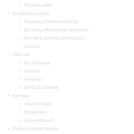
Ресторан и кафе
Фестивали и гастроли
Фестиваль «Площадь Искусств»
Фестиваль «Музыкальная коллекция»
Фестиваль «Барокко в белую ночь»
Гастроли
СМИ о нас
Все публикации
Рецензии
Интервью
Время Шостаковича
Партнеры
Наши партнеры
Фотогалерея
Стать партнером
Просветительские проекты