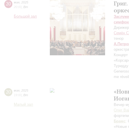
Григ
20
мая
,
2025
20:00
,
Вт
орке
Большой зал
Заслуже
симфон
Дирижер
Семён С
тенор
А.Петро
оркестр
Концерт
«Корсар» 
Туридду 
Generos
me réveil
«Нов
20
мая
,
2025
19:00
,
Вт
Иога
Малый зал
Вечер м
Олег Ва
фортепи
Брамс
:
«Новые 