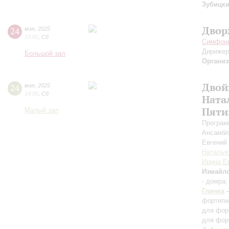
Зубицк
Двор
24
мая
,
2025
19:00
,
Сб
Симфони
Дирижер
Большой зал
Организ
Двой
24
мая
,
2025
14:00
,
Сб
Ната
Пяти
Малый зал
Програм
Ансамбл
Евгений
Наталья
Ирина Е
Измайл
- домра
Глинка
фортепи
для фор
для фор