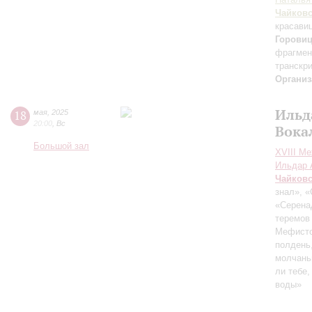
Чайков
красави
Горови
фрагмен
транскри
Организ
Ильд
18
мая
,
2025
20:00
,
Вс
Вока
Большой зал
XVIII М
Ильдар 
Чайков
знал», 
«Серена
теремов 
Мефисто
полдень,
молчаньи
ли тебе
воды»