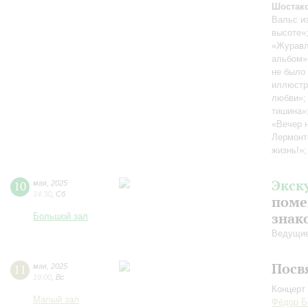
Шостак
Вальс и
высоте»
«Журав
альбом»
не было
иллюстр
любви»
тишина»
«Вечер 
Лермонт
жизнь!»
Экск
10
мая
,
2025
14:30
,
Сб
поме
знак
Большой зал
Ведущие
Посв
11
мая
,
2025
19:00
,
Вс
Концерт 
Малый зал
Фёдор Б