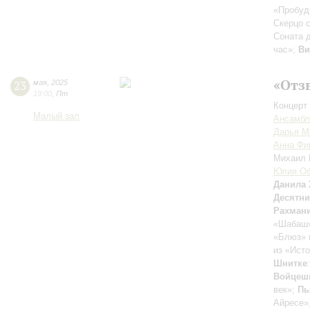
«Пробуди
Скерцо 
Соната 
час»;
Ви
«Отз
23
мая
,
2025
19:00
,
Пт
Концерт 
Малый зал
Ансамбль
Дарья М
Анна Фи
Михаил
Юлия Об
Данила
Десятн
Рахман
«Шабаш»
«Блюз» 
из «Ист
Шнитке
Войцеш
век»;
Пь
Айресе»,