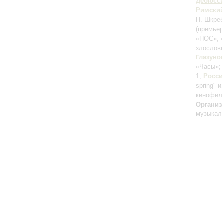
Дебюсс
Римски
Н. Шкреб
(премьер
«НОС», 
злослов
Глазуно
«Часы»
1;
Росс
spring" 
кинофил
Организ
музыкал