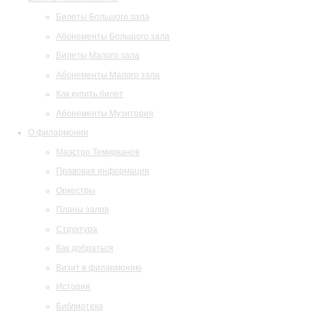
Билеты Большого зала
Абонементы Большого зала
Билеты Малого зала
Абонементы Малого зала
Как купить билет
Абонементы Музитория
О филармонии
Маэстро Темирканов
Правовая информация
Оркестры
Планы залов
Структура
Как добраться
Визит в филармонию
История
Библиотека