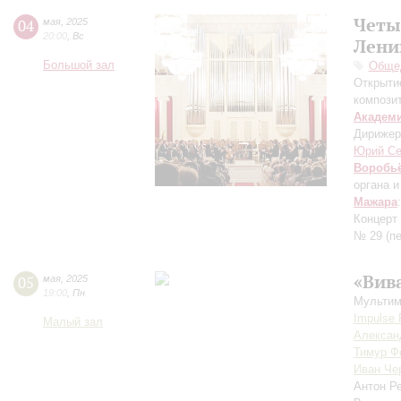
Четы
04
мая
,
2025
20:00
,
Вс
Лени
Большой зал
Общед
Открыти
компози
Академ
Дирижер
Юрий С
Воробь
органа 
Мажара
Концерт
№ 29
(п
«Вив
05
мая
,
2025
19:00
,
Пн
Мультим
Impulse 
Малый зал
Алексан
Тимур Ф
Иван Че
Антон Р