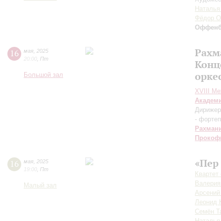
Наталья
Фёдор О
Оффенб
Рахм
16
мая
,
2025
20:00
,
Пт
Конц
орке
Большой зал
XVIII М
Академ
Дирижер
- форте
Рахман
Прокоф
«Пер 
16
мая
,
2025
19:00
,
Пт
Квартет
Валерия
Малый зал
Арсений
Леонид 
Семён Т
Наталья