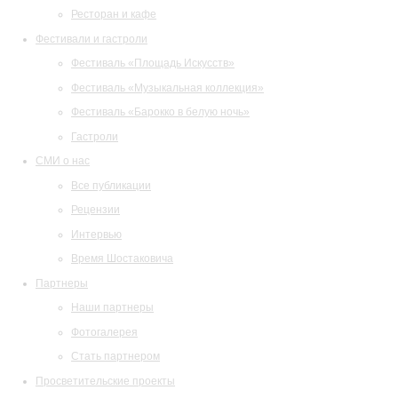
Ресторан и кафе
Фестивали и гастроли
Фестиваль «Площадь Искусств»
Фестиваль «Музыкальная коллекция»
Фестиваль «Барокко в белую ночь»
Гастроли
СМИ о нас
Все публикации
Рецензии
Интервью
Время Шостаковича
Партнеры
Наши партнеры
Фотогалерея
Стать партнером
Просветительские проекты