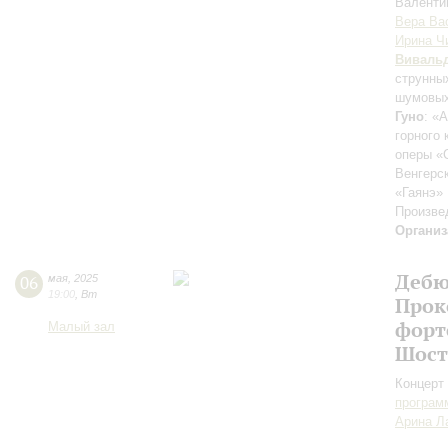
Валенти
Вера Ва
Ирина Ч
Виваль
струнн
шумовых
Гуно
: «
горного 
оперы «
Венгерс
«Гаянэ»
Произве
Организ
Дебю
06
мая
,
2025
19:00
,
Вт
Прок
форт
Малый зал
Шост
Концерт 
програм
Арина Л