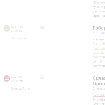
«Воспом
руки на 
фортепи
Организ
Робе
21
мая
,
2025
19:00
,
Ср
К 215-л
Малый зал
Концерт 
Дмитрий
Дмитрий
Шуман
:
фортепиа
соч. 94,
фортепи
Силь
22
мая
,
2025
20:00
,
Чт
Орга
Большой зал
С показ
XVIII М
Виваль
Бах
: То