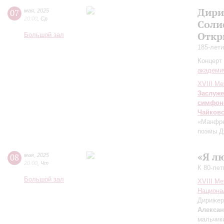
Дири
07
мая
,
2025
20:00
,
Ср
Соли
Откр
Большой зал
185-лет
Концерт 
академи
XVIII М
Заслуже
симфон
Чайков
«Манфре
поэмы Д
«Я л
08
мая
,
2025
20:00
,
Чт
К 80-ле
Большой зал
XVIII М
Национа
Дирижер
Алекса
мальчик