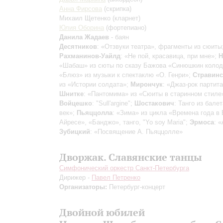
Анна Фирсова
(скрипка)
Михаил Щетенко
(кларнет)
Юлия Оборина
(фортепиано)
Данила Жадаев
- баян
Десятников
: «Отзвуки театра», фрагменты из сюиты
Рахманинов-Уайлд
: «Не пой, красавица, при мне»;
Н
«Шабаш» из сюты по сказу Бажова «Синюшкин коло
«Блюз» из музыки к спектаклю «О. Генри»;
Стравин
из «Истории солдата»;
Мирончук
: «Джаз-рок партита»
Шнитке
: «Пантомима» из «Сюиты в старинном стиле
Войцешко
: "Sull'argine";
Шостакович
: Танго из бале
век»;
Пьяццолла
: «Зима» из цикла «Времена года в 
Айресе», «Банджо», танго, "Yo soy Maria";
Эрмоса
: 
Зубицкий
: «Посвящение А. Пьяццолле»
Дворжак. Славянские танцы
Симфонический оркестр Санкт-Петербурга
Дирижер -
Павел Петренко
Организаторы:
Петербург-концерт
Двойной юбилей