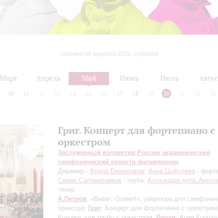
сегодня 08 августа 2026, суббота
Март
Апрель
Май
Июнь
Июль
Авгус
10
11
12
13
14
15
16
17
18
19
20
21
22
23
Григ. Концерт для фортепиано с
оркестром
Заслуженный коллектив России академический
симфонический оркестр филармонии
Дирижер -
Фёдор Безносиков
;
Анна Цыбулёва
- форт
Семён Саломатников
- труба;
Алехандро дель Анхел
тенор
А.Петров
: «Виват, Олимп!», увертюра для симфонич
оркестра;
Григ
: Концерт для фортепиано с оркестро
Концерт для трубы с оркестром;
Верди
: Ария Коррад