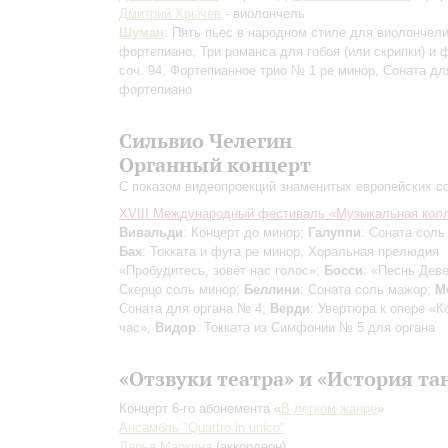
Дмитрий Хрычёв
- виолончель
Шуман
: Пять пьес в народном стиле для виолончели
фортепиано, Три романса для гобоя (или скрипки) и 
соч. 94, Фортепианное трио № 1 ре минор, Соната дл
фортепиано
Сильвио Челегин
Органный концерт
С показом видеопроекций знаменитых европейских с
XVIII Международный фестиваль «Музыкальная кол
Вивальди
: Концерт до минор;
Галуппи
: Соната сол
Бах
: Токката и фуга ре минор, Хоральная прелюдия
«Пробудитесь, зовёт нас голос»;
Босси
: «Песнь Дев
Скерцо соль минор;
Беллини
: Соната соль мажор;
М
Соната для органа № 4;
Верди
: Увертюра к опере «К
час»;
Видор
: Токката из Симфонии № 5 для органа
«Отзвуки театра» и «История та
Концерт 6-го абонемента «
В легком жанре
»
Ансамбль "Quattro in unico"
Дарья Маркина
(аккордеон)