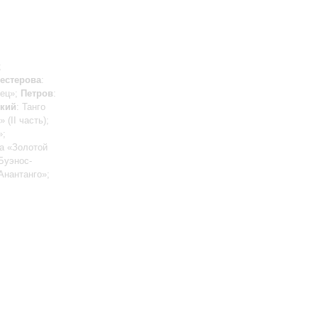
;
естерова
:
дец»;
Петров
:
ский
: Танго
 (II часть);
»;
та «Золотой
Буэнос-
«Анантанго»;