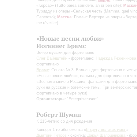
«Корсар» (Tutto parea sorridere, ah sì ben dite);
Маска
Туридду из оперы «Сельская честь (Mamma, quel vino
Generoso);
Массне
: Романс Вертера из оперы «Вертер
me réveiller)
«Новые песни любви»
Иоганнес Брамс
Вечер музыки для фортепиано
Олег Вайнштейн
- фортепиано;
Надежда Реженинова
фортепиано
Брамс
: Соната № 3, Вальсы для фортепиано в четыр
«Новые песни любви», вальсы для фортепиано в чет
«Воспоминание о России», фантазии для фортепиано
руки на русские и богемские темы, Три венгерских т
фортепиано в четыре руки)
Организаторы:
"Enterpriserusart"
Роберт Шуман
К 215-летию со дня рождения
Концерт 1-го абонемента «
В кругу великих имен
»
Дмитрий Петров
- скрипка;
Дарья Шапошникова
- фор