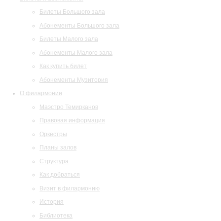
Билеты Большого зала
Абонементы Большого зала
Билеты Малого зала
Абонементы Малого зала
Как купить билет
Абонементы Музитория
О филармонии
Маэстро Темирканов
Правовая информация
Оркестры
Планы залов
Структура
Как добраться
Визит в филармонию
История
Библиотека