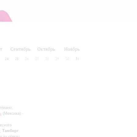
т
Сентябрь
Октябрь
Ноябрь
24
25
26
27
28
29
30
31
епиано;
ь
(Мексика) -
еского
м;
Тамберг
:
о из оперы