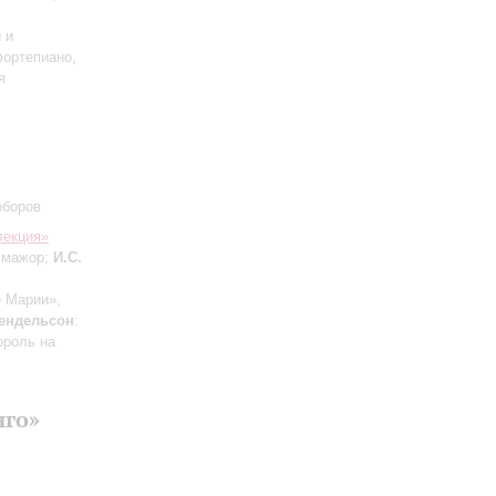
 и
фортепиано,
я
оборов
лекция»
ь мажор;
И.С.
е Марии»,
ендельсон
:
ороль на
нго»