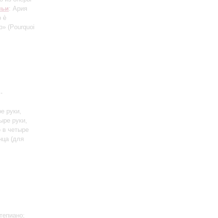
ньи
: Ария
 è
» (Pourquoi
-
е руки,
ыре руки,
 в четыре
анца
(для
тепиано;