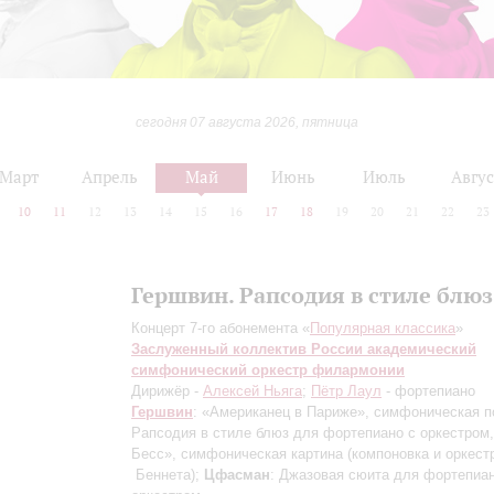
сегодня 07 августа 2026, пятница
Март
Апрель
Май
Июнь
Июль
Авгус
10
11
12
13
14
15
16
17
18
19
20
21
22
23
Гершвин. Рапсодия в стиле блюз
Концерт 7-го абонемента «
Популярная классика
»
Заслуженный коллектив России академический
симфонический оркестр филармонии
Дирижёр -
Алексей Ньяга
;
Пётр Лаул
- фортепиано
Гершвин
: «Американец в Париже», симфоническая п
Рапсодия в стиле блюз для фортепиано с оркестром,
Бесс», симфоническая картина (компоновка и оркестр
Беннета);
Цфасман
: Джазовая сюита для фортепиан