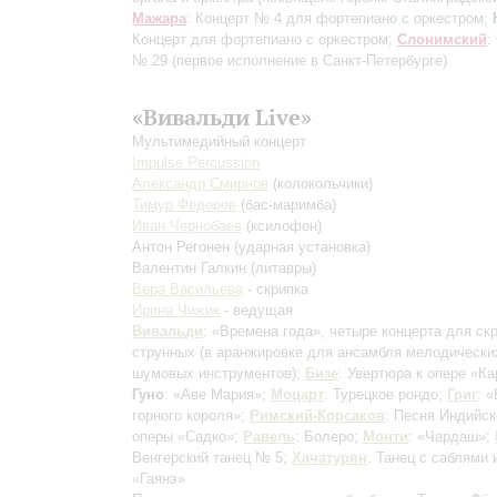
Мажара
: Концерт № 4 для фортепиано с оркестром;
Концерт для фортепиано с оркестром;
Слонимский
:
№ 29
(первое исполнение в Санкт-Петербурге)
«Вивальди Live»
Мультимедийный концерт
Impulse Percussion
Александр Смирнов
(колокольчики)
Тимур Фёдоров
(бас-маримба)
Иван Чернобаев
(ксилофон)
Антон Регонен
(ударная установка)
Валентин Галкин
(литавры)
Вера Васильева
- скрипка
Ирина Чижик
- ведущая
Вивальди
: «Времена года», четыре концерта для ск
струнных
(в аранжировке для ансамбля мелодически
шумовых инструментов)
;
Бизе
: Увертюра к опере «К
Гуно
: «Аве Мария»;
Моцарт
: Турецкое рондо;
Григ
: 
горного короля»;
Римский-Корсаков
: Песня Индийск
оперы «Садко»;
Равель
: Болеро;
Монти
: «Чардаш»;
Венгерский танец № 5;
Хачатурян
: Танец с саблями 
«Гаянэ»