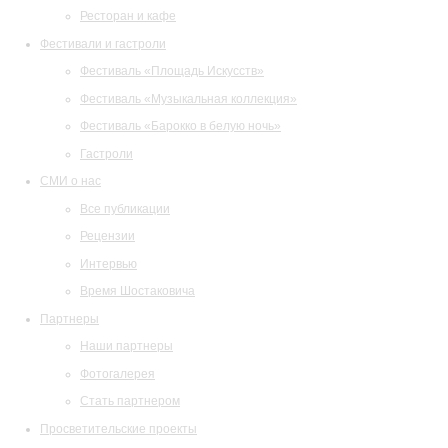
Ресторан и кафе
Фестивали и гастроли
Фестиваль «Площадь Искусств»
Фестиваль «Музыкальная коллекция»
Фестиваль «Барокко в белую ночь»
Гастроли
СМИ о нас
Все публикации
Рецензии
Интервью
Время Шостаковича
Партнеры
Наши партнеры
Фотогалерея
Стать партнером
Просветительские проекты