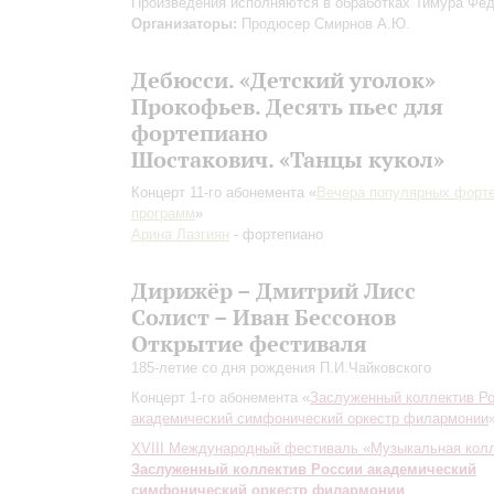
Произведения исполняются в обработках Тимура Фё
Организаторы:
Продюсер Смирнов А.Ю.
Дебюсси. «Детский уголок»
Прокофьев. Десять пьес для
фортепиано
Шостакович. «Танцы кукол»
Концерт 11-го абонемента «
Вечера популярных форт
программ
»
Арина Лазгиян
- фортепиано
Дирижёр – Дмитрий Лисс
Солист – Иван Бессонов
Открытие фестиваля
185-летие со дня рождения П.И.Чайковского
Концерт 1-го абонемента «
Заслуженный коллектив Р
академический симфонический оркестр филармонии
XVIII Международный фестиваль «Музыкальная кол
Заслуженный коллектив России академический
симфонический оркестр филармонии