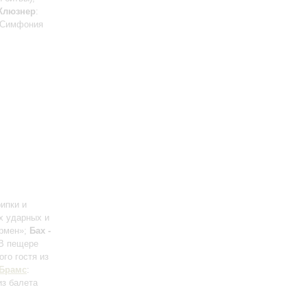
Клюзнер
:
 Симфония
рипки и
х ударных и
армен»;
Бах -
«В пещере
ого гостя из
Брамс
:
из балета