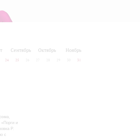
т
Сентябрь
Октябрь
Ноябрь
24
25
26
27
28
29
30
31
оэма,
 «Порги и
овка Р.
о с