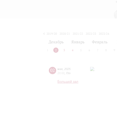
2019/20
2020/21
2021/22
2022/23
2023/24
2024/25
2025/26
2026/27
Декабрь
Январь
Февраль
1
2
3
4
5
6
7
8
9
02
мая
,
2025
20:00
,
Пт
Большой зал