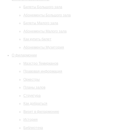
Билеты Большого зала
Абонементы Большого зала
Билеты Малого зала
Абонементы Малого зала
Как купить билет
Абонементы Музитория
О филармонии
Маэстро Темирканов
Правовая информация
Оркестры
Планы залов
Структура
Как добраться
Визит в филармонию
История
Библиотека