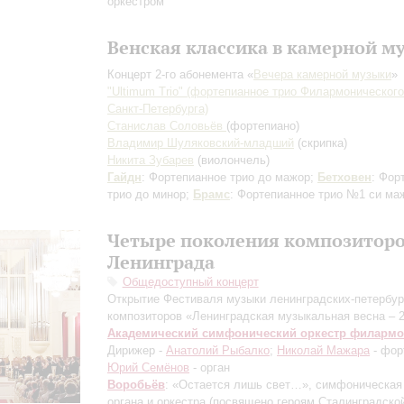
оркестром
Венская классика в камерной м
Концерт 2-го абонемента «
Вечера камерной музыки
»
"Ultimum Trio" (фортепианное трио Филармоническог
Санкт-Петербурга)
Станислав Соловьёв
(фортепиано)
Владимир Шуляковский-младший
(скрипка)
Никита Зубарев
(виолончель)
Гайдн
: Фортепианное трио до мажор;
Бетховен
: Фор
трио до минор;
Брамс
: Фортепианное трио №1 си ма
Четыре поколения композитор
Ленинграда
Общедоступный концерт
Открытие Фестиваля музыки ленинградских-петербур
композиторов «Ленинградская музыкальная весна – 
Академический симфонический оркестр филарм
Дирижер -
Анатолий Рыбалко
;
Николай Мажара
- фор
Юрий Семёнов
- орган
Воробьёв
: «Остается лишь свет…», симфоническая
органа и оркестра
(посвящено героям Сталинградской