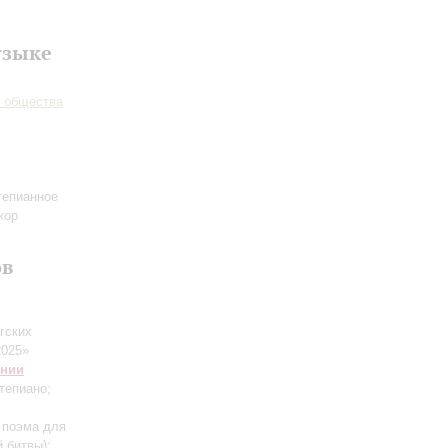
узыке
о общества
тепианное
жор
ов
гских
2025»
онии
тепиано;
 поэма для
 битвы)
;