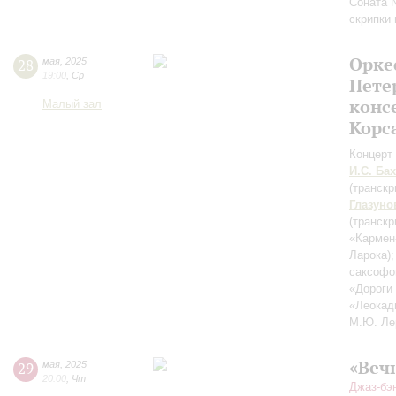
Соната 
скрипки
Орке
28
мая
,
2025
19:00
,
Ср
Пете
конс
Малый зал
Корс
Концерт 
И.С. Бах
(транск
Глазуно
(транск
«Кармен
Ларока)
саксоф
«Дороги
«Леокад
М.Ю. Ле
«Веч
29
мая
,
2025
20:00
,
Чт
Джаз-бэ