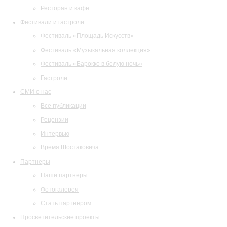
Ресторан и кафе
Фестивали и гастроли
Фестиваль «Площадь Искусств»
Фестиваль «Музыкальная коллекция»
Фестиваль «Барокко в белую ночь»
Гастроли
СМИ о нас
Все публикации
Рецензии
Интервью
Время Шостаковича
Партнеры
Наши партнеры
Фотогалерея
Стать партнером
Просветительские проекты