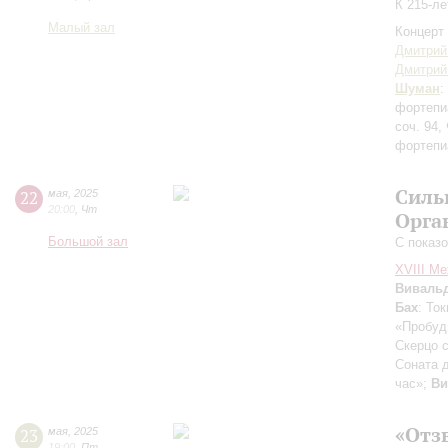
К 215-л
Малый зал
Концерт 
Дмитрий
Дмитрий
Шуман
:
фортепиа
соч. 94,
фортепи
Силь
22
мая
,
2025
20:00
,
Чт
Орга
Большой зал
С показ
XVIII М
Виваль
Бах
: То
«Пробуди
Скерцо 
Соната 
час»;
Ви
«Отз
23
мая
,
2025
19:00
,
Пт