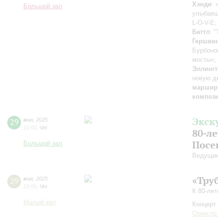
Хэнди
:
Большой зал
улыбае
L-O-V-E
Баттл
: 
Гершви
Бурбоно
мосты»;
Эллингт
новую д
маршир
композ
Экск
29
мая
,
2025
10:00
,
Чт
80-л
Посе
Большой зал
Ведущие
«Тру
29
мая
,
2025
19:00
,
Чт
К 80-ле
Малый зал
Концерт 
Оркестр