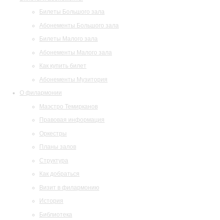
Билеты Большого зала
Абонементы Большого зала
Билеты Малого зала
Абонементы Малого зала
Как купить билет
Абонементы Музитория
О филармонии
Маэстро Темирканов
Правовая информация
Оркестры
Планы залов
Структура
Как добраться
Визит в филармонию
История
Библиотека