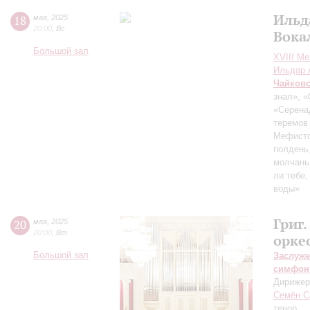
Ильд
18
мая
,
2025
20:00
,
Вс
Вока
Большой зал
XVIII М
Ильдар 
Чайков
знал», 
«Серена
теремов 
Мефисто
полдень,
молчаньи
ли тебе
воды»
Григ
20
мая
,
2025
20:00
,
Вт
орке
Большой зал
Заслуже
симфон
Дирижер
Семён С
тенор