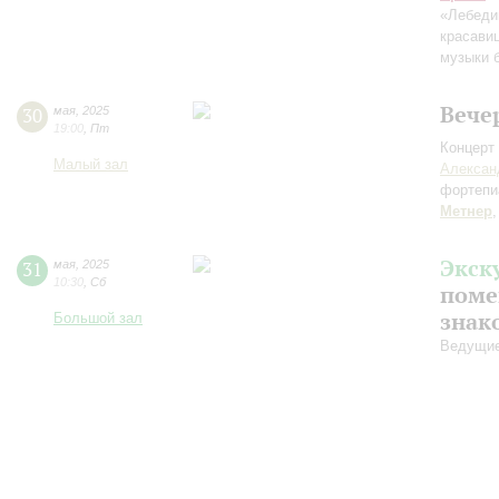
«Лебеди
красави
музыки 
Вече
30
мая
,
2025
19:00
,
Пт
Концерт 
Малый зал
Алексан
фортепи
Метнер
Экск
31
мая
,
2025
10:30
,
Сб
поме
знак
Большой зал
Ведущие