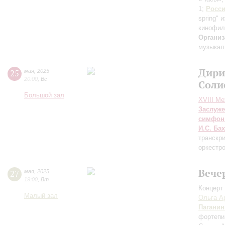
1;
Росс
spring" 
кинофил
Организ
музыкал
Дири
25
мая
,
2025
20:00
,
Вс
Соли
Большой зал
XVIII М
Заслуже
симфон
И.С. Бах
транскри
оркестр
Вече
27
мая
,
2025
19:00
,
Вт
Концерт 
Малый зал
Ольга А
Паганин
фортепи