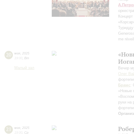
А.Петро
оркестр
Концерт
«Корсар» 
Туридду 
Generos
me réveil
«Нов
20
мая
,
2025
19:00
,
Вт
Иога
Малый зал
Вечер м
Олег Ва
фортепи
Брамс
:
«Новые 
«Воспом
руки на 
фортепи
Организ
Робе
21
мая
,
2025
19:00
,
Ср