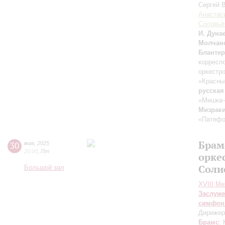
Сергей 
Анастас
Соловьё
И. Дуна
Молчан
Блантер
корресп
оркестр
«Красны
русская
«Мишка-
Мизрак
«Патефо
Брам
30
мая
,
2025
20:00
,
Пт
орке
Соли
Большой зал
XVIII М
Заслуже
симфон
Дирижер
Брамс
: