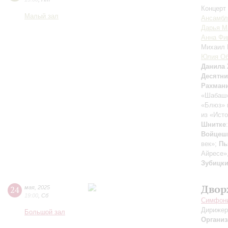
Концерт 
Малый зал
Ансамбль
Дарья М
Анна Фи
Михаил
Юлия Об
Данила
Десятн
Рахман
«Шабаш»
«Блюз» 
из «Ист
Шнитке
Войцеш
век»;
Пь
Айресе»,
Зубицк
Двор
24
мая
,
2025
19:00
,
Сб
Симфони
Дирижер
Большой зал
Организ