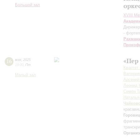
орке
Большой зал
XVIII М
Академ
Дирижер
- форте
Рахман
Прокоф
«Пер 
16
мая
,
2025
19:00
,
Пт
Квартет
Валерия
Малый зал
Арсений
Леонид 
Семён Т
Наталья
Чайков
красави
Горови
фрагмен
транскри
Организ