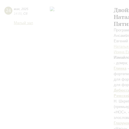
Двой
24
мая
,
2025
14:00
,
Сб
Ната
Пяти
Малый зал
Програм
Ансамбл
Евгений
Наталья
Ирина Е
Измайл
- домра
Глинка
фортепи
для фор
для фор
Дебюсс
Римски
Н. Шкреб
(премьер
«НОС», 
злослов
Глазуно
«Часы»