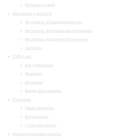
Ресторан и кафе
Фестивали и гастроли
Фестиваль «Площадь Искусств»
Фестиваль «Музыкальная коллекция»
Фестиваль «Барокко в белую ночь»
Гастроли
СМИ о нас
Все публикации
Рецензии
Интервью
Время Шостаковича
Партнеры
Наши партнеры
Фотогалерея
Стать партнером
Просветительские проекты