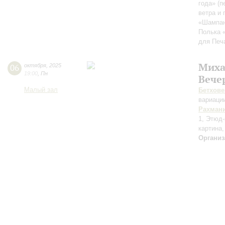
года» (
ветра и 
«Шампан
Полька 
для Печ
Миха
06
октября
,
2025
19:00
,
Пн
Вече
Малый зал
Бетхове
вариаци
Рахман
1, Этюд-
картина,
Организ