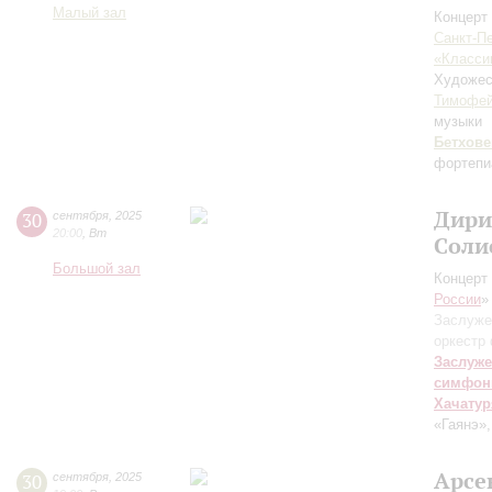
Малый зал
Концерт 
Санкт-П
«Класси
Художес
Тимофей
музыки
Бетхове
фортепи
Дири
30
сентября
,
2025
20:00
,
Вт
Соли
Большой зал
Концерт 
России
»
Заслуже
оркестр
Заслуже
симфон
Хачатур
«Гаянэ»
Арсе
30
сентября
,
2025