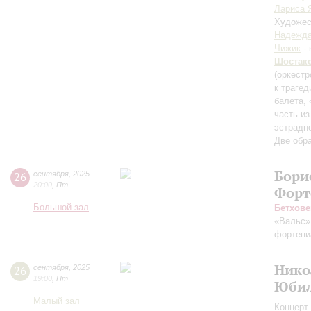
Лариса 
Художес
Надежда
Чижик
- 
Шостак
(оркестр
к траге
балета, 
часть из
эстрадн
Две обр
Бори
26
сентября
,
2025
20:00
,
Пт
Форт
Большой зал
Бетхове
«Вальс»
фортепи
Нико
26
сентября
,
2025
19:00
,
Пт
Юбил
Малый зал
Концерт 