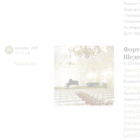
Романс 
Маргари
«Травиат
Олимпии
из опер
Дуэт Но
Форт
04
октября
,
2025
19:00
,
Сб
Шеде
Малый зал
К 50-ле
"Duo in 
Алина Ф
Владис
Фортепи
Лилия А
Лариса 
Фортепи
Ирина В
Ольга Е
Фортепи
Марианн
Сергей 