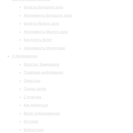
Билеты Большого зала
Абонементы Большого зала
Билеты Малого зала
Абонементы Малого зала
Как купить билет
Абонементы Музитория
О филармонии
Маэстро Темирканов
Правовая информация
Оркестры
Планы залов
Структура
Как добраться
Визит в филармонию
История
Библиотека