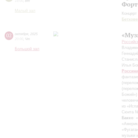
19:00
,
Вт
Форт
Малый зал
Концерт 
Бетхове
«Муз
02
октября
,
2025
20:00
,
Чт
Российс
Владими
Большой зал
Геннади
Станисл
Илья Б
Россин
фантазия
(перелож
(перело
Божий»)
человеч
из «Исп
Сюита №
Бакко
: 
«Америк
«Фугата»
музыки 