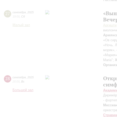
«Выш
27
сентября
,
2025
19:00
,
Сб
Вече
Малый зал
Аргишти
виолонч
Армянс
«Ов сиру
«Ночь. Л
моряк»,
«Мария»
Maria";
Х
Организ
Откр
28
сентября
,
2025
20:00
,
Вс
симф
Большой зал
Академ
Дирижёр
- форте
Мессиа
оркестр
Страви