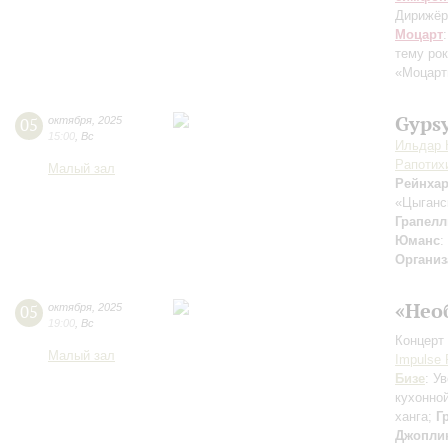
Дирижёр
Моцарт
тему ро
«Моцарт
Gypsy
05
октября
,
2025
15:00
,
Вс
Ильдар 
Рапотих
Малый зал
Рейнха
«Цыганс
Грапелл
Юманс
:
Организ
«Нео
05
октября
,
2025
19:00
,
Вс
Концерт 
Малый зал
Impulse 
Бизе
: У
кухонно
ханга;
Г
Джопли