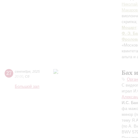
Николай
Макаров
виолонч
скрипка
Моцарт
Ф.-Э. Ба
Фролов
«Москов
квинтет
альта и
Бах 
27
сентября
,
2025
20:00
,
Сб
Орган
С видео
Большой зал
играл И.
Алексан
И.С. Бах
фа мажор
минор (п
тему Я.А
(по А. В
BWV 579,
Пассакал