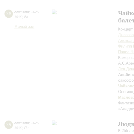
Чайк
28
сентября
,
2025
19:00
,
Вс
бале
Малый зал
Концерт 
Джазово
Алексан
Филипп 
Павел Ч
Камерны
А.С.Аре
Лев Дун
Альбин
саксофо
Чайков
Онегин»
Маслов
Фантази
«Аладди
Людв
29
сентября
,
2025
19:00
,
Пн
К 255-л