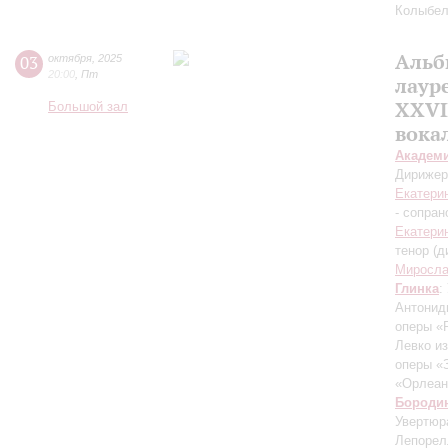
Колыбел
Альб
03
октября
,
2025
20:00
,
Пт
лаур
XXVI
Большой зал
вока
Академ
Дирижер
Екатери
- сопран
Екатери
тенор (д
Миросла
Глинка
:
Антонид
оперы «
Левко и
оперы «
«Орлеан
Бороди
Увертюр
Лепорел