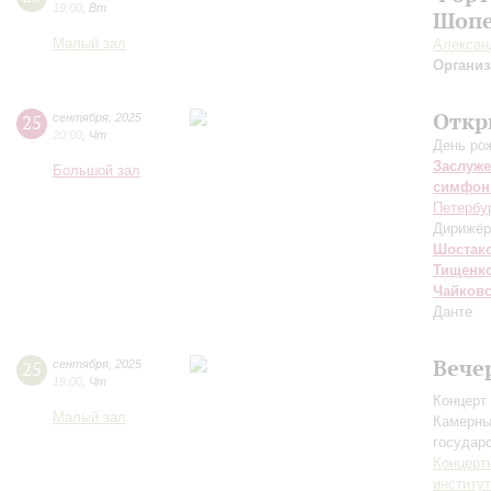
19:00
,
Вт
Шопе
Малый зал
Алексан
Организ
Откр
25
сентября
,
2025
20:00
,
Чт
День ро
Заслуже
Большой зал
симфон
Петербу
Дирижёр
Шостак
Тищенк
Чайков
Данте
Вече
25
сентября
,
2025
19:00
,
Чт
Концерт 
Малый зал
Камерны
государ
Концерт
институ