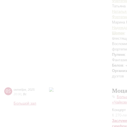
Фортепи
Татьяна
Наталья
Фортепи
Марина
Надежда
Шопен
:
блестящ
Воспоми
фортепи
Пуленк
:
Фантази
Белов
:
Организ
дуэтов
Моца
05
октября
,
2025
20:00
,
Вс
Боль
«Чайков
Большой зал
Концерт 
К 270-л
Заслуже
симфон