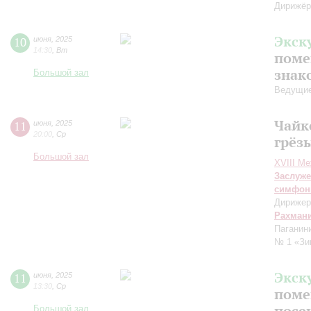
Дирижёр
Экск
10
июня
,
2025
14:30
,
Вт
поме
знак
Большой зал
Ведущие
Чайк
11
июня
,
2025
20:00
,
Ср
грёз
Большой зал
XVIII М
Заслуже
симфон
Дирижер
Рахман
Паганин
№ 1 «Зи
Экск
11
июня
,
2025
13:30
,
Ср
поме
посе
Большой зал