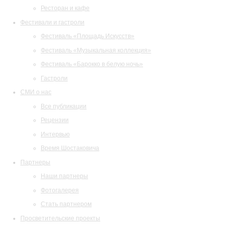
Ресторан и кафе
Фестивали и гастроли
Фестиваль «Площадь Искусств»
Фестиваль «Музыкальная коллекция»
Фестиваль «Барокко в белую ночь»
Гастроли
СМИ о нас
Все публикации
Рецензии
Интервью
Время Шостаковича
Партнеры
Наши партнеры
Фотогалерея
Стать партнером
Просветительские проекты