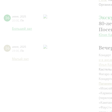
Организ
Экск
16
июня
,
2025
10:00
,
Пн
80-л
Посе
Большой зал
Юлия Ка
Вече
16
июня
,
2025
19:00
,
Пн
Концерт 
Малый зал
и в анс
Илья Ко
Кастель
Фигаро 
Концерт
Паганин
«Моисей
«Кармен
(перело
«Кампан
«Фауст»