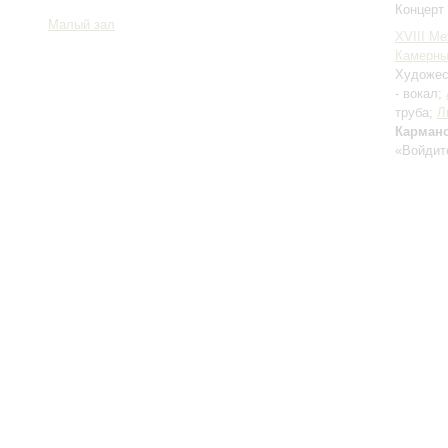
Концерт 
Малый зал
XVIII М
Камерны
Художес
- вокал;
труба;
Л
Карман
«Войдит