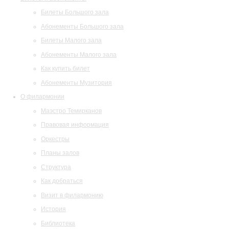
Билеты Большого зала
Абонементы Большого зала
Билеты Малого зала
Абонементы Малого зала
Как купить билет
Абонементы Музитория
О филармонии
Маэстро Темирканов
Правовая информация
Оркестры
Планы залов
Структура
Как добраться
Визит в филармонию
История
Библиотека