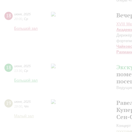
оперы «
Вече
18
июня
,
2025
20:00
,
Ср
XVIII М
Большой зал
Академ
Дирижёр
фортепи
Чайков
Рахман
Экск
18
июня
,
2025
13:30
,
Ср
поме
посе
Большой зал
Ведущие
Раве
19
июня
,
2025
19:00
,
Чт
Купе
Сен-
Малый зал
Концерт 
програм