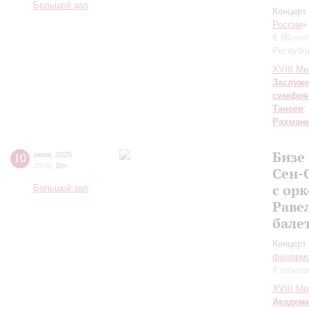
Большой зал
Концерт 
России
»
К 90-ле
Республ
XVIII М
Заслуже
симфон
Танеев
:
Рахман
Бизе
10
июня
,
2025
20:00
,
Вт
Сен-
с ор
Большой зал
Раве
бале
Концерт 
филарм
К юбиле
XVIII М
Академ