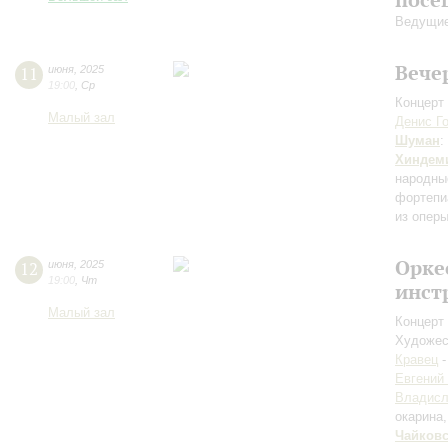
Ведущие
Вече
11
июня
,
2025
19:00
,
Ср
Концерт 
Малый зал
Денис Г
Шуман
:
Хиндем
народны
фортепи
из оперы
Орке
12
июня
,
2025
19:00
,
Чт
инст
Малый зал
Концерт 
Художес
Кравец
-
Евгений
Владисл
окарина,
Чайков