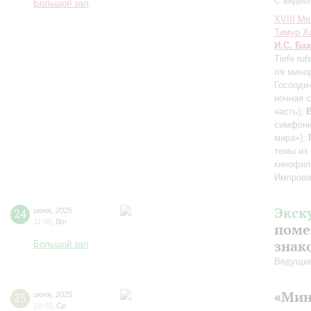
С видео
Большой зал
XVIII М
Тимур Х
И.С. Бах
Tiefe ru
ля минор
Господи
ночная 
часть)
;
симфони
мира»)
;
темы из
кинофил
Импрови
Экск
24
июня
,
2025
11:00
,
Вт
поме
знак
Большой зал
Ведущие
«Мин
25
июня
,
2025
19:00
,
Ср