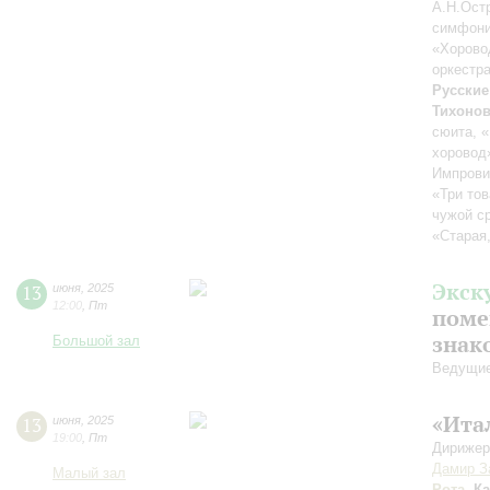
А.Н.Ост
симфони
«Хорово
оркестр
Русские
Тихоно
сюита, 
хоровод
Импрови
«Три то
чужой с
«Старая,
Экск
13
июня
,
2025
12:00
,
Пт
поме
знак
Большой зал
Ведущие
«Ита
13
июня
,
2025
19:00
,
Пт
Дирижер
Дамир З
Малый зал
Рота
,
К