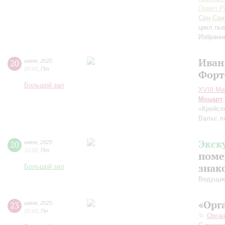
Павел Р
Сен-Сан
цикл пь
Избранн
Иван
20
июня
,
2025
20:00
,
Пт
Форт
Большой зал
XVIII М
Моцарт
«Крейсл
Вальс л
Экск
20
июня
,
2025
12:00
,
Пт
поме
знак
Большой зал
Ведущие
«Орг
23
июня
,
2025
20:00
,
Пн
Орган