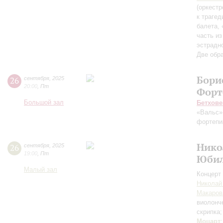
(оркестр
к траге
балета, 
часть из
эстрадн
Две обр
Бори
26
сентября
,
2025
20:00
,
Пт
Форт
Большой зал
Бетхове
«Вальс»
фортепи
Нико
26
сентября
,
2025
19:00
,
Пт
Юбил
Малый зал
Концерт 
Николай
Макаров
виолонч
скрипка
Моцарт