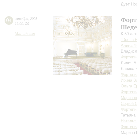
Дуэт Но
Форт
04
октября
,
2025
19:00
,
Сб
Шеде
Малый зал
К 50-ле
"Duo in 
Алина Ф
Владис
Фортепи
Лилия А
Лариса 
Фортепи
Ирина В
Ольга Е
Фортепи
Марианн
Сергей 
Фортепи
Татьяна
Наталья
Фортепи
Марина