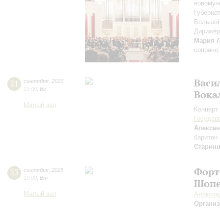
новомуч
Губерна
Большой
Дирижёр
Мария 
сопрано
Васи
21
сентября
,
2025
19:00
,
Вс
Вока
Малый зал
Концерт 
Государ
Алексан
баритон
Старин
Форт
23
сентября
,
2025
19:00
,
Вт
Шопе
Малый зал
Алексан
Организ