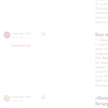
Ф.-Э. Ба
Фролов
«Москов
квинтет
альта и
Бах 
27
сентября
,
2025
20:00
,
Сб
Орган
С видео
Большой зал
играл И.
Алексан
И.С. Бах
фа мажор
минор (п
тему Я.А
(по А. В
BWV 579,
Пассакал
«Выш
27
сентября
,
2025
19:00
,
Сб
Вече