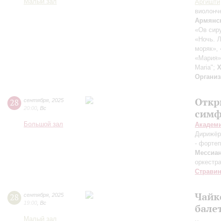
Малый зал
Аргишти
виолонч
Армянс
«Ов сиру
«Ночь. Л
моряк»,
«Мария»
Maria";
Х
Организ
Откр
28
сентября
,
2025
20:00
,
Вс
симф
Большой зал
Академ
Дирижёр
- форте
Мессиа
оркестр
Страви
Чайк
28
сентября
,
2025
19:00
,
Вс
бале
Малый зал