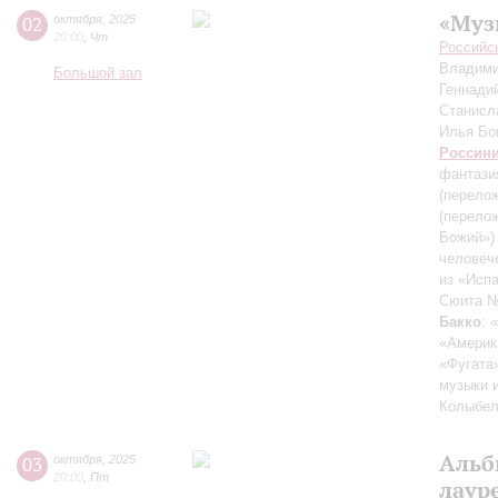
«Муз
02
октября
,
2025
20:00
,
Чт
Российс
Владими
Большой зал
Геннади
Станисл
Илья Б
Россин
фантазия
(перелож
(перело
Божий»)
человеч
из «Исп
Сюита №
Бакко
: 
«Америк
«Фугата»
музыки 
Колыбел
Альб
03
октября
,
2025
20:00
,
Пт
лаур