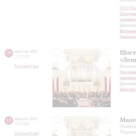
XVIII М
Заслуже
симфон
Дирижёр
Бетхове
Чайков
Шост
09
августа
,
2025
20:00
,
Сб
«Лен
Большой зал
50-летие
Заслуже
симфон
Дирижёр
Шостак
Мале
13
августа
,
2025
20:00
,
Ср
Похвала
Петрогр
Большой зал