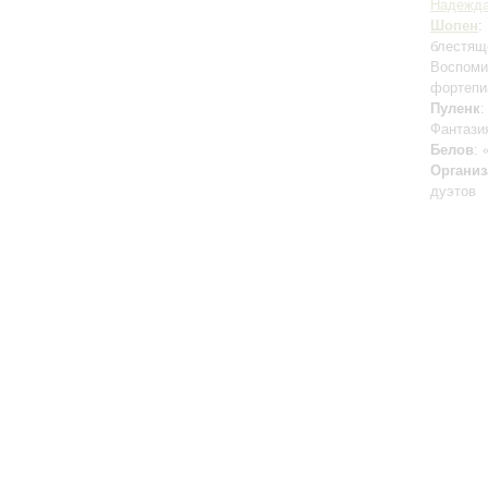
Надежда
Шопен
:
блестящ
Воспоми
фортепи
Пуленк
:
Фантази
Белов
:
Организ
дуэтов