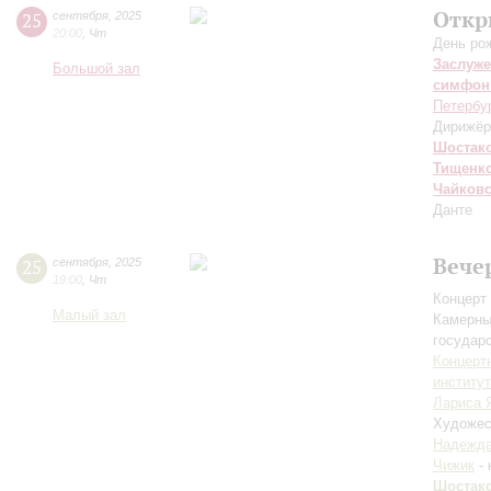
Откр
25
сентября
,
2025
20:00
,
Чт
День ро
Заслуже
Большой зал
симфон
Петербу
Дирижёр
Шостак
Тищенк
Чайков
Данте
Вече
25
сентября
,
2025
19:00
,
Чт
Концерт 
Малый зал
Камерны
государ
Концерт
институ
Лариса 
Художес
Надежда
Чижик
- 
Шостак