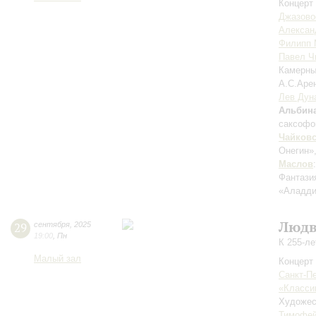
Концерт 
Джазово
Алексан
Филипп 
Павел Ч
Камерны
А.С.Аре
Лев Дун
Альбин
саксофо
Чайков
Онегин»
Маслов
Фантази
«Аладди
Людв
29
сентября
,
2025
19:00
,
Пн
К 255-л
Малый зал
Концерт 
Санкт-П
«Класси
Художес
Тимофей