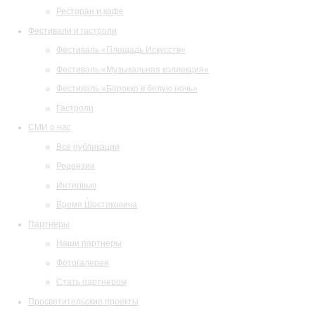
Ресторан и кафе
Фестивали и гастроли
Фестиваль «Площадь Искусств»
Фестиваль «Музыкальная коллекция»
Фестиваль «Барокко в белую ночь»
Гастроли
СМИ о нас
Все публикации
Рецензии
Интервью
Время Шостаковича
Партнеры
Наши партнеры
Фотогалерея
Стать партнером
Просветительские проекты