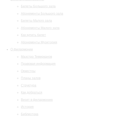
Билеты Большого зала
Абонементы Большого зала
Билеты Малого зала
Абонементы Малого зала
Как купить билет
Абонементы Музитория
О филармонии
Маэстро Темирканов
Правовая информация
Оркестры
Планы залов
Структура
Как добраться
Визит в филармонию
История
Библиотека