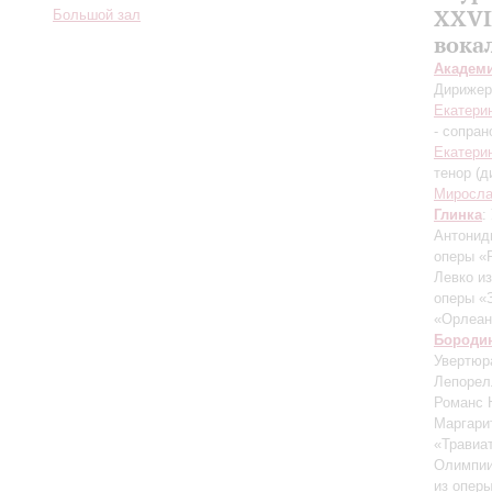
XXVI
Большой зал
вока
Академ
Дирижер
Екатери
- сопран
Екатери
тенор (д
Миросла
Глинка
:
Антонид
оперы «
Левко и
оперы «
«Орлеан
Бороди
Увертюр
Лепорел
Романс 
Маргари
«Травиат
Олимпии
из опер