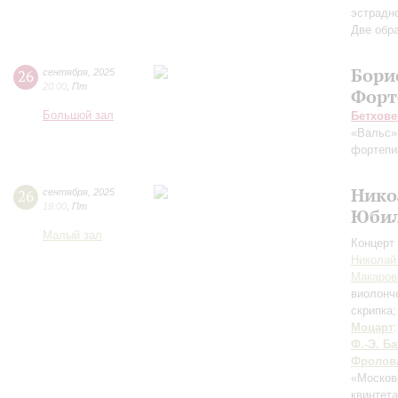
эстрадн
Две обр
Бори
26
сентября
,
2025
20:00
,
Пт
Форт
Большой зал
Бетхове
«Вальс»
фортепи
Нико
26
сентября
,
2025
19:00
,
Пт
Юбил
Малый зал
Концерт 
Николай
Макаров
виолонч
скрипка
Моцарт
Ф.-Э. Ба
Фролов
«Москов
квинтет