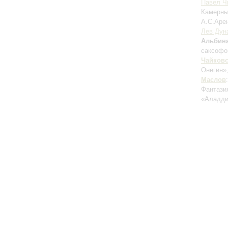
Павел Ч
Камерны
А.С.Аре
Лев Дун
Альбин
саксофо
Чайков
Онегин»
Маслов
Фантази
«Аладди