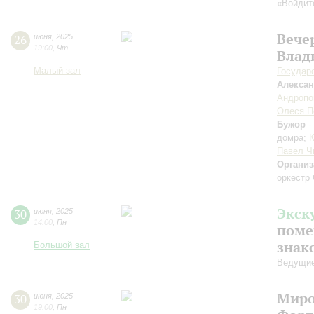
«Войдит
Вече
26
июня
,
2025
19:00
,
Чт
Влад
Малый зал
Государ
Алексан
Андропо
Олеся П
Бужор
-
домра;
К
Павел Ч
Организ
оркестр 
Экск
30
июня
,
2025
14:00
,
Пн
поме
знак
Большой зал
Ведущие
Миро
30
июня
,
2025
19:00
,
Пн