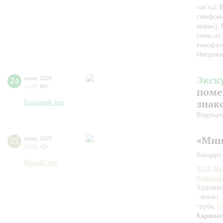
часть)
;
симфони
мира»)
;
темы из
кинофил
Импрови
Экск
24
июня
,
2025
11:00
,
Вт
поме
знак
Большой зал
Ведущие
«Мин
25
июня
,
2025
19:00
,
Ср
Концерт 
Малый зал
XVIII М
Камерны
Художес
- вокал;
труба;
Л
Карман