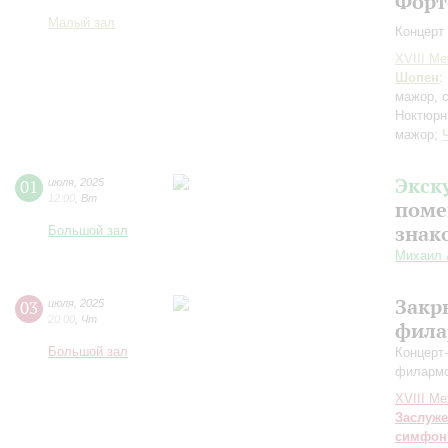
Форт
Малый зал
Концерт 
XVIII М
Шопен
:
мажор, с
Ноктюрн
мажор;
Экск
01
июля
,
2025
12:00
,
Вт
поме
знак
Большой зал
Михаил 
Закр
03
июля
,
2025
20:00
,
Чт
фила
Большой зал
Концерт
филарм
XVIII М
Заслуже
симфон