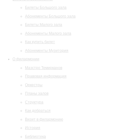
Билеты Большого зала
Абонементы Большого зала
Билеты Малого зала
Абонементы Малого зала
Как купить билет
Абонементы Музитория
О филармонии
Маэстро Темирканов
Правовая информация
Оркестры
Планы залов
Структура
Как добраться
Визит в филармонию
История
Библиотека