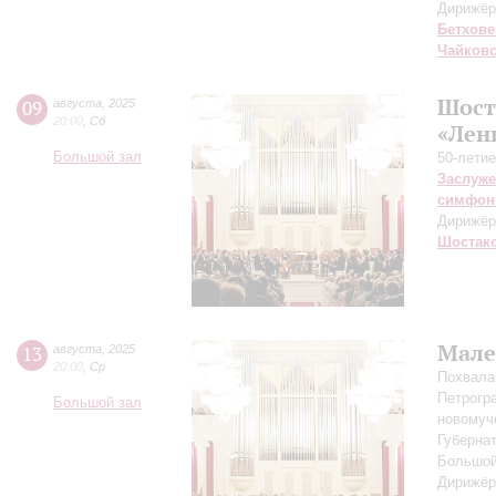
Дирижёр
Бетхове
Чайков
Шост
09
августа
,
2025
20:00
,
Сб
«Лен
Большой зал
50-летие
Заслуже
симфон
Дирижёр
Шостак
Мале
13
августа
,
2025
20:00
,
Ср
Похвала
Петрогр
Большой зал
новомуч
Губерна
Большой
Дирижёр