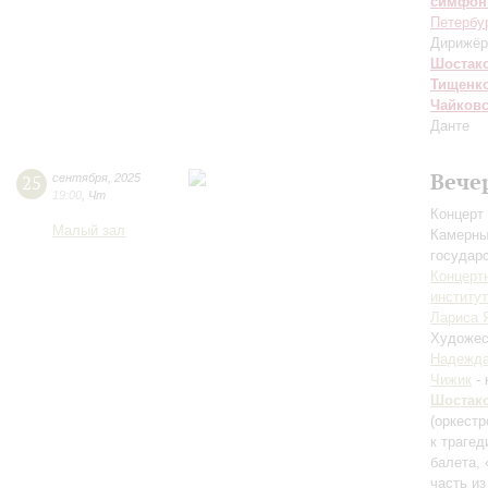
симфон
Петербу
Дирижёр
Шостак
Тищенк
Чайков
Данте
Вече
25
сентября
,
2025
19:00
,
Чт
Концерт 
Малый зал
Камерны
государ
Концерт
институ
Лариса 
Художес
Надежда
Чижик
- 
Шостак
(оркестр
к траге
балета, 
часть из