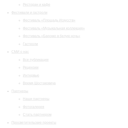
Ресторан и кафе
Фестивали и гастроли
Фестиваль «Площадь Искусств»
Фестиваль «Музыкальная коллекция»
Фестиваль «Барокко в белую ночь»
Гастроли
СМИ о нас
Все публикации
Рецензии
Интервью
Время Шостаковича
Партнеры
Наши партнеры
Фотогалерея
Стать партнером
Просветительские проекты