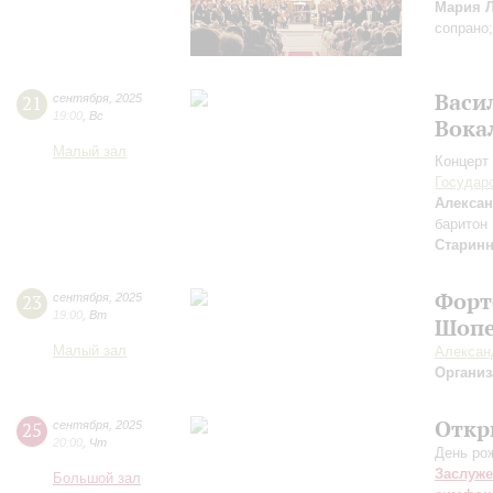
Мария 
сопрано
Васи
21
сентября
,
2025
19:00
,
Вс
Вока
Малый зал
Концерт 
Государ
Алексан
баритон
Старин
Форт
23
сентября
,
2025
19:00
,
Вт
Шопе
Малый зал
Алексан
Организ
Откр
25
сентября
,
2025
20:00
,
Чт
День ро
Заслуже
Большой зал