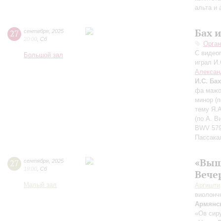
альта и
Бах 
27
сентября
,
2025
20:00
,
Сб
Орган
С видео
Большой зал
играл И.
Алексан
И.С. Бах
фа мажор
минор (п
тему Я.А
(по А. В
BWV 579,
Пассакал
«Выш
27
сентября
,
2025
19:00
,
Сб
Вече
Малый зал
Аргишти
виолонч
Армянс
«Ов сиру