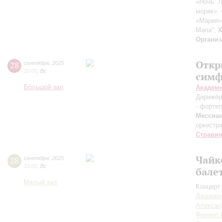
«Ночь. Л
моряк»,
«Мария»
Maria";
Х
Организ
Откр
28
сентября
,
2025
20:00
,
Вс
симф
Большой зал
Академ
Дирижёр
- форте
Мессиа
оркестр
Страви
Чайк
28
сентября
,
2025
19:00
,
Вс
бале
Малый зал
Концерт 
Джазово
Алексан
Филипп 