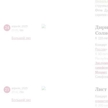
Виваль
струнны
Отто
: Д
скрипки
Дири
24
апреля
,
2025
20:00
,
Чт
Соли
Большой зал
К 110-л
Концерт 
России
»
К 90-ле
Республ
Заслуже
симфон
Моцарт
Симфон
Лист
25
апреля
,
2025
20:00
,
Пт
Концерт 
Большой зал
романти
К 200-л