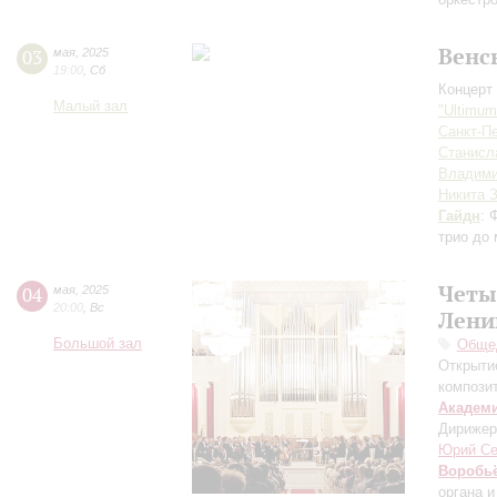
Венс
03
мая
,
2025
19:00
,
Сб
Концерт 
Малый зал
"Ultimu
Санкт-Пе
Станисл
Владими
Никита 
Гайдн
: 
трио до
Четы
04
мая
,
2025
20:00
,
Вс
Лени
Большой зал
Общед
Открыти
компози
Академ
Дирижер
Юрий С
Воробь
органа 