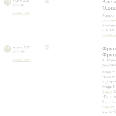
Алек
20
апреля
,
2025
19:00
,
Вс
Один
Малый зал
Концерт 
Бетхове
фортепи
В.А. Мо
Рахман
Фран
21
апреля
,
2025
19:00
,
Пн
Фран
Малый зал
К 205-ле
рождени
Концерт 
Оркестр
Художес
Игорь 
Зуппе
: 
«Путеше
Балетна
Штраус 
Вальс «