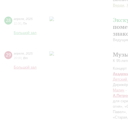
Верди
,
Экск
28
апреля
,
2025
11:00
,
Пн
поме
знак
Большой зал
Ведущие
Музы
29
апреля
,
2025
20:00
,
Вт
К 95-ле
Большой зал
Концерт 
Академ
Детский
Дирижёр
Малич
-
А.Петро
для скр
огня», 
Павел»,
«Старая,