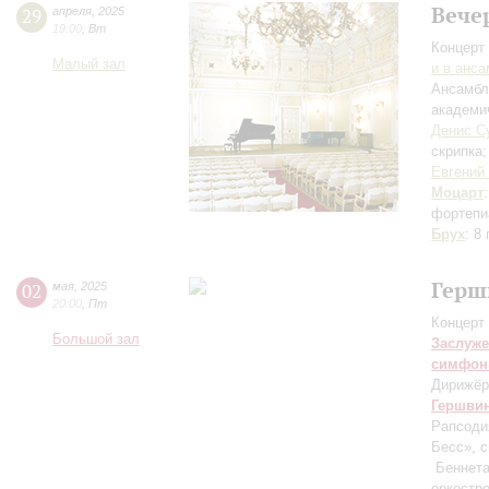
Вече
29
апреля
,
2025
19:00
,
Вт
Концерт 
Малый зал
и в анс
Ансамбл
академи
Денис С
скрипка
Евгений
Моцарт
фортепиа
Брух
: 8
Герш
02
мая
,
2025
20:00
,
Пт
Концерт 
Большой зал
Заслуже
симфон
Дирижёр
Гершви
Рапсоди
Бесс», с
Беннета
оркестр