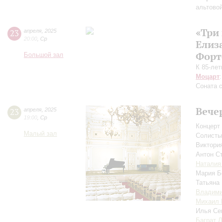
альтово
«Три
23
апреля
,
2025
20:00
,
Ср
Елиз
Форт
Большой зал
К 85-ле
Моцарт
Соната 
Вече
23
апреля
,
2025
19:00
,
Ср
Концерт 
Малый зал
Солисты
Виктори
Антон С
Наталия
Мария 
Татьяна
Владими
Михаил 
Илья С
Баграт 