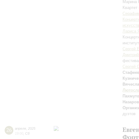
Марина
Квартет
Серафим
Концерт
искусств
Лариса 
Концерт
институт
Сергей 
Дмитрий
фестива
Сергей 
Стафее
Кузниче
Вячесл
Лютосл
Пахмут
Назаров
Организ
дуэтов
Евге
26
апреля
,
2025
19:00
,
Сб
Форт