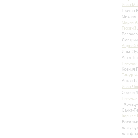
Иван Мя
Герман 
Михаил 
Мария А
Георгий
Всеволо
Дмитрий
Андрей 
Илья Зу
Ашот В
Николай
Ксения 
Тимур Ф
Антон Р
Иван Че
Сергей 
Николай
«Хольц-
Санкт-П
Impulse 
Василь
для дву
для фле