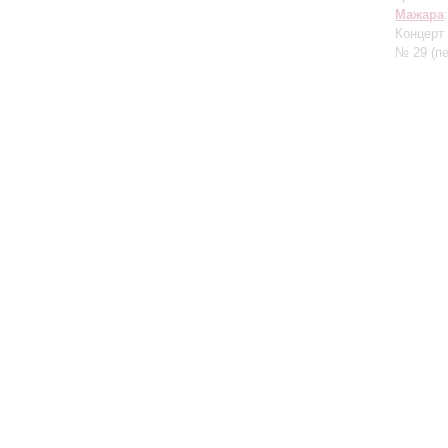
Мажара
Концерт
№ 29
(п
Большой зал:
191186, Санкт-Петербург, Михайловская ул., 2
Часы работы
+7 (812) 240-01-00, +7 (812) 240-01-80
Перерыв с 1