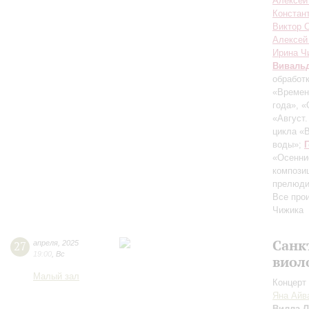
Алексей
Констан
Виктор 
Алексей
Ирина Ч
Виваль
обработк
«Времен
года», «
«Август
цикла «
воды»;
«Осенни
компози
прелюди
Все про
Чижика
Санк
27
апреля
,
2025
19:00
,
Вс
виол
Малый зал
Концерт 
Яна Айв
Вилла-