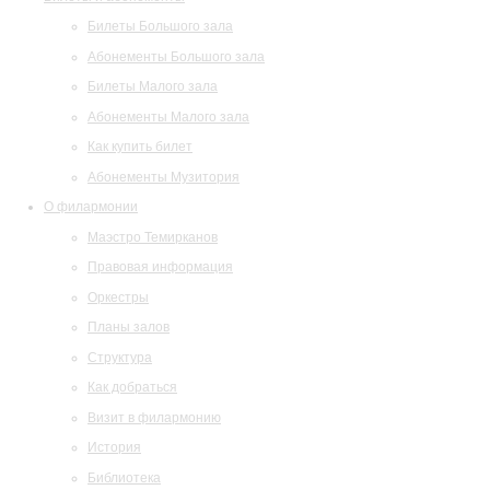
Билеты Большого зала
Абонементы Большого зала
Билеты Малого зала
Абонементы Малого зала
Как купить билет
Абонементы Музитория
О филармонии
Маэстро Темирканов
Правовая информация
Оркестры
Планы залов
Структура
Как добраться
Визит в филармонию
История
Библиотека