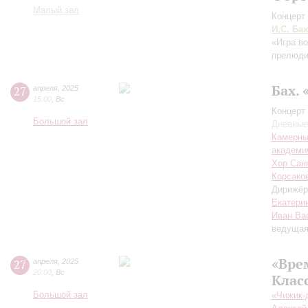
Малый зал
Концерт 
И.С. Бах
«Игра в
прелюд
Бах.
27
апреля
,
2025
15:00
,
Вс
Концерт 
Большой зал
Дневные
Камерны
академи
Хор Санк
Корсако
Дирижёр
Екатери
Иван Ва
ведуща
«Вре
27
апреля
,
2025
20:00
,
Вс
Клас
Большой зал
«Чижик-