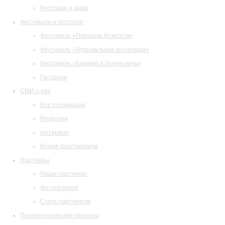
Ресторан и кафе
Фестивали и гастроли
Фестиваль «Площадь Искусств»
Фестиваль «Музыкальная коллекция»
Фестиваль «Барокко в белую ночь»
Гастроли
СМИ о нас
Все публикации
Рецензии
Интервью
Время Шостаковича
Партнеры
Наши партнеры
Фотогалерея
Стать партнером
Просветительские проекты