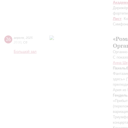
Академ
Дирижёр
фортепи
Лист
: К
Симфон
«Ром
26
апреля
,
2025
20:00
,
Сб
Орга
Большой зал
Органно
С показ
Анна Шк
Пахель
Фантази
здесь» (
прелюдия
Ария из
Гендель
«Прибыт
(перело
вариаци
Триумф
концерт
Концерт