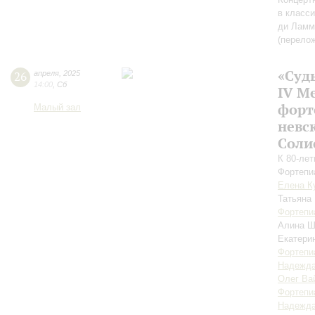
в класс
ди Ламм
(перело
«Суд
26
апреля
,
2025
14:00
,
Сб
IV М
форт
Малый зал
невс
Соли
К 80-ле
Фортепи
Елена К
Татьяна
Фортепи
Алина Ш
Екатери
Фортепи
Надежда
Олег Ва
Фортепи
Надежда