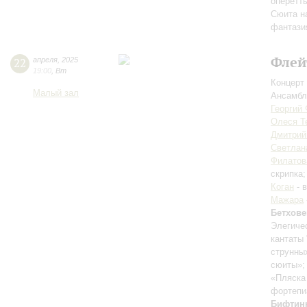
оперетт
Сюита н
фантази
Флей
22
апреля
,
2025
19:00
,
Вт
Концерт 
Малый зал
Ансамбл
Георгий
Олеся Т
Дмитрий
Светлан
Филатов
скрипка
Коган
- 
Мажара
Бетхове
Элегиче
кантаты 
струнны
сюиты»
«Пляска
фортепи
Бифтин