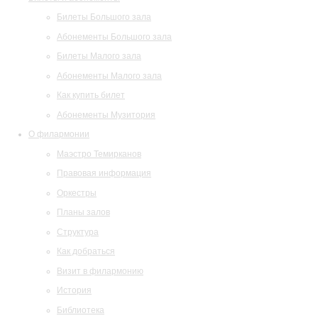
Билеты Большого зала
Абонементы Большого зала
Билеты Малого зала
Абонементы Малого зала
Как купить билет
Абонементы Музитория
О филармонии
Маэстро Темирканов
Правовая информация
Оркестры
Планы залов
Структура
Как добраться
Визит в филармонию
История
Библиотека