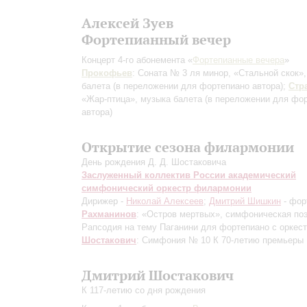
Алексей Зуев
Фортепианный вечер
Концерт 4-го абонемента «
Фортепианные вечера
»
Прокофьев
: Соната № 3 ля минор, «Стальной скок»
балета
(в переложении для фортепиано автора)
;
Стр
«Жар-птица», музыка балета
(в переложении для фо
автора)
Открытие сезона филармонии
День рождения Д. Д. Шостаковича
Заслуженный коллектив России академический
симфонический оркестр филармонии
Дирижер -
Николай Алексеев
;
Дмитрий Шишкин
- фор
Рахманинов
: «Остров мертвых», симфоническая по
Рапсодия на тему Паганини для фортепиано с оркес
Шостакович
: Симфония № 10
К 70-летию премьеры
Дмитрий Шостакович
К 117-летию со дня рождения