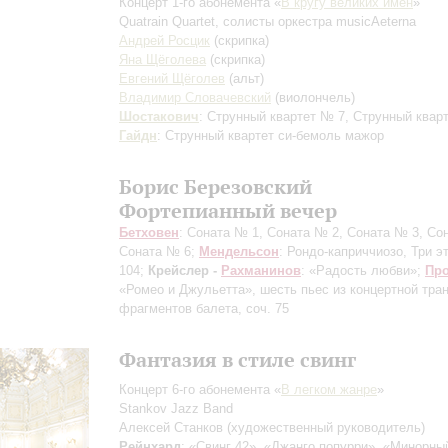
Концерт 1-го абонемента «
В кругу великих имен
»
Quatrain Quartet, cолисты оркестра musicAeterna
Андрей Росцик
(скрипка)
Яна Щёголева
(скрипка)
Евгений Щёголев
(альт)
Владимир Словачевский
(виолончель)
Шостакович
: Струнный квартет № 7, Струнный квар
Гайдн
: Струнный квартет си-бемоль мажор
Борис Березовский
Фортепианный вечер
Бетховен
: Соната № 1, Соната № 2, Соната № 3, Со
Соната № 6;
Мендельсон
: Рондо-каприччиозо, Три э
104;
Крейслер -
Рахманинов
: «Радость любви»;
Пр
«Ромео и Джульетта», шесть пьес из концертной тра
фрагментов балета, соч. 75
Фантазия в стиле свинг
Концерт 6-го абонемента «
В легком жанре
»
Stankov Jazz Band
Алексей Станков
(художественный руководитель)
Рейнхард
: «Свинг 42», «Джанго попурри», «Минорный