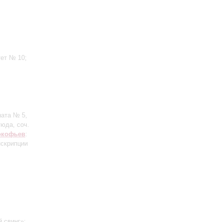
тет № 10;
ната № 5,
тюда, соч.
окофьев
:
нскрипции
 свинг»;