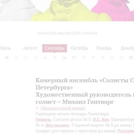
сегодня 08 августа 2026, суббота
Июль
Август
Сентябрь
Октябрь
Ноябрь
Декаб
10
11
12
13
14
15
16
17
18
19
20
21
22
23
Камерный ансамбль «Солисты С
Петербурга»
Художественный руководитель 
солист – Михаил Гантварг
Общедоступный концерт
Годовщина начала блокады Ленинграда
Гендель
: Concerto grosso № 5;
И.С. Бах
: Бранденбур
№ 4;
Шостакович
: Струнный квартет № 8 до минор;
Концерт для скрипки с оркестром до мажор;
Россин