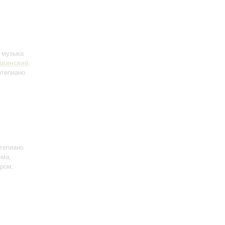
, музыка
авинский
:
ртепиано
тепиано
эма,
тром;