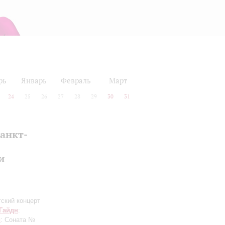
рь
Январь
Февраль
Март
24
25
26
27
28
29
30
31
анкт-
и
гский концерт
Гайдн
:
и
: Соната №