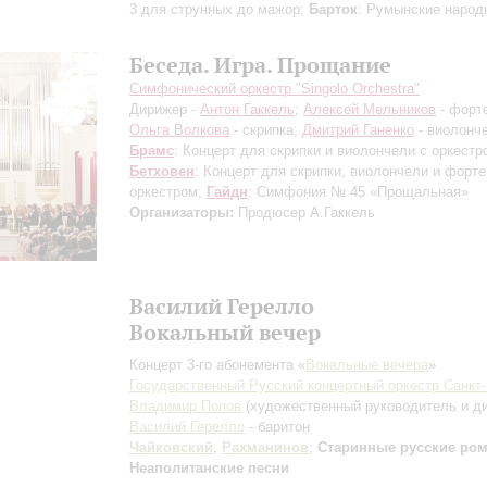
3 для струнных до мажор;
Барток
: Румынские народ
Беседа. Игра. Прощание
Симфонический оркестр "Singolo Orchestra"
Дирижер -
Антон Гаккель
;
Алексей Мельников
- форт
Ольга Волкова
- скрипка;
Дмитрий Ганенко
- виолонч
Брамс
: Концерт для скрипки и виолончели с оркестр
Бетховен
: Концерт для скрипки, виолончели и форте
оркестром;
Гайдн
: Симфония № 45 «Прощальная»
Организаторы:
Продюсер А.Гаккель
Василий Герелло
Вокальный вечер
Концерт 3-го абонемента «
Вокальные вечера
»
Государственный Русский концертный оркестр Санкт
Владимир Попов
(художественный руководитель и д
Василий Герелло
- баритон
Чайковский
,
Рахманинов
;
Старинные русские ро
Неаполитанские песни