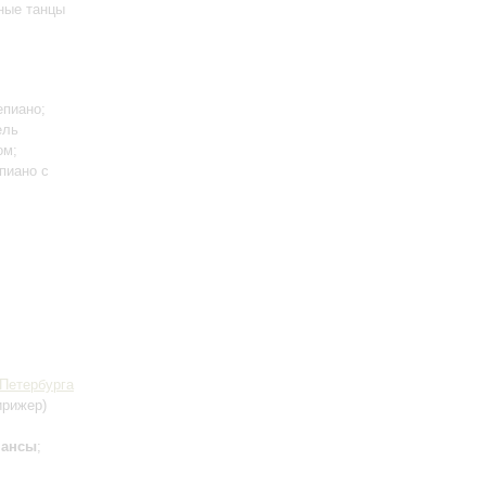
ные танцы
епиано;
ель
ом;
пиано c
-Петербурга
ирижер)
мансы
;