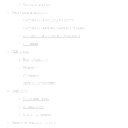
Ресторан и кафе
Фестивали и гастроли
Фестиваль «Площадь Искусств»
Фестиваль «Музыкальная коллекция»
Фестиваль «Барокко в белую ночь»
Гастроли
СМИ о нас
Все публикации
Рецензии
Интервью
Время Шостаковича
Партнеры
Наши партнеры
Фотогалерея
Стать партнером
Просветительские проекты