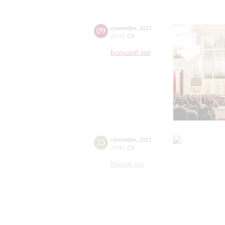
09
сентября
,
2023
20:00
,
Сб
Большой зал
23
сентября
,
2023
19:00
,
Сб
Малый зал