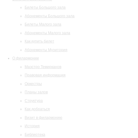
Билеты Большого зала
Абонементы Большого зала
Билеты Малого зала
Абонементы Малого зала
Как купить билет
Абонементы Музитория
О филармонии
Маэстро Темирканов
Правовая информация
Оркестры
Планы залов
Структура
Как добраться
Визит в филармонию
История
Библиотека