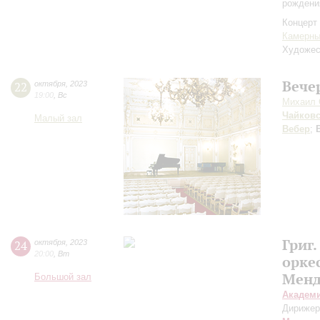
рождени
Концерт 
Камерны
Художес
Вече
22
октября
,
2023
19:00
,
Вс
Михаил 
Чайков
Малый зал
Вебер
;
Григ
24
октября
,
2023
20:00
,
Вт
орке
Менд
Большой зал
Академ
Дирижер