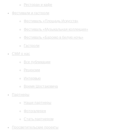
Ресторан и кафе
Фестивали и гастроли
Фестиваль «Площадь Искусств»
Фестиваль «Музыкальная коллекция»
Фестиваль «Барокко в белую ночь»
Гастроли
СМИ о нас
Все публикации
Рецензии
Интервью
Время Шостаковича
Партнеры
Наши партнеры
Фотогалерея
Стать партнером
Просветительские проекты