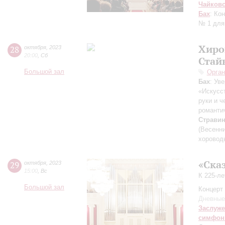
Чайков
Бах
: Ко
№ 1 для
Хиро
28
октября
,
2023
20:00
,
Сб
Стай
Большой зал
Орган
Бах
: Ув
«Искусс
руки и ч
романти
Страви
(Весенн
хоровод
«Ска
29
октября
,
2023
15:00
,
Вс
К 225-л
Большой зал
Концерт 
Дневные
Заслуже
симфон