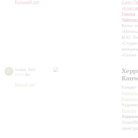
Большой зал
Санкт-П
«Класси
Глинка
:
Чайков
Вальс и
«Метель
М.Ю. Ле
«Студен
женщины 
«Сказки 
Херр
07
ноября
,
2023
19:00
,
Вт
Канч
Малый зал
Концерт 
Камерны
Камерны
Художес
Мажара
Херрма
GreenD
оркестр