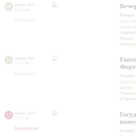
Вече
08
ноября
,
2023
19:00
,
Ср
Концерт 
Малый зал
Санкт-П
«Класси
Художес
Моцарт
Чайков
Евге
10
ноября
,
2023
19:00
,
Пт
Форт
Малый зал
Концерт 
програм
Шопен
:
Рахман
А.Аренс
Госу
11
ноября
,
2023
20:00
,
Сб
каме
Большой зал
Концерт 