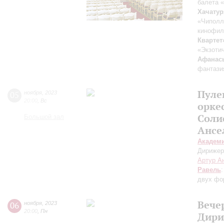
балета 
Хачатур
«Чиполл
кинофил
Квартет
«Экзоти
Афанас
фантази
Пуле
05
ноября
,
2023
20:00
,
Вс
орке
Соли
Большой зал
Ансе
Академ
Дирижер
Артур А
Равель
двух фо
Вече
06
ноября
,
2023
20:00
,
Пн
Дири