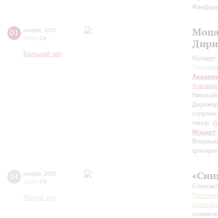
Фанфар
Моца
01
ноября
,
2023
20:00
,
Ср
Дири
Большой зал
Концерт 
Легенда
Академ
Хоровая
Николай
Дирижер
сопрано
тенор;
И
Моцарт
Впервые
филармо
«Син
04
ноября
,
2023
15:00
,
Сб
Спектакл
Виктори
Малый зал
Алексан
клавеси