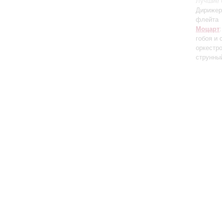
Лучшие 
Дирижер,
флейта
Моцарт
гобоя и
оркестр
струнны