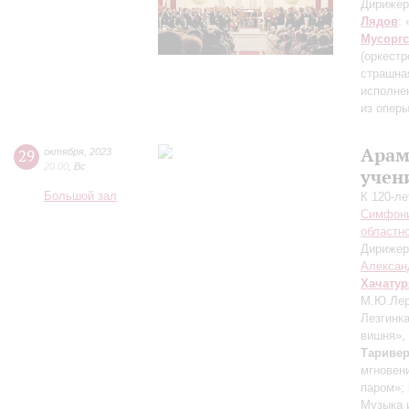
Дирижер
Лядов
:
Мусорг
(оркест
страшна
исполне
из опер
Арам
29
октября
,
2023
20:00
,
Вс
учен
Большой зал
К 120-л
Симфони
областн
Дирижер
Алексан
Хачатур
М.Ю.Лерм
Лезгинка
вишня»,
Тариве
мгновен
паром»;
Музыка 