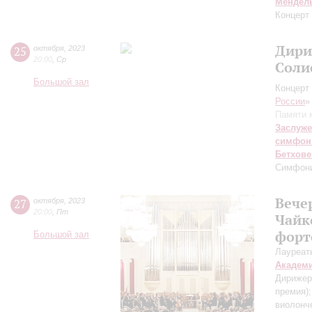
Мендел
Концерт
Дири
25
октября
,
2023
20:00
,
Ср
Соли
Большой зал
Концерт 
России
»
Памяти 
Заслуже
симфон
Бетхове
Симфон
Вече
27
октября
,
2023
20:00
,
Пт
Чайк
форт
Большой зал
Лауреат
Академ
Дирижер
премия)
виолонче