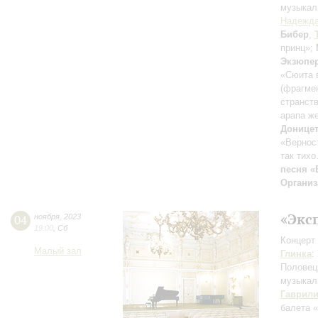
музыкал
Надежда
Бибер
,
принц»;
Экзюпе
«Сюита 
(фрагме
странств
арапа ж
Доницет
«Вернос
так тих
песня «
Организ
«Экс
04
ноября
,
2023
19:00
,
Сб
Концерт 
Малый зал
Глинка
:
Половец
музыкал
Гаврил
балета 