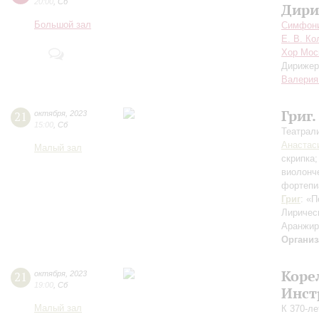
20:00
,
Сб
Дири
Большой зал
Симфони
Е. В. Ко
Хор Мос
Дирижер
Валерия
Григ.
21
октября
,
2023
15:00
,
Сб
Театрал
Анастас
Малый зал
скрипка
виолонч
фортепи
Григ
: «П
Лиричес
Аранжир
Организ
Коре
21
октября
,
2023
19:00
,
Сб
Инст
Малый зал
К 370-л