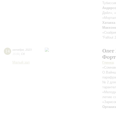
Тубисси
Андерс
Дейл», 
«Мортал
Хатакка
Маккон
«Скайри
“Fallout 
Олег
14
октября
,
2023
15:00
,
Сб
Форт
Малый зал
Глинка
:
«Сомна
О.Вайнш
парафра
№ 2 для
таранте
«Мелоди
летию с
«Зарисо
Организ