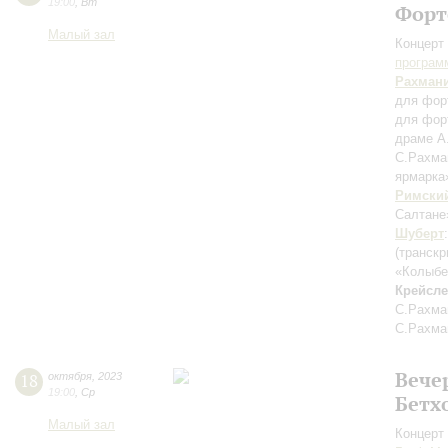
19:00
,
Вт
Форт
Малый зал
Концерт 
програм
Рахман
для фор
для фор
драме А
С.Рахма
ярмарк
Римски
Салтан
Шуберт
(транск
«Колыб
Крейсл
С.Рахма
С.Рахма
Вече
18
октября
,
2023
19:00
,
Ср
Бетх
Малый зал
Концерт 