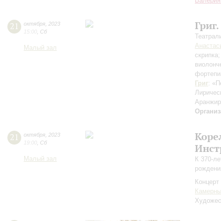
Валерия
Григ.
21
октября
,
2023
15:00
,
Сб
Театрал
Анастас
Малый зал
скрипка
виолонч
фортепи
Григ
: «П
Лиричес
Аранжир
Организ
Коре
21
октября
,
2023
19:00
,
Сб
Инст
Малый зал
К 370-л
рождени
Концерт 
Камерны
Художес