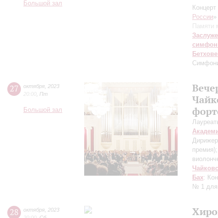
Большой зал
Концерт 
России
»
Памяти 
Заслуже
симфон
Бетхове
Симфон
Вече
27
октября
,
2023
20:00
,
Пт
Чайк
форт
Большой зал
Лауреат
Академ
Дирижер
премия)
виолонче
Чайков
Бах
: Ко
№ 1 для
Хиро
28
октября
,
2023
20:00
,
Сб