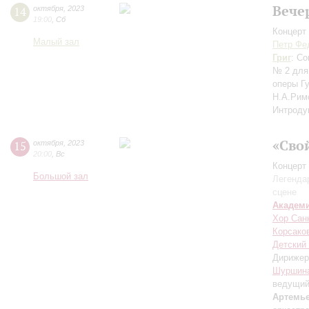
Вече
14
октября
,
2023
19:00
,
Сб
Концерт 
Малый зал
Петр Фе
Григ
: С
№ 2 для
оперы Г
Н.А.Рим
Интроду
«Сво
15
октября
,
2023
20:00
,
Вс
Концерт 
Большой зал
Легенда
сцене
Академ
Хор Санк
Корсако
Детский
Дирижер
Шуршин
ведущи
Артемь