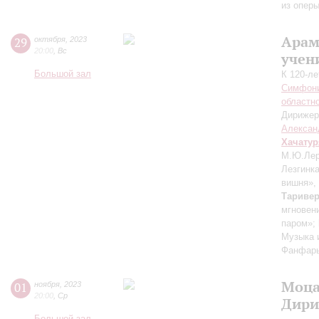
из опер
Арам
29
октября
,
2023
20:00
,
Вс
учен
Большой зал
К 120-л
Симфони
областн
Дирижер
Алексан
Хачатур
М.Ю.Лерм
Лезгинка
вишня»,
Тариве
мгновен
паром»;
Музыка 
Фанфар
Моца
01
ноября
,
2023
20:00
,
Ср
Дири