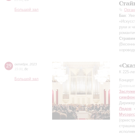
Стай
Большой зал
Орган
Бах
: Ув
«Искусс
руки и ч
романти
Страви
(Весенн
хоровод
«Ска
29
октября
,
2023
15:00
,
Вс
К 225-л
Большой зал
Концерт 
Дневные
Заслуже
симфон
Дирижер
Лядов
:
Мусорг
(оркест
страшна
исполне