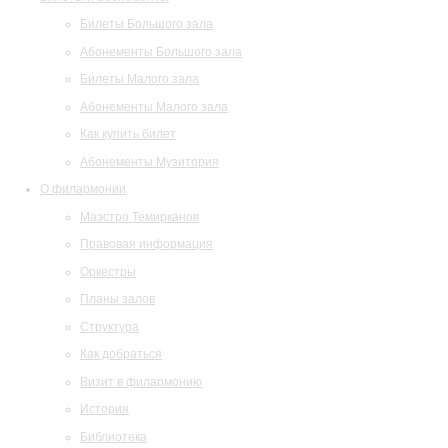
Билеты Большого зала
Абонементы Большого зала
Билеты Малого зала
Абонементы Малого зала
Как купить билет
Абонементы Музитория
О филармонии
Маэстро Темирканов
Правовая информация
Оркестры
Планы залов
Структура
Как добраться
Визит в филармонию
История
Библиотека