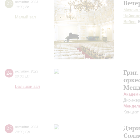
Вече
22
октября
,
2023
19:00
,
Вс
Михаил 
Чайков
Малый зал
Вебер
;
Григ
24
октября
,
2023
20:00
,
Вт
орке
Менд
Большой зал
Академ
Дирижер
Мендел
Концерт
Дири
25
октября
,
2023
20:00
,
Ср
Соли