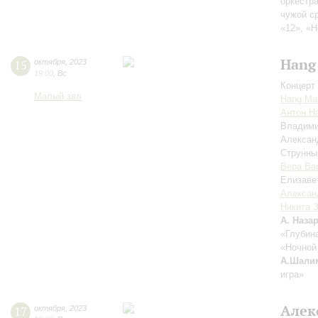
оркестр
чужой с
«12», «
Hang
15
октября
,
2023
19:00
,
Вс
Концерт 
Малый зал
Hang Mad
Антон Н
Владим
Алекса
Струнны
Вера Ва
Елизаве
Алексан
Никита 
А. Наза
«Глубина
«Ночной 
А.Шали
игра»
Алек
17
октября
,
2023