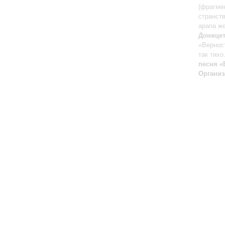
(фрагме
странств
арапа ж
Доницет
«Вернос
так тих
песня «
Организ