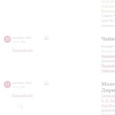
Граф М
Фаворин
Бетхове
Соната 
трио № 
скрипки
Чайк
20
октября
,
2023
20:00
,
Пт
Концерт 
Большой зал
Академи
Академ
Дирижер
Прокоф
Чайков
Мале
21
октября
,
2023
20:00
,
Сб
Дири
Большой зал
Симфони
Е. В. Ко
Хор Мос
Дирижер