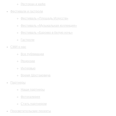
Ресторан и кафе
Фестивали и гастроли
Фестиваль «Площадь Искусств»
Фестиваль «Музыкальная коллекция»
Фестиваль «Барокко в белую ночь»
Гастроли
СМИ о нас
Все публикации
Рецензии
Интервью
Время Шостаковича
Партнеры
Наши партнеры
Фотогалерея
Стать партнером
Просветительские проекты