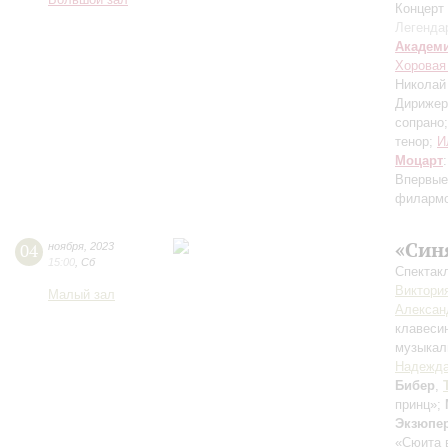
Большой зал
Концерт 
Легенда
Академ
Хоровая
Николай
Дирижер
сопрано
тенор;
И
Моцарт
Впервые
филармо
«Син
04
ноября
,
2023
15:00
,
Сб
Спектакл
Виктори
Малый зал
Алексан
клавеси
музыкал
Надежда
Бибер
,
принц»;
Экзюпе
«Сюита 