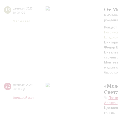
От М
18
февраля
,
2023
19:00
,
Сб
К 450-л
рождени
Малый зал
Концерт 
Российс
Владими
Виктори
Фёдор 
Виваль
струнных
Монтев
мадрига
бассо к
«Меж
22
февраля
,
2023
20:00
,
Ср
Свет
Большой зал
Поэти
Алексан
Цветаев
конца»