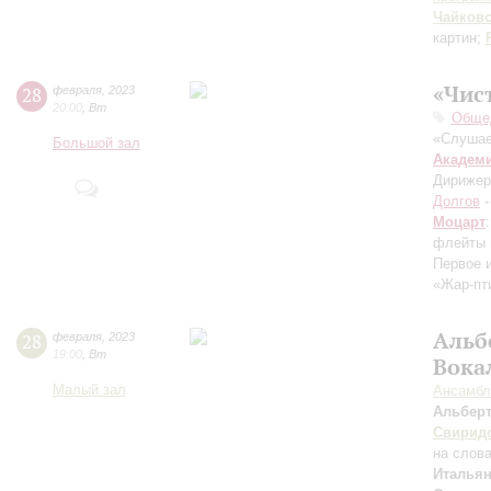
Чайков
картин;
«Чис
28
февраля
,
2023
20:00
,
Вт
Общед
«Слушае
Большой зал
Академ
Дирижер
Долгов
-
Моцарт
флейты 
Первое 
«Жар-пт
Альб
28
февраля
,
2023
19:00
,
Вт
Вока
Малый зал
Ансамбл
Альбер
Свирид
на слов
Итальян