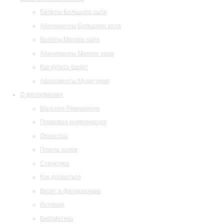
Билеты Большого зала
Абонементы Большого зала
Билеты Малого зала
Абонементы Малого зала
Как купить билет
Абонементы Музитория
О филармонии
Маэстро Темирканов
Правовая информация
Оркестры
Планы залов
Структура
Как добраться
Визит в филармонию
История
Библиотека