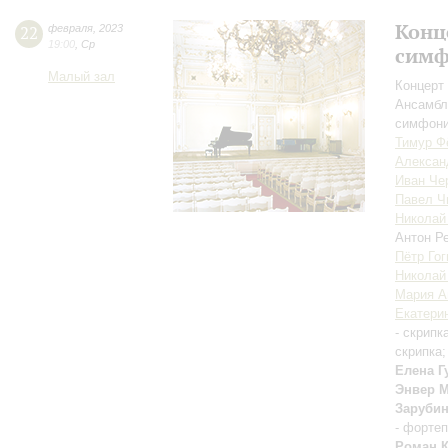
Конц
22
февраля
,
2023
19:00
,
Ср
симф
Малый зал
Концерт 
Ансамбл
симфони
Тимур Ф
Алексан
Иван Че
Павел Ч
Николай
Антон Р
Пётр Гог
Николай
Мария А
Екатери
- скрипк
скрипка
Елена Г
Энвер 
Заруби
- форте
Роман 