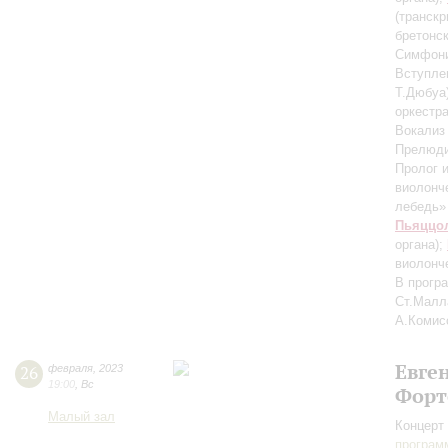
(транскр
бретонс
Симфон
Вступле
Т.Дюбуа
оркестр
Вокали
Прелюди
Пролог 
виолонче
лебедь»
Пьяццо
органа)
;
виолонче
В прогр
Ст.Малл
А.Комис
Евге
26
февраля
,
2023
19:00
,
Вс
Форт
Малый зал
Концерт 
програм