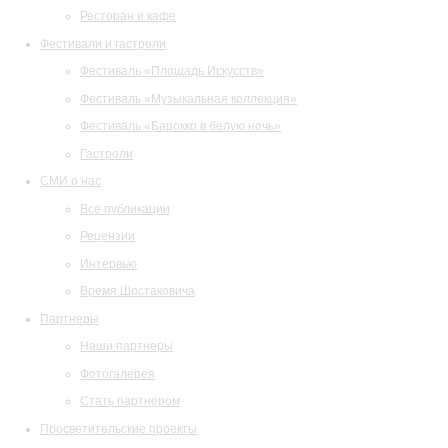
Ресторан и кафе
Фестивали и гастроли
Фестиваль «Площадь Искусств»
Фестиваль «Музыкальная коллекция»
Фестиваль «Барокко в белую ночь»
Гастроли
СМИ о нас
Все публикации
Рецензии
Интервью
Время Шостаковича
Партнеры
Наши партнеры
Фотогалерея
Стать партнером
Просветительские проекты