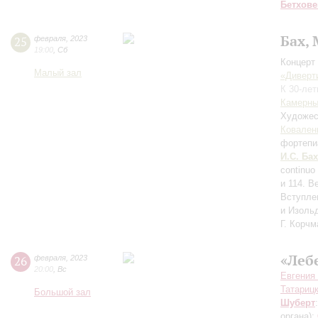
Бетхове
Бах,
25
февраля
,
2023
19:00
,
Сб
Концерт 
Малый зал
«Диверт
К 30-ле
Камерны
Художес
Ковален
фортепи
И.С. Бах
continuo
и 114. В
Вступле
и Изоль
Г. Корчм
«Леб
26
февраля
,
2023
20:00
,
Вс
Евгения
Татариц
Большой зал
Шуберт
органа)
;