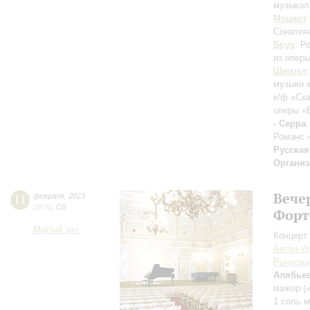
музыкал
Моцарт
Сонатина
Брух
: Р
из оперы
Шнитке
музыки к
к/ф «Ск
оперы «
- Серра
Романс 
Русская
Организ
Вече
11
февраля
,
2023
19:00
,
Сб
Форт
Малый зал
Концерт 
Антон И
Рычкова
Алябье
мажор (
1 соль 