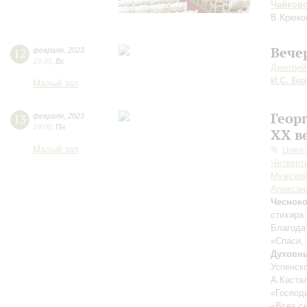
Чайков
В.Крюко
Вече
12
февраля
,
2023
19:00
,
Вс
Дмитрий
И.С. Бах
Малый зал
Геор
13
февраля
,
2023
19:00
,
Пн
XX в
Малый зал
Цикл 
Четверть
Мужской
Алексан
Чеснок
cтихира
Благода
«Спаси,
Духовны
Успенск
А.Каста
«Господи
«Всех с