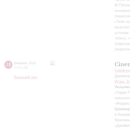
М.Попов
изложен
(перело
«Тебе п
мужског
услыши 
тебе»), 
(перело
(перело
Cine
18
февраля
,
2023
20:00
,
Сб
Симфонич
Дирижер
Большой зал
Игорь З
Уильям
«Гарри 
невыпол
«Форрес
Циммер
в Амери
Фрагмен
«Джеймс