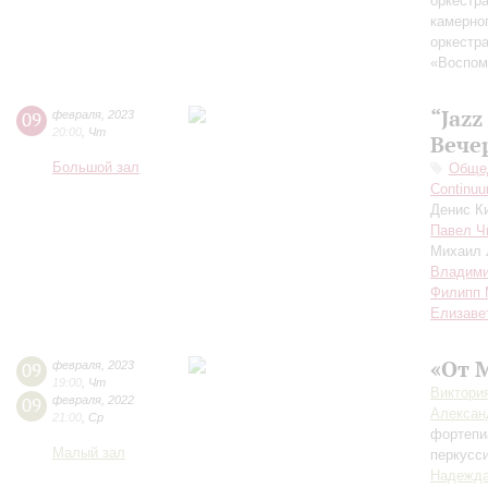
оркестр
камерно
оркестр
«Воспом
“Jazz
09
февраля
,
2023
20:00
,
Чт
Вече
Большой зал
Общед
Continuu
Денис К
Павел Ч
Михаил 
Владими
Филипп 
Елизаве
«От 
09
февраля
,
2023
19:00
,
Чт
Виктори
09
февраля
,
2022
Алексан
21:00
,
Ср
фортепи
Малый зал
перкусс
Надежда