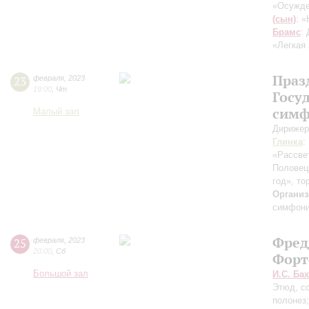
«Осужде
(сын)
: 
Брамс
:
«Легкая
Праз
23
февраля
,
2023
19:00
,
Чт
Госу
симф
Малый зал
Дирижер
Глинка
:
«Рассве
Половец
год», т
Организ
симфони
Фред
25
февраля
,
2023
20:00
,
Сб
Форт
Большой зал
И.С. Бах
Этюд, со
полонез