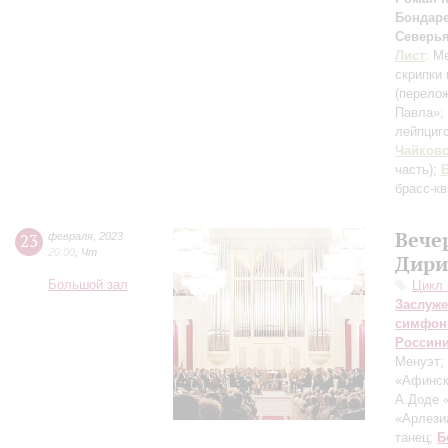
Бондар
Северь
Лист
: М
скрипки
(перело
Павла»;
лейпцигс
Чайков
часть)
;
брасс-кв
Вече
23
февраля
,
2023
20:00
,
Чт
Дири
Большой зал
Цикл 
Заслуже
симфон
Россин
Менуэт;
«Афинск
А.Доде 
«Арлези
танец;
Б