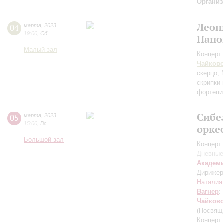
Организ
Леон
04
марта
,
2023
19:00
,
Сб
Пано
Малый зал
Концерт 
Чайков
скерцо,
скрипки
фортепи
Сибе
05
марта
,
2023
15:00
,
Вс
орке
Большой зал
Концерт 
Дневные
Академ
Дирижер
Наталия
Вагнер
:
Чайков
(Посвяще
Концерт 