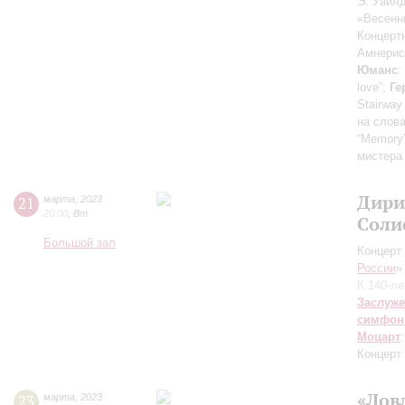
Э. Уайлд
«Весенн
Концерт
Амнерис
Юманс
:
love”;
Ге
Stairway 
на слова
“Memory
мистера
Дири
21
марта
,
2023
20:00
,
Вт
Соли
Большой зал
Концерт 
России
»
К 140-л
Заслуже
симфон
Моцарт
Концерт
«Лов
23
марта
,
2023