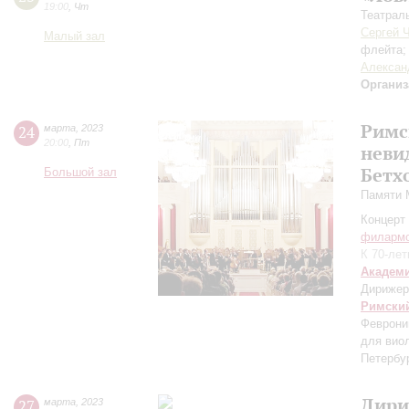
19:00
,
Чт
Театрал
Сергей 
Малый зал
флейта
Алексан
Организ
Римс
24
марта
,
2023
20:00
,
Пт
неви
Бетх
Большой зал
Памяти 
Концерт 
филарм
К 70-ле
Академ
Дирижер
Римски
Феврони
для вио
Петербу
Дири
27
марта
,
2023