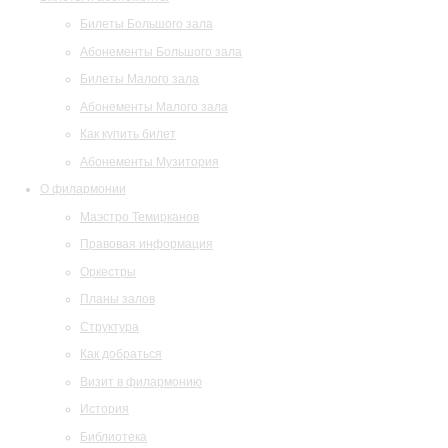
Билеты Большого зала
Абонементы Большого зала
Билеты Малого зала
Абонементы Малого зала
Как купить билет
Абонементы Музитория
О филармонии
Маэстро Темирканов
Правовая информация
Оркестры
Планы залов
Структура
Как добраться
Визит в филармонию
История
Библиотека