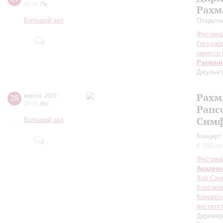
20:00
,
Пн
Рахм
Большой зал
Открыти
Фестива
Государ
оркестр 
Рахман
Джульетт
Рахм
28
марта
,
2023
20:00
,
Вт
Рапс
Симф
Большой зал
Концерт 
К 150-л
Фестива
Академ
Хор Санк
Корсако
Концерт
институ
Дирижер