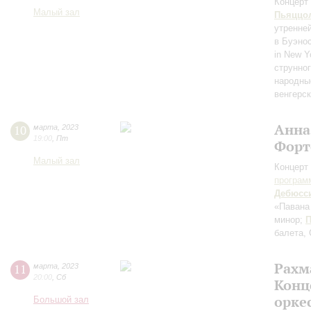
Концерт 
Малый зал
Пьяццо
утренней
в Буэно
in New Y
струнног
народны
венгерс
Анна
10
марта
,
2023
19:00
,
Пт
Форт
Малый зал
Концерт 
програм
Дебюсс
«Павана
минор;
балета,
Рахм
11
марта
,
2023
20:00
,
Сб
Конц
орке
Большой зал