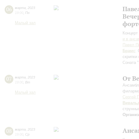
Паве
06
марта
,
2023
19:00
,
Пн
Вече
форт
Малый зал
Концерт 
и в анс
Павел П
Брамс
:
скрипки
Соната "
От В
07
марта
,
2023
19:00
,
Вт
Ансамбл
филармо
Малый зал
Сергей 
Виваль
струнны
Организ
Анса
08
марта
,
2023
19:00
,
Ср