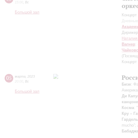
15:00
,
Вс
орке
Большой зал
Концерт 
Дневные
Академ
Дирижер
Наталия
Вагнер
:
Чайков
(Посвяще
Концерт 
Росс
05
марта
,
2023
20:00
,
Вс
Бизе
: Ф
Америка
Большой зал
Ди Капу
канцоне
Косма
: 
Кру – Г
Гардель
mucho”;
Бабадж