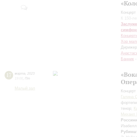
«Кол
Концерт 
К 150-л
Заслуже
симфон
Концерт
Хор мал
Дирижер
Анастас
Банник
-
«Вок
17
марта
,
2023
19:00
,
Пт
Опер
Малый зал
Концерт 
Галина 
фортепи
тенор;
К
Михаил 
Россин
Изабелл
Рубинш