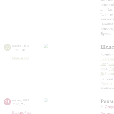
unconsc
для бас
“Enfin j
кларнета
Николая
освобож
Булошн
Шеде
30
марта
,
2023
19:00
,
Чт
Концерт 
Малый зал
Екатери
Владими
альт;
Дм
Дебюсс
на темы
Равель
виолонч
Рахм
31
марта
,
2023
20:00
,
Пт
Общед
Большой зал
Фестива