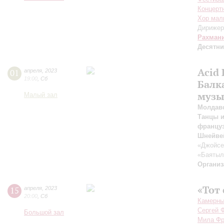
Концерт
Хор мал
Дирижер
Рахман
Десятн
Acid 
01
апреля
,
2023
19:00
,
Сб
Балк
музы
Малый зал
Молдавс
Танцы и
француз
Шнейве
«Джойсе
«Баятыл
Организ
«Тот
15
апреля
,
2023
20:00
,
Сб
Камерный
Сергей 
Большой зал
Мила Фр