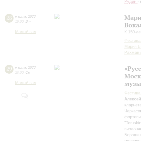
Рудин
-
Мари
28
марта
,
2023
19:00
,
Вт
Вока
Малый зал
К 150-л
Фестива
Мария Б
Рахман
«Рус
29
марта
,
2023
20:00
,
Ср
Моск
музы
Малый зал
Фестива
Алексе
кларнет
Черкасо
фортепи
"Taruski
виолонч
Бородин
мировая