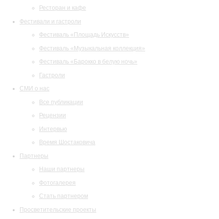
Ресторан и кафе
Фестивали и гастроли
Фестиваль «Площадь Искусств»
Фестиваль «Музыкальная коллекция»
Фестиваль «Барокко в белую ночь»
Гастроли
СМИ о нас
Все публикации
Рецензии
Интервью
Время Шостаковича
Партнеры
Наши партнеры
Фотогалерея
Стать партнером
Просветительские проекты