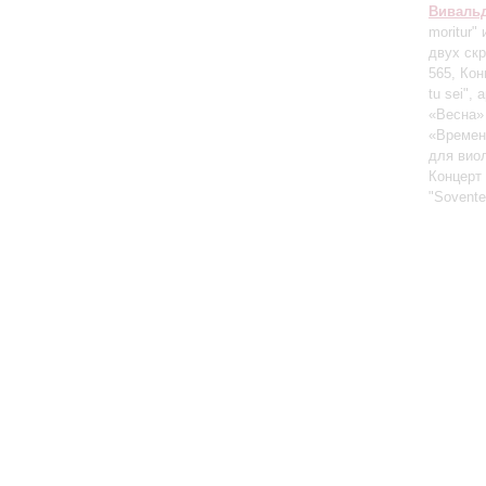
Виваль
moritur"
двух скр
565, Кон
tu sei",
«Весна» 
«Времена
для виол
Концерт
"Sovente