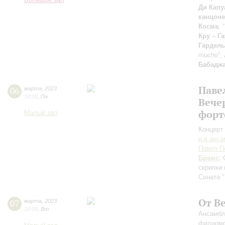
Большой зал
Ди Капу
канцоне
Косма
: 
Кру – Г
Гардель
mucho”;
Бабадж
Паве
06
марта
,
2023
19:00
,
Пн
Вече
форт
Малый зал
Концерт 
и в анс
Павел П
Брамс
:
скрипки
Соната "
От В
07
марта
,
2023
19:00
,
Вт
Ансамбл
филармо