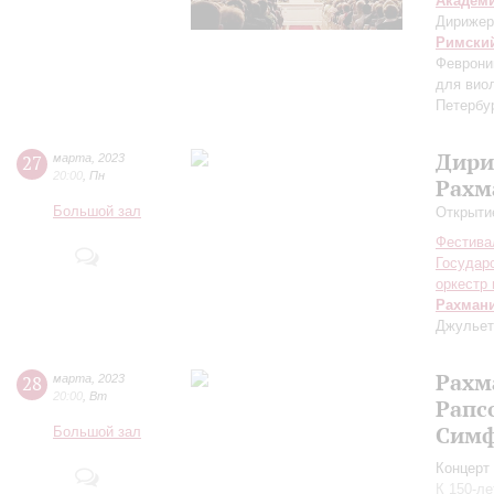
Академ
Дирижер
Римски
Феврони
для вио
Петербу
Дири
27
марта
,
2023
20:00
,
Пн
Рахм
Большой зал
Открыти
Фестива
Государ
оркестр 
Рахман
Джульетт
Рахм
28
марта
,
2023
20:00
,
Вт
Рапс
Симф
Большой зал
Концерт 
К 150-л