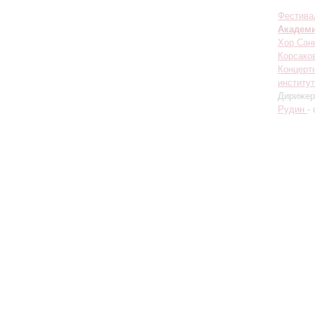
Фестива
Академ
Хор Санк
Корсако
Концерт
институ
Дирижер
Рудин
-