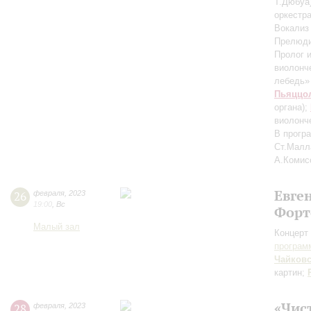
Т.Дюбуа
оркестр
Вокали
Прелюди
Пролог 
виолонче
лебедь»
Пьяццо
органа)
;
виолонче
В прогр
Ст.Малл
А.Комис
Евге
26
февраля
,
2023
19:00
,
Вс
Форт
Малый зал
Концерт 
програм
Чайков
картин;
«Чис
28
февраля
,
2023