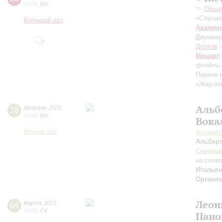
20:00
,
Вт
Общед
«Слушае
Большой зал
Академ
Дирижер
Долгов
-
Моцарт
флейты 
Первое 
«Жар-пт
Альб
28
февраля
,
2023
19:00
,
Вт
Вока
Малый зал
Ансамбл
Альбер
Свирид
на слов
Итальян
Организ
Леон
04
марта
,
2023
19:00
,
Сб
Пано