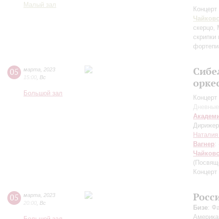
Малый зал
Концерт 
Чайков
скерцо,
скрипки
фортепи
Сибе
05
марта
,
2023
15:00
,
Вс
орке
Большой зал
Концерт 
Дневные
Академ
Дирижер
Наталия
Вагнер
:
Чайков
(Посвяще
Концерт 
Росс
05
марта
,
2023
20:00
,
Вс
Бизе
: Ф
Америка