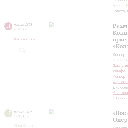
«Павана
минор;
балета,
Рахм
11
марта
,
2023
20:00
,
Сб
Конц
орке
Большой зал
«Кол
Концерт 
К 150-л
Заслуже
симфон
Концерт
Хор мал
Дирижер
Анастас
Банник
-
«Вок
17
марта
,
2023
19:00
,
Пт
Опер
Малый зал