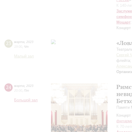
К 140-л
Заслуже
симфон
Моцарт
Концерт
«Лов
23
марта
,
2023
19:00
,
Чт
Театрал
Сергей 
Малый зал
флейта
Алексан
Организ
Римс
24
марта
,
2023
20:00
,
Пт
неви
Бетх
Большой зал
Памяти 
Концерт 
филарм
К 70-ле