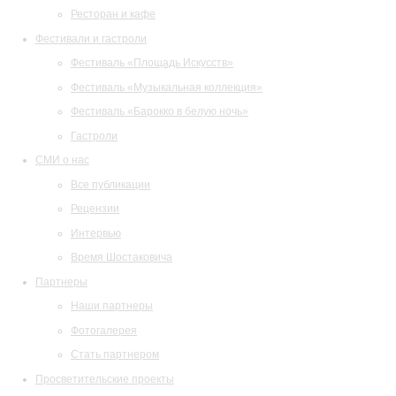
Ресторан и кафе
Фестивали и гастроли
Фестиваль «Площадь Искусств»
Фестиваль «Музыкальная коллекция»
Фестиваль «Барокко в белую ночь»
Гастроли
СМИ о нас
Все публикации
Рецензии
Интервью
Время Шостаковича
Партнеры
Наши партнеры
Фотогалерея
Стать партнером
Просветительские проекты