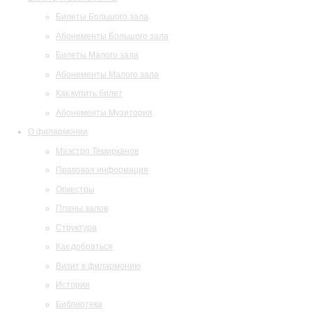
Билеты Большого зала
Абонементы Большого зала
Билеты Малого зала
Абонементы Малого зала
Как купить билет
Абонементы Музитория
О филармонии
Маэстро Темирканов
Правовая информация
Оркестры
Планы залов
Структура
Как добраться
Визит в филармонию
История
Библиотека