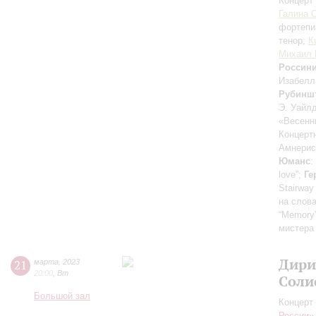
Концерт 
Галина 
фортепи
тенор;
К
Михаил 
Россин
Изабелл
Рубинш
Э. Уайлд
«Весенн
Концерт
Амнерис
Юманс
:
love”;
Ге
Stairway 
на слова
“Memory
мистера
Дири
21
марта
,
2023
20:00
,
Вт
Соли
Большой зал
Концерт 
России
»