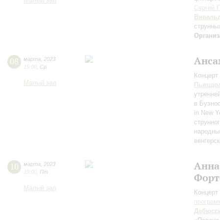
Малый зал
Сергей 
Виваль
струнны
Организ
Анса
08
марта
,
2023
19:00
,
Ср
Концерт 
Малый зал
Пьяццо
утренней
в Буэно
in New Y
струнног
народны
венгерс
Анна
10
марта
,
2023
19:00
,
Пт
Форт
Малый зал
Концерт 
програм
Дебюсс