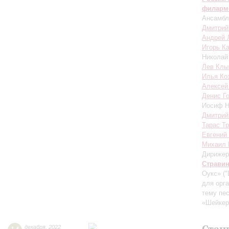
филарм
Ансамбл
Дмитрий
Андрей 
Игорь К
Николай
Лев Клы
Илья Ко
Алексей
Денис Г
Иосиф 
Дмитрий
Тарас Т
Евгений
Михаил 
Дирижер
Страви
Оукс» ("
для орга
тему пес
«Шейкер
Стан
декабря
,
2022