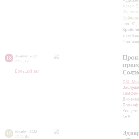
Художес
Артем Б
Шупляко
Чайков
соч. 61;
Крейсл
тромбон
Фантази
Прок
18
декабря
,
2022
20:00
,
Вс
орке
Соли
Большой зал
XXII Ме
Заслуже
симфон
Дирижер
Прокоф
Концерт
№ 5
Эдва
18
декабря
,
2022
15:00
,
Вс