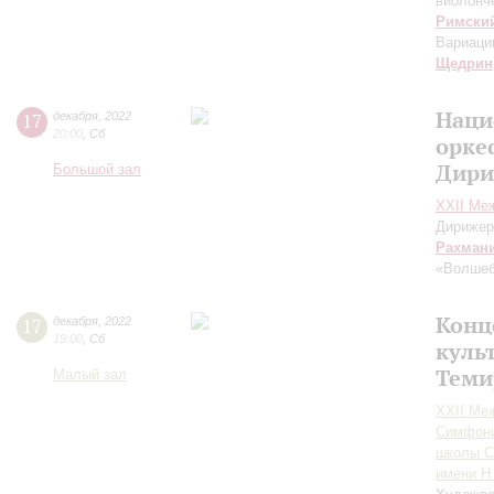
виолонч
Римски
Вариаци
Щедрин
Наци
17
декабря
,
2022
20:00
,
Сб
орке
Дири
Большой зал
XXII Ме
Дирижер
Рахман
«Волшеб
Конц
17
декабря
,
2022
19:00
,
Сб
куль
Теми
Малый зал
XXII Ме
Симфони
школы С
имени Н