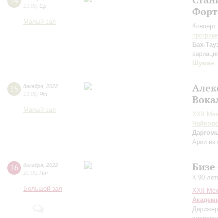
14
19:00
,
Ср
Форт
Малый зал
Концерт 
програм
Бах-Тау
вариаци
Шуман
:
Алек
15
декабря
,
2022
19:00
,
Чт
Вока
Малый зал
XXII Ме
Чайков
Даргом
Арии из 
Бизе
16
декабря
,
2022
20:00
,
Пт
К 90-ле
Большой зал
XXII Ме
Академ
Дирижер