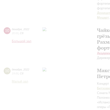
фортепи
фортепи
Доницет
Моцарт
Чайк
10
декабря
,
2022
20:00
,
Сб
грёз
Рахм
Большой зал
форт
Академ
Дирижер
Макс
10
декабря
,
2022
19:00
,
Сб
Петр
Малый зал
Концерт 
Бетхове
Соната 
Полонез
«Испанс
оперы «