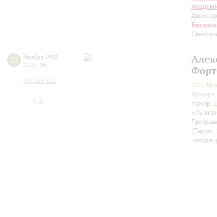
Академ
Дирижер
Бетхове
Симфон
Алек
22
декабря
,
2022
19:00
,
Чт
Форт
Малый зал
XXII Ме
Моцарт
мажор;
«Лунная
Програм
(Париж, 
находящ