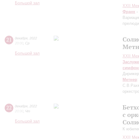
Большой зал
XXII Ме
Франк
-
Вариаци
прелюдий
Соли
21
декабря
,
2022
20:00
,
Ср
Метн
Большой зал
XXII Ме
Заслуже
симфон
Дирижер
Метнер
С.В.Рах
оркестр
Бетх
22
декабря
,
2022
20:00
,
Чт
с ор
Соли
Большой зал
К юбиле
XXII Ме