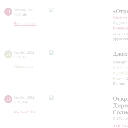
«Отр
11
декабря
,
2022
20:00
,
Вс
Камерны
Художес
Большой зал
Виваль
струнны
(фрагме
Джаз
11
декабря
,
2022
19:00
,
Вс
Концерт 
Малый зал
К 100-л
Андрей 
Разин
,
Леннон
Откр
13
декабря
,
2022
20:00
,
Вт
Дири
Соли
Большой зал
К 140-л
XXII Ме