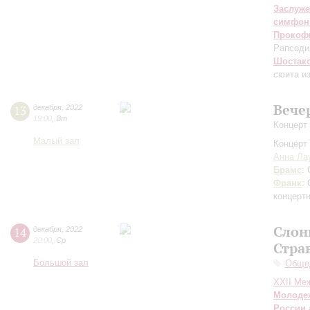
Заслуже
симфон
Прокоф
Рапсоди
Шостак
сюита и
Вече
13
декабря
,
2022
19:00
,
Вт
Концерт
Малый зал
Концерт 
Анна Ла
Брамс
:
Франк
:
концерт
Слон
14
декабря
,
2022
20:00
,
Ср
Стра
Большой зал
Общед
XXII Ме
Молодеж
России 