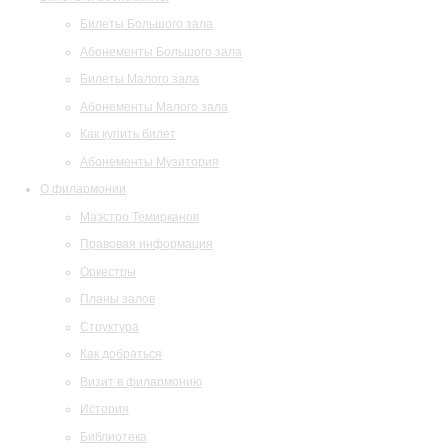
Билеты Большого зала
Абонементы Большого зала
Билеты Малого зала
Абонементы Малого зала
Как купить билет
Абонементы Музитория
О филармонии
Маэстро Темирканов
Правовая информация
Оркестры
Планы залов
Структура
Как добраться
Визит в филармонию
История
Библиотека