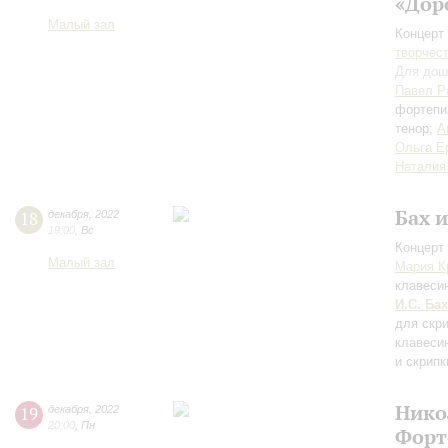
«Дор
Малый зал
Концерт 
творчес
Для дош
Павел Р
фортепи
тенор;
А
Ольга Е
Наталия
Бах 
18
декабря
,
2022
19:00
,
Вс
Концерт 
Малый зал
Мария К
клавеси
И.С. Бах
для скри
клавеси
и скрипк
Нико
19
декабря
,
2022
20:00
,
Пн
Форт