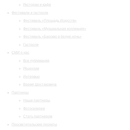
Ресторан и кафе
Фестивали и гастроли
Фестиваль «Площадь Искусств»
Фестиваль «Музыкальная коллекция»
Фестиваль «Барокко в белую ночь»
Гастроли
СМИ о нас
Все публикации
Рецензии
Интервью
Время Шостаковича
Партнеры
Наши партнеры
Фотогалерея
Стать партнером
Просветительские проекты