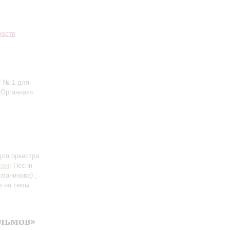
кестр
т № 1 для
«Органная»
для оркестра
сон
: Песни
ахманинова)
;
з на темы
ильмов»