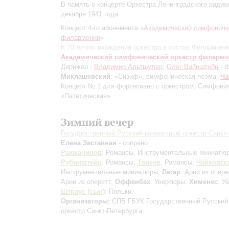
В память о концерте Оркестра Ленинградского радио
декабря 1941 года
Концерт 4-го абонемента «
Академический симфониче
филармонии
»
К 70-летию вхождения оркестра в состав Филармонии
Академический симфонический оркестр филарм
Дирижер -
Владимир Альтшулер
;
Олег Вайнштейн
- 
Миклашевский
: «Сизиф», симфоническая поэма;
Ча
Концерт № 1 для фортепиано с оркестром, Симфони
«Патетическая»
Зимний вечер
Государственный Русский концертный оркестр Санкт
Елена Заставная
- сопрано
Рахманинов
: Романсы, Инструментальные миниатю
Рубинштейн
: Романсы;
Танеев
: Романсы;
Чайковск
Инструментальные миниатюры;
Легар
: Арии из опере
Арии из оперетт;
Оффенбах
: Увертюры;
Хименес
: У
Штраус (сын)
: Польки
Организаторы:
СПБ ГБУК Государственный Русский
оркестр Санкт-Петербурга