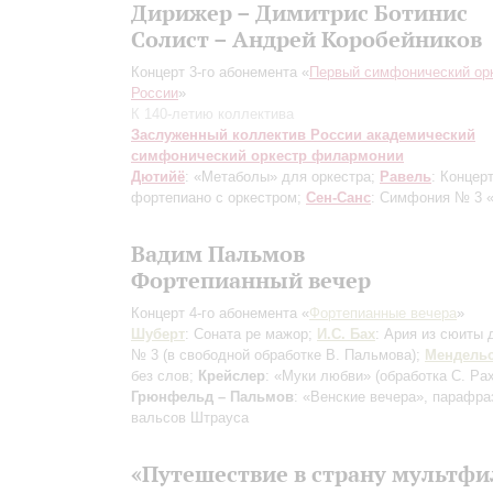
Дирижер – Димитрис Ботинис
Солист – Андрей Коробейников
Концерт 3-го абонемента «
Первый симфонический ор
России
»
К 140-летию коллектива
Заслуженный коллектив России академический
симфонический оркестр филармонии
Дютийё
: «Метаболы» для оркестра;
Равель
: Концер
фортепиано с оркестром;
Сен-Санс
: Симфония № 3 
Вадим Пальмов
Фортепианный вечер
Концерт 4-го абонемента «
Фортепианные вечера
»
Шуберт
: Соната ре мажор;
И.С. Бах
: Ария из сюиты 
№ 3
(в свободной обработке В. Пальмова)
;
Мендель
без слов;
Крейслер
: «Муки любви»
(обработка С. Р
Грюнфельд – Пальмов
: «Венские вечера», парафра
вальсов Штрауса
«Путешествие в страну мультф