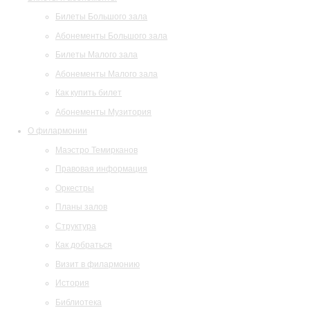
Билеты Большого зала
Абонементы Большого зала
Билеты Малого зала
Абонементы Малого зала
Как купить билет
Абонементы Музитория
О филармонии
Маэстро Темирканов
Правовая информация
Оркестры
Планы залов
Структура
Как добраться
Визит в филармонию
История
Библиотека