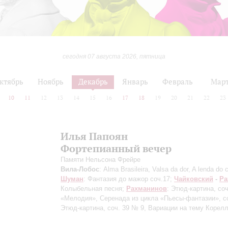
сегодня 07 августа 2026, пятница
ктябрь
Ноябрь
Декабрь
Январь
Февраль
Мар
10
11
12
13
14
15
16
17
18
19
20
21
22
23
Илья Папоян
Фортепианный вечер
Памяти Нельсона Фрейре
Вила-Лобос
: Alma Brasileira, Valsa da dor, A lenda do 
Шуман
: Фантазия до мажор соч.17;
Чайковский
-
Ра
Колыбельная песня;
Рахманинов
: Этюд-картина, соч
«Мелодия», Серенада из цикла «Пьесы-фантазии», со
Этюд-картина, соч. 39 № 9, Вариации на тему Корел