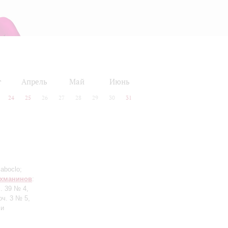
т
Апрель
Май
Июнь
24
25
26
27
28
29
30
31
caboclo;
хманинов
:
. 39 № 4,
ч. 3 № 5,
ли