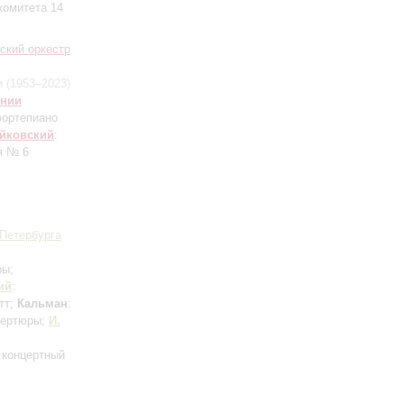
комитета 14
ский оркестр
 (1953–2023)
онии
фортепиано
йковский
:
я № 6
-Петербурга
ры;
ий
:
тт;
Кальман
:
вертюры;
И.
 концертный