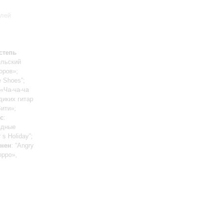
елей
степь
ельский
оров»;
e Shoes”;
 «Ча-ча-ча
диких гитар
ити»;
с
:
здные
r s Holiday”;
нен
: “Angry
орро»,