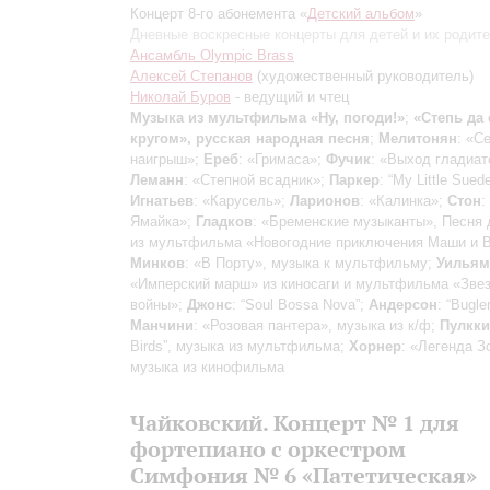
Концерт 8-го абонемента «
Детский альбом
»
Дневные воскресные концерты для детей и их родит
Ансамбль Olympic Brass
Алексей Степанов
(художественный руководитель)
Николай Буров
- ведущий и чтец
Музыка из мультфильма «Ну, погоди!»
;
«Степь да 
кругом», русская народная песня
;
Мелитонян
: «С
наигрыш»;
Ереб
: «Гримаса»;
Фучик
: «Выход гладиат
Леманн
: «Степной всадник»;
Паркер
: “My Little Sued
Игнатьев
: «Карусель»;
Ларионов
: «Калинка»;
Стон
:
Ямайка»;
Гладков
: «Бременские музыканты», Песня 
из мультфильма «Новогодние приключения Маши и В
Минков
: «В Порту», музыка к мультфильму;
Уильям
«Имперский марш» из киносаги и мультфильма «Зве
войны»;
Джонс
: “Soul Bossa Nova”;
Андерсон
: “Bugle
Манчини
: «Розовая пантера», музыка из к/ф;
Пулкки
Birds”, музыка из мультфильма;
Хорнер
: «Легенда З
музыка из кинофильма
Чайковский. Концерт № 1 для
фортепиано с оркестром
Симфония № 6 «Патетическая»