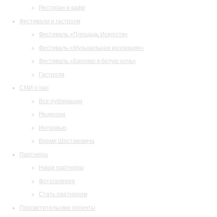
Ресторан и кафе
Фестивали и гастроли
Фестиваль «Площадь Искусств»
Фестиваль «Музыкальная коллекция»
Фестиваль «Барокко в белую ночь»
Гастроли
СМИ о нас
Все публикации
Рецензии
Интервью
Время Шостаковича
Партнеры
Наши партнеры
Фотогалерея
Стать партнером
Просветительские проекты