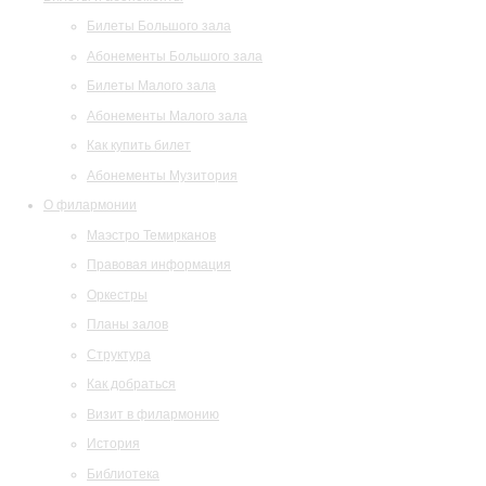
Билеты Большого зала
Абонементы Большого зала
Билеты Малого зала
Абонементы Малого зала
Как купить билет
Абонементы Музитория
О филармонии
Маэстро Темирканов
Правовая информация
Оркестры
Планы залов
Структура
Как добраться
Визит в филармонию
История
Библиотека