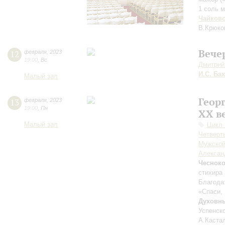
1 соль 
Чайков
В.Крюко
Вече
12
февраля
,
2023
19:00
,
Вс
Дмитрий
И.С. Бах
Малый зал
Геор
13
февраля
,
2023
19:00
,
Пн
XX в
Малый зал
Цикл 
Четверть
Мужской
Алексан
Чеснок
cтихира
Благода
«Спаси,
Духовны
Успенск
А.Каста