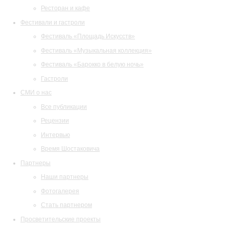
Ресторан и кафе
Фестивали и гастроли
Фестиваль «Площадь Искусств»
Фестиваль «Музыкальная коллекция»
Фестиваль «Барокко в белую ночь»
Гастроли
СМИ о нас
Все публикации
Рецензии
Интервью
Время Шостаковича
Партнеры
Наши партнеры
Фотогалерея
Стать партнером
Просветительские проекты