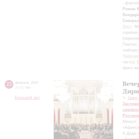
- форте
Роман 
Бондар
Северь
Лист
: М
скрипки
(перело
Павла»;
лейпцигс
Чайков
часть)
;
брасс-кв
Вече
23
февраля
,
2023
20:00
,
Чт
Дири
Большой зал
Цикл 
Заслуже
симфон
Россин
Менуэт;
«Афинск
А.Доде 