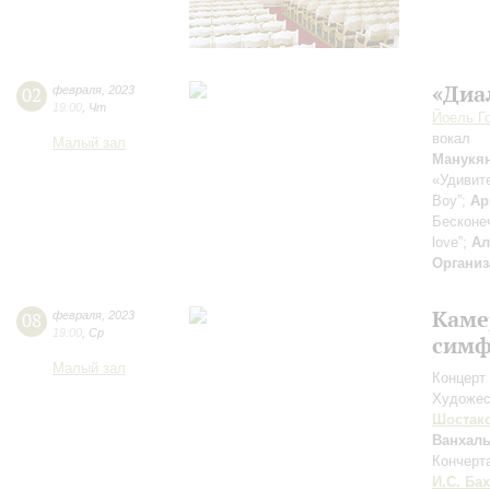
«Диа
02
февраля
,
2023
19:00
,
Чт
Йоель Г
вокал
Малый зал
Манукя
«Удивит
Boy”;
Ар
Бесконе
love”;
Ал
Организ
Каме
08
февраля
,
2023
19:00
,
Ср
симф
Малый зал
Концерт 
Художес
Шостак
Ванхал
Кончерт
И.С. Бах