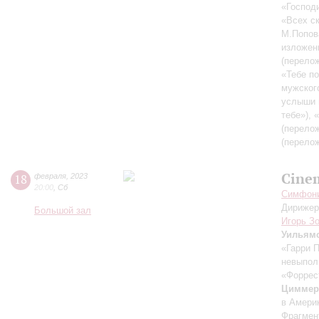
«Господи
«Всех с
М.Попов
изложен
(перело
«Тебе п
мужског
услыши 
тебе»), 
(перело
(перело
Cine
18
февраля
,
2023
20:00
,
Сб
Симфонич
Дирижер
Большой зал
Игорь З
Уильям
«Гарри 
невыпол
«Форрес
Циммер
в Амери
Фрагмен