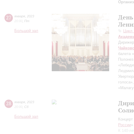
Организ
День
27
января
,
2023
20:00
,
Пт
Лени
Большой зал
Цикл 
Академ
Дирижер
Чайков
балета 
Полонез
«Лебеди
Людмил
Увертюр
голоса»,
«Малагу
Дири
28
января
,
2023
20:00
,
Сб
Соли
Большой зал
Концерт 
России
»
К 140-л