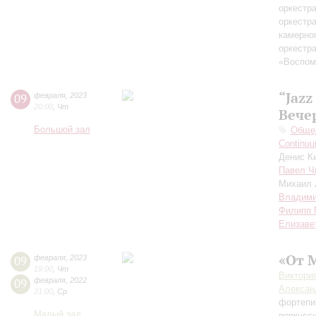
оркестр
оркестр
камерно
оркестр
«Воспом
“Jazz
09
февраля
,
2023
20:00
,
Чт
Вече
Большой зал
Общед
Continuu
Денис К
Павел Ч
Михаил 
Владими
Филипп 
Елизаве
«От 
09
февраля
,
2023
19:00
,
Чт
Виктори
09
февраля
,
2022
Алексан
21:00
,
Ср
фортепи
Малый зал
перкусс