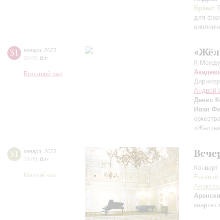
Брамс
:
для фор
виолонч
«Жёл
31
января
,
2023
20:00
,
Вт
К Между
Академ
Большой зал
Дирижер
Андрей 
Денис К
Иван Ф
оркестр
«Желтые 
Вече
31
января
,
2023
19:00
,
Вт
Концерт 
Малый зал
Евгений
Алексан
Аренск
квартет