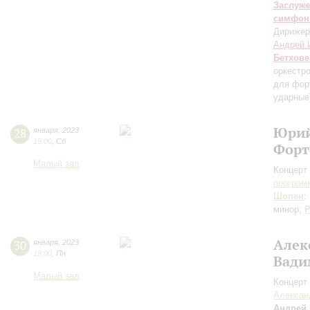
Заслуже
симфон
Дирижер
Андрей 
Бетхове
оркестр
для фор
ударные
Юрий
28
января
,
2023
19:00
,
Сб
Форт
Малый зал
Концерт 
програм
Шопен
:
минор;
Р
Алек
30
января
,
2023
19:00
,
Пн
Вади
Малый зал
Концерт 
Алексан
Андрей