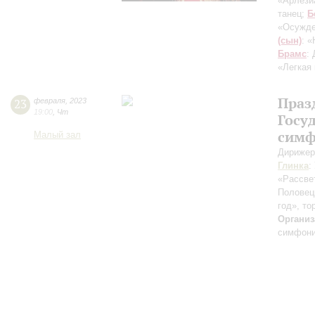
«Арлези
танец;
Б
«Осужде
(сын)
: 
Брамс
:
«Легкая
Праз
23
февраля
,
2023
19:00
,
Чт
Госу
симф
Малый зал
Дирижер
Глинка
:
«Рассве
Половец
год», т
Организ
симфони