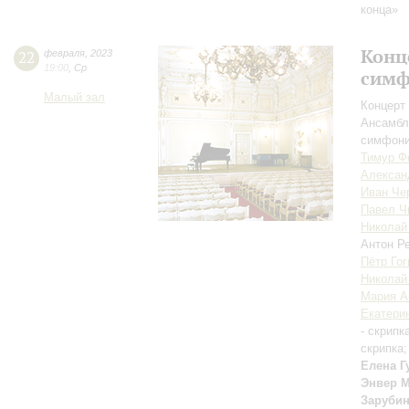
конца»
Конц
22
февраля
,
2023
19:00
,
Ср
симф
Малый зал
Концерт 
Ансамбл
симфони
Тимур Ф
Алексан
Иван Че
Павел Ч
Николай
Антон Р
Пётр Гог
Николай
Мария А
Екатери
- скрипк
скрипка
Елена Г
Энвер 
Заруби