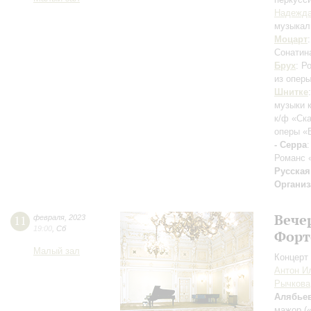
Надежда
музыкал
Моцарт
Сонатина
Брух
: Р
из оперы
Шнитке
музыки к
к/ф «Ск
оперы «
- Серра
Романс 
Русская
Организ
Вече
11
февраля
,
2023
19:00
,
Сб
Форт
Малый зал
Концерт 
Антон И
Рычкова
Алябье
мажор (