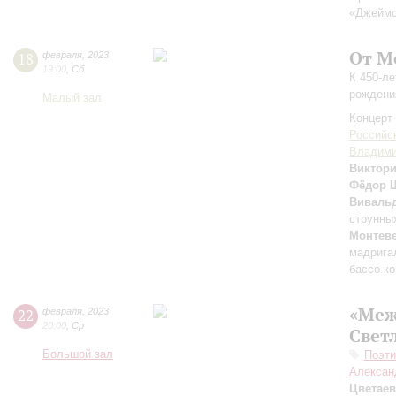
«Джеймс
От М
18
февраля
,
2023
19:00
,
Сб
К 450-л
рождени
Малый зал
Концерт 
Российс
Владими
Виктори
Фёдор 
Виваль
струнных
Монтев
мадрига
бассо к
«Меж
22
февраля
,
2023
20:00
,
Ср
Свет
Большой зал
Поэти
Алексан
Цветаев