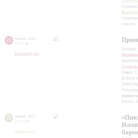
Камерны
Художес
Виваль
струнны
секстет
Прин
22
января
,
2023
20:00
,
Вс
Концерт 
Большой зал
Академ
Дирижер
Алексан
Гласс
: 
Д.Боуи и
Silent A
Петербу
(оркест
Dance, S
«Пик
23
января
,
2023
19:00
,
Пн
Иллю
баро
Малый зал