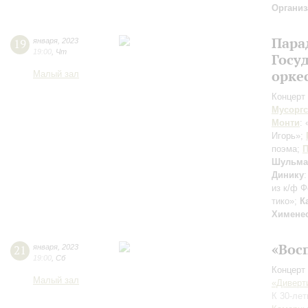
Организ
Пара
19
января
,
2023
19:00
,
Чт
Госу
орке
Малый зал
Концерт 
Мусорг
Монти
:
Игорь»;
поэма;
П
Шульма
Динику
из к/ф 
тико»;
К
Химене
«Вос
21
января
,
2023
19:00
,
Сб
Концерт 
Малый зал
«Диверт
К 30-ле