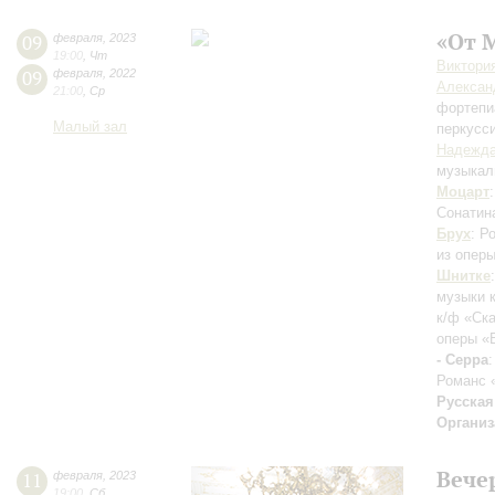
«От 
09
февраля
,
2023
19:00
,
Чт
Виктори
09
февраля
,
2022
Алексан
21:00
,
Ср
фортепи
Малый зал
перкусс
Надежда
музыкал
Моцарт
Сонатина
Брух
: Р
из оперы
Шнитке
музыки к
к/ф «Ск
оперы «
- Серра
Романс 
Русская
Организ
Вече
11
февраля
,
2023
19:00
,
Сб