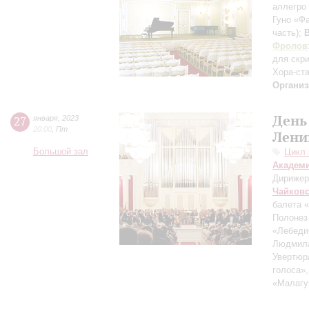
аллегро
Гуно «Ф
часть)
;
Фролов
для скр
Хора-ст
Организ
День
27
января
,
2023
20:00
,
Пт
Лени
Большой зал
Цикл 
Академ
Дирижер
Чайков
балета 
Полонез
«Лебеди
Людмил
Увертюр
голоса»,
«Малагу