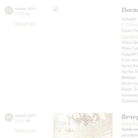
Посв
25
января
,
2023
19:00
,
Ср
Концерт 
Малый зал
К 100-л
Санкт-П
Григори
Илья Щ
Иван Си
Андрей 
Констан
Вячесла
Артём Т
Мингус
:
Dizzy mo
Blues, Ec
Аранжир
Пономар
Вече
26
января
,
2023
19:00
,
Чт
Илья Ко
Крейсл
Малый зал
розмари