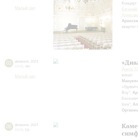
Концерт 
Малый зал
Евгений
Алексан
Аренск
квартет
«Диа
02
февраля
,
2023
19:00
,
Чт
Йоель Г
вокал
Малый зал
Манукя
«Удивит
Boy”;
Ар
Бесконе
love”;
Ал
Организ
Каме
08
февраля
,
2023
19:00
,
Ср
симф