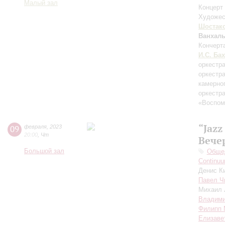
Малый зал
Концерт 
Художес
Шостак
Ванхал
Кончерт
И.С. Бах
оркестр
оркестр
камерно
оркестр
«Воспом
“Jazz
09
февраля
,
2023
20:00
,
Чт
Вече
Большой зал
Общед
Continuu
Денис К
Павел Ч
Михаил 
Владими
Филипп 
Елизаве