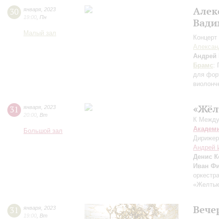
Алек
30
января
,
2023
19:00
,
Пн
Вади
Малый зал
Концерт 
Алексан
Андрей
Брамс
:
для фор
виолонч
«Жёл
31
января
,
2023
20:00
,
Вт
К Между
Академ
Большой зал
Дирижер
Андрей 
Денис К
Иван Ф
оркестр
«Желтые 
Вече
31
января
,
2023
19:00
,
Вт