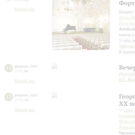
Форт
Малый зал
Концерт 
Антон И
Рычкова
Алябье
мажор (
1 соль 
Чайков
В.Крюко
Вече
12
февраля
,
2023
19:00
,
Вс
Дмитрий
И.С. Бах
Малый зал
Геор
13
февраля
,
2023
19:00
,
Пн
XX в
Малый зал
Цикл 
Четверть
Мужской
Алексан
Чеснок