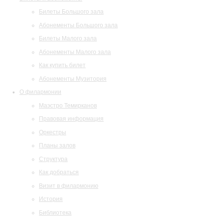
Билеты Большого зала
Абонементы Большого зала
Билеты Малого зала
Абонементы Малого зала
Как купить билет
Абонементы Музитория
О филармонии
Маэстро Темирканов
Правовая информация
Оркестры
Планы залов
Структура
Как добраться
Визит в филармонию
История
Библиотека