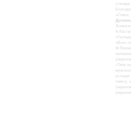
cтихира
Благода
«Спаси,
Духовны
Успенск
А.Каста
«Господи
«Всех с
М.Попов
изложен
(перело
«Тебе п
мужског
услыши 
тебе»), 
(перело
(перело