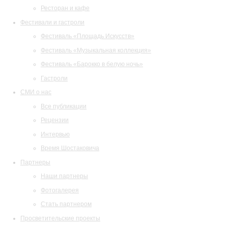
Ресторан и кафе
Фестивали и гастроли
Фестиваль «Площадь Искусств»
Фестиваль «Музыкальная коллекция»
Фестиваль «Барокко в белую ночь»
Гастроли
СМИ о нас
Все публикации
Рецензии
Интервью
Время Шостаковича
Партнеры
Наши партнеры
Фотогалерея
Стать партнером
Просветительские проекты