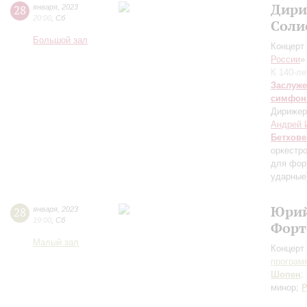
Дири
28
января
,
2023
20:00
,
Сб
Соли
Большой зал
Концерт 
России
»
К 140-л
Заслуже
симфон
Дирижер
Андрей 
Бетхове
оркестр
для фор
ударные
Юрий
28
января
,
2023
19:00
,
Сб
Форт
Малый зал
Концерт 
програм
Шопен
:
минор;
Р