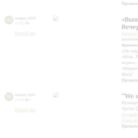
Организ
«Выш
02
января
,
2023
19:00
,
Пн
Вече
Малый зал
Аргишти
виолонч
Армянс
«Ов сиру
«Ночь. Л
моряк»,
«Мария»
Maria"
Организ
“We 
03
января
,
2023
19:00
,
Вт
Музыкал
группы 
Малый зал
Ансамбл
Алексей
Организ