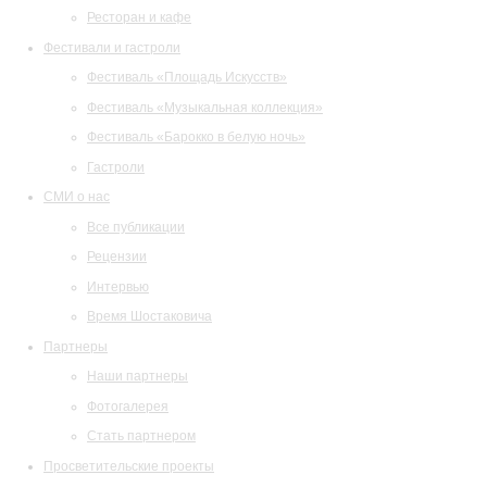
Ресторан и кафе
Фестивали и гастроли
Фестиваль «Площадь Искусств»
Фестиваль «Музыкальная коллекция»
Фестиваль «Барокко в белую ночь»
Гастроли
СМИ о нас
Все публикации
Рецензии
Интервью
Время Шостаковича
Партнеры
Наши партнеры
Фотогалерея
Стать партнером
Просветительские проекты