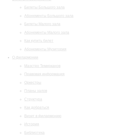
Билеты Большого зала
Абонементы Большого зала
Билеты Малого зала
Абонементы Малого зала
Как купить билет
Абонементы Музитория
О филармонии
Маэстро Темирканов
Правовая информация
Оркестры
Планы залов
Структура
Как добраться
Визит в филармонию
История
Библиотека