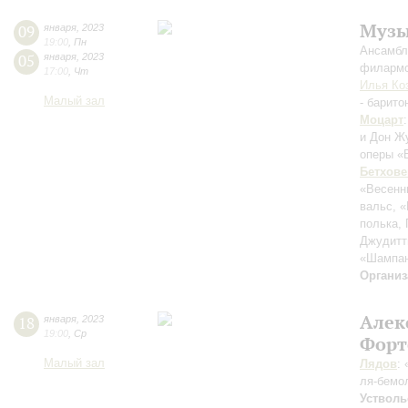
Музы
09
января
,
2023
19:00
,
Пн
Ансамбл
05
января
,
2023
филармо
17:00
,
Чт
Илья Ко
Малый зал
- барито
Моцарт
и Дон Ж
оперы «
Бетхове
«Весенн
вальс, «
полька,
Джудитты
«Шампан
Организ
Алек
18
января
,
2023
19:00
,
Ср
Форт
Малый зал
Лядов
:
ля-бемо
Устволь