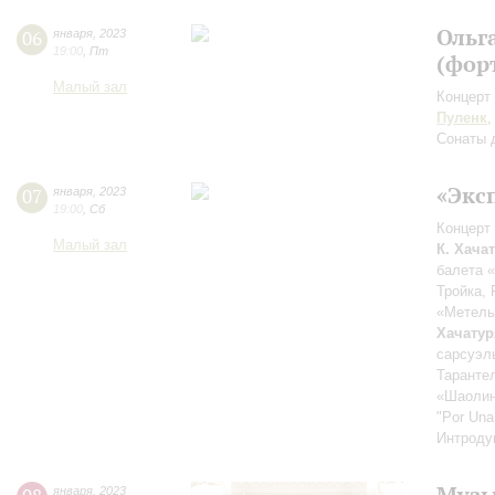
Ольг
06
января
,
2023
19:00
,
Пт
(фор
Малый зал
Концерт 
Пуленк
Сонаты 
«Экс
07
января
,
2023
19:00
,
Сб
Концерт 
Малый зал
К. Хача
балета 
Тройка,
«Метель
Хачатур
сарсуэл
Таранте
«Шаолин
"Por Un
Интроду
Музы
января
,
2023