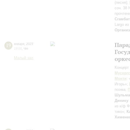
(песня);
соч. 38
прочтен
Сгамбат
Largo из
Организ
Пара
19
января
,
2023
19:00
,
Чт
Госу
орке
Малый зал
Концерт 
Мусорг
Монти
:
Игорь»;
поэма;
П
Шульма
Динику
из к/ф 
тико»;
К
Химене