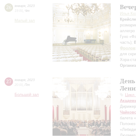
Вече
26
января
,
2023
19:00
,
Чт
Илья Ко
Крейсл
Малый зал
розмари
аллегро
Гуно «Ф
часть)
;
Фролов
для скр
Хора-ст
Организ
День
27
января
,
2023
20:00
,
Пт
Лени
Большой зал
Цикл 
Академ
Дирижер
Чайков
балета 
Полонез
«Лебеди
Людмил