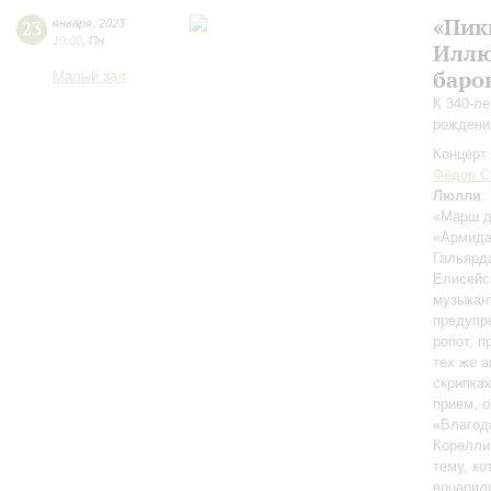
«Пик
23
января
,
2023
19:00
,
Пн
Иллю
баро
Малый зал
К 340-л
рождени
Концерт 
Фёдор С
Люлли
:
«Марш д
«Армида
Гальярд
Елисейс
музыкан
предупр
ропот, 
тех же 
скрипка
прием, 
«Благод
Корелли 
тему, к
воцарил