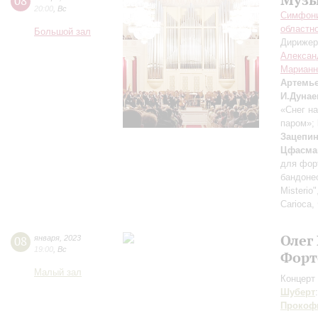
08
20:00
,
Вс
Симфони
областн
Большой зал
Дирижер
Алексан
Марианн
Артемь
И.Дунае
«Снег н
паром»;
Зацепи
Цфасма
для фор
бандонео
Misterio
Carioca,
Олег
08
января
,
2023
19:00
,
Вс
Форт
Малый зал
Концерт 
Шуберт
Прокоф