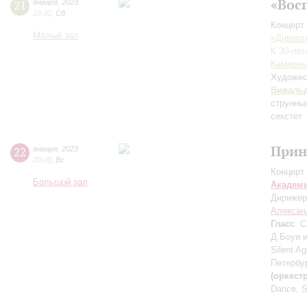
«Вос
21
января
,
2023
19:00
,
Сб
Концерт 
Малый зал
«Диверт
К 30-ле
Камерны
Художес
Виваль
струнны
секстет
Прин
22
января
,
2023
20:00
,
Вс
Концерт 
Большой зал
Академ
Дирижер
Алексан
Гласс
: 
Д.Боуи и
Silent A
Петербу
(оркест
Dance, S