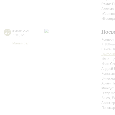
Рамо
: 
Аллеман
«Солонск
«Беседа
Посв
25
января
,
2023
19:00
,
Ср
Концерт 
Малый зал
К 100-л
Санкт-П
Григори
Илья Щ
Иван Си
Андрей 
Констан
Вячесла
Артём Т
Мингус
:
Dizzy mo
Blues, Ec
Аранжир
Пономар