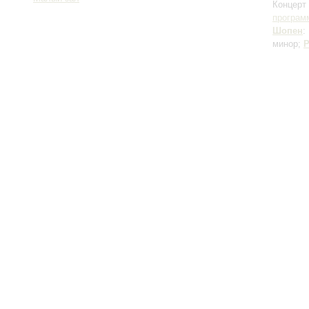
Концерт 
програм
Шопен
:
минор;
Р
Большой зал:
191186, Санкт-Петербург, Михайловская ул., 2
Часы работы
+7 (812) 240-01-00, +7 (812) 240-01-80
Перерыв с 1