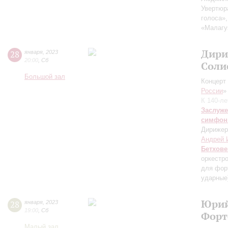
Увертюр
голоса»,
«Малагу
Дири
28
января
,
2023
20:00
,
Сб
Соли
Большой зал
Концерт 
России
»
К 140-л
Заслуже
симфон
Дирижер
Андрей 
Бетхове
оркестр
для фор
ударные
Юрий
28
января
,
2023
19:00
,
Сб
Форт
Малый зал