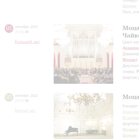
Концерт 
Шопен
:
Пять эт
Моца
03
октября
,
2021
15:00
,
Вс
Чайк
Большой зал
Цикл ко
Академ
Дирижер
Моцарт
Джульет
оперы;
Р
(версия
Моца
03
октября
,
2021
19:00
,
Вс
Концерт 
Малый зал
Алексан
Владими
фортепи
Моцарт
Шуман
: