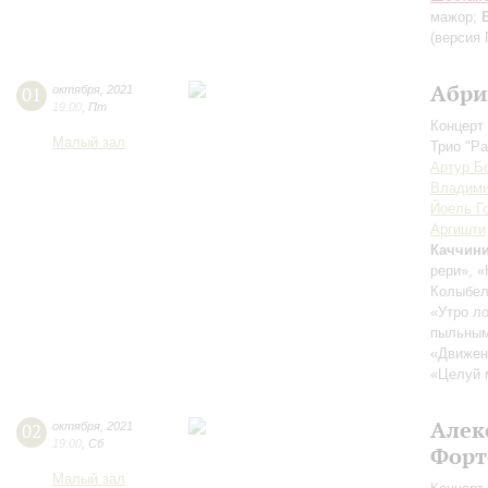
мажор;
(версия 
Абри
01
октября
,
2021
19:00
,
Пт
Концерт 
Малый зал
Трио "Pa
Артур Б
Владими
Йоель Г
Аргишти
Каччин
рери», «
Колыбел
«Утро ло
пыльным 
«Движен
«Целуй 
Алек
02
октября
,
2021
19:00
,
Сб
Форт
Малый зал