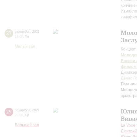
кончине
Измайло
кинофил
Моло
27
сентября
,
2021
19:00
,
Пн
Засл
Малый зал
Концерт 
Молодеж
России 
филарм
Дирижер
Денис Г
Паганин
Мендел
оркестр
Юлия
29
сентября
,
2021
20:00
,
Ср
Вива
Большой зал
La Voce
Дмитрий
Юлия Л