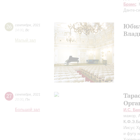
Брамс
:
Данте-с
Юбил
26
сентября
,
2021
14:00
,
Вс
Влад
Малый зал
Тара
27
сентября
,
2021
20:00
,
Пн
Орга
Большой зал
И.С. Бах
мажор, 
К.Ф.Э.Б
Иисус Х
и фугу н
Хоральн