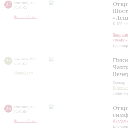
Откр
25
сентября
,
2021
20:00
,
Сб
Шост
«Лен
Большой зал
К 100-л
Заслуже
симфон
Дирижер
Ники
25
сентября
,
2021
19:00
,
Сб
Чаид
Вече
Малый зал
Концерт 
Шостак
сонатин
Откр
26
сентября
,
2021
20:00
,
Вс
симф
Большой зал
Академ
Дирижер