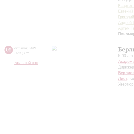
Квартет
Евгений
Григори
Андрей 
Артём Т
Понома
Берл
08
октября
,
2021
20:00
,
Пт
К 90-ле
Академ
Большой зал
Дирижер
Берлио
Лист
: К
Увертюра