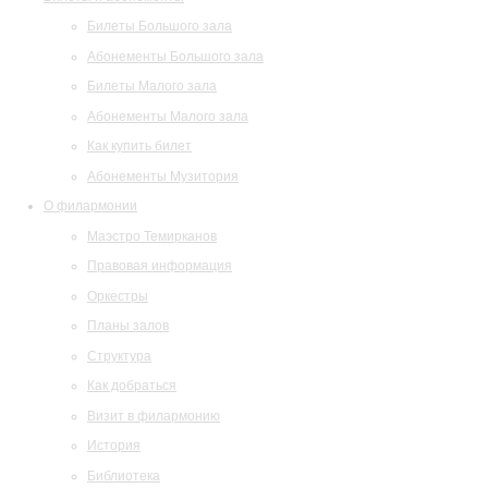
Билеты Большого зала
Абонементы Большого зала
Билеты Малого зала
Абонементы Малого зала
Как купить билет
Абонементы Музитория
О филармонии
Маэстро Темирканов
Правовая информация
Оркестры
Планы залов
Структура
Как добраться
Визит в филармонию
История
Библиотека