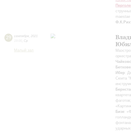
Перголе
струнных
maestae 
Ф.К.Рих
Влад
29
сентября
,
2021
19:00
,
Ср
Юбил
Малый зал
Маэстро
оркестр
Чайков
Бетхове
Ибер
: Д
Сюита "
инструм
Бернста
квартета
фаготов
«Картинк
Бизе
: «
голланд
фонтана
ударных