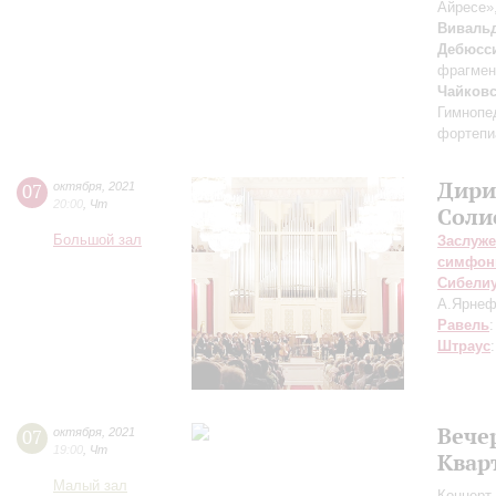
Айресе»
Виваль
Дебюсс
фрагмен
Чайков
Гимнопе
фортепиа
Дири
07
октября
,
2021
20:00
,
Чт
Соли
Большой зал
Заслуже
симфон
Сибели
А.Ярнеф
Равель
Штраус
Вече
07
октября
,
2021
19:00
,
Чт
Квар
Малый зал
Концерт 