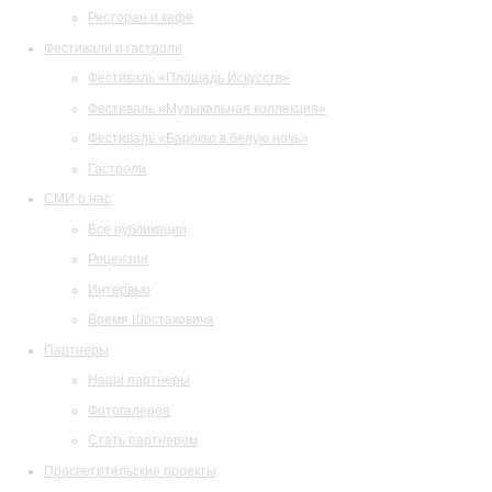
Ресторан и кафе
Фестивали и гастроли
Фестиваль «Площадь Искусств»
Фестиваль «Музыкальная коллекция»
Фестиваль «Барокко в белую ночь»
Гастроли
СМИ о нас
Все публикации
Рецензии
Интервью
Время Шостаковича
Партнеры
Наши партнеры
Фотогалерея
Стать партнером
Просветительские проекты