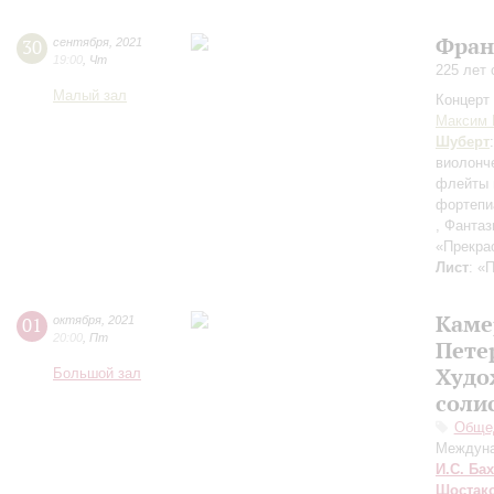
Фран
30
сентября
,
2021
19:00
,
Чт
225 лет
Малый зал
Концерт 
Максим 
Шуберт
виолонч
флейты 
фортепи
, Фантаз
«Прекра
Лист
: «
Каме
01
октября
,
2021
20:00
,
Пт
Пете
Худо
Большой зал
соли
Общед
Междуна
И.С. Бах
Шостак