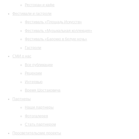
Ресторан и кафе
Фестивали и гастроли
Фестиваль «Площадь Искусств»
Фестиваль «Музыкальная коллекция»
Фестиваль «Барокко в белую ночь»
Гастроли
СМИ о нас
Все публикации
Рецензии
Интервью
Время Шостаковича
Партнеры
Наши партнеры
Фотогалерея
Стать партнером
Просветительские проекты