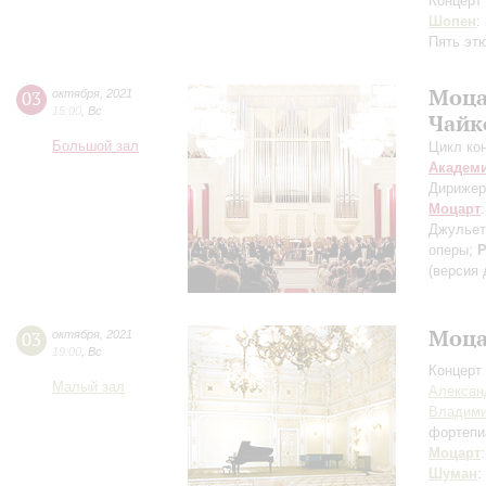
Концерт 
Шопен
:
Пять эт
Моца
03
октября
,
2021
15:00
,
Вс
Чайк
Большой зал
Цикл ко
Академ
Дирижер
Моцарт
Джульет
оперы;
Р
(версия
Моца
03
октября
,
2021
19:00
,
Вс
Концерт 
Малый зал
Алексан
Владими
фортепи
Моцарт
Шуман
: