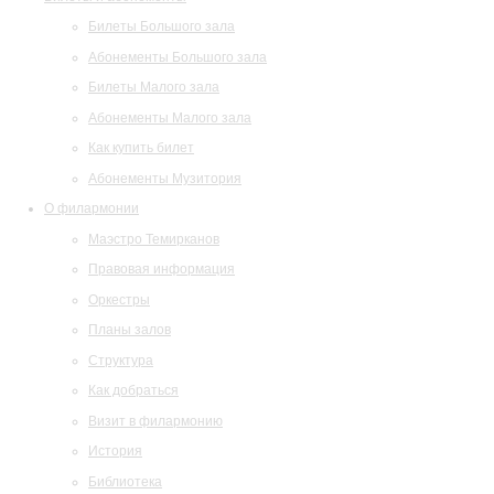
Билеты Большого зала
Абонементы Большого зала
Билеты Малого зала
Абонементы Малого зала
Как купить билет
Абонементы Музитория
О филармонии
Маэстро Темирканов
Правовая информация
Оркестры
Планы залов
Структура
Как добраться
Визит в филармонию
История
Библиотека