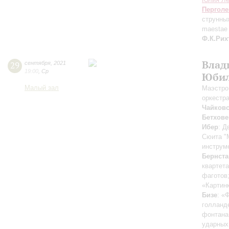
Перголе
струнных
maestae 
Ф.К.Рих
Влад
29
сентября
,
2021
19:00
,
Ср
Юбил
Малый зал
Маэстро
оркестр
Чайков
Бетхове
Ибер
: Д
Сюита "
инструм
Бернста
квартета
фаготов
«Картинк
Бизе
: «
голланд
фонтана
ударных