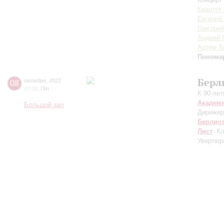
Квартет
Евгений
Григори
Андрей 
Артём Т
Понома
Берл
08
октября
,
2021
20:00
,
Пт
К 90-ле
Академ
Большой зал
Дирижер
Берлио
Лист
: К
Увертюра