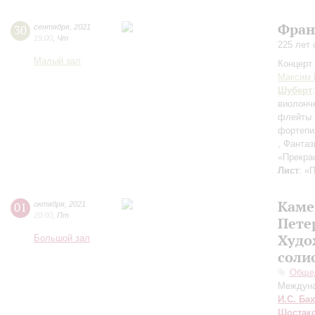
Фран
30
сентября
,
2021
19:00
,
Чт
225 лет
Малый зал
Концерт 
Максим 
Шуберт
виолонч
флейты 
фортепи
, Фантаз
«Прекра
Лист
: «
Каме
01
октября
,
2021
20:00
,
Пт
Пете
Худо
Большой зал
соли
Общед
Междуна
И.С. Бах
Шостак