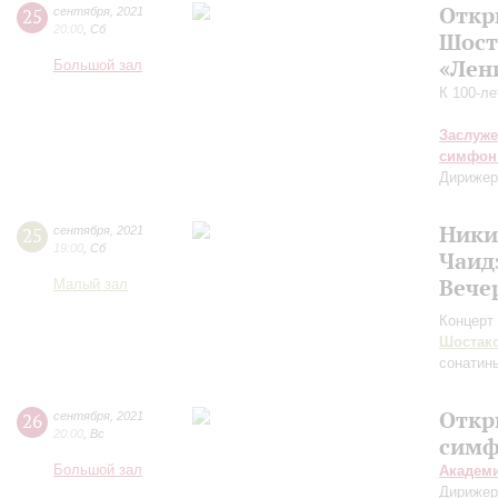
Откр
25
сентября
,
2021
20:00
,
Сб
Шост
«Лен
Большой зал
К 100-л
Заслуже
симфон
Дирижер
Ники
25
сентября
,
2021
19:00
,
Сб
Чаид
Вече
Малый зал
Концерт 
Шостак
сонатин
Откр
26
сентября
,
2021
20:00
,
Вс
симф
Большой зал
Академ
Дирижер