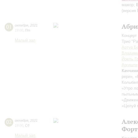
мажор;
(версия 
Абри
01
октября
,
2021
19:00
,
Пт
Концерт 
Малый зал
Трио "Pa
Артур Б
Владими
Йоель Г
Аргишти
Каччин
рери», «
Колыбел
«Утро ло
пыльным 
«Движен
«Целуй 
Алек
02
октября
,
2021
19:00
,
Сб
Форт
Малый зал