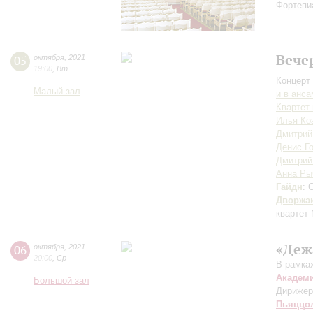
Фортепи
Вече
05
октября
,
2021
19:00
,
Вт
Концерт 
Малый зал
и в анс
Квартет
Илья Ко
Дмитрий
Денис Г
Дмитрий
Анна Ры
Гайдн
: 
Дворжа
квартет
«Деж
06
октября
,
2021
20:00
,
Ср
В рамка
Академ
Большой зал
Дирижер
Пьяццо