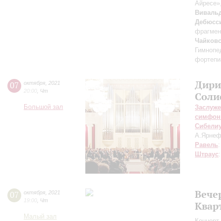
Айресе»
Виваль
Дебюсс
фрагмен
Чайков
Гимнопе
фортепиа
Дири
07
октября
,
2021
20:00
,
Чт
Соли
Большой зал
Заслуже
симфон
Сибели
А.Ярнеф
Равель
Штраус
Вече
07
октября
,
2021
19:00
,
Чт
Квар
Малый зал
Концерт 