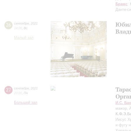
Брамс
:
Данте-с
Юбил
26
сентября
,
2021
14:00
,
Вс
Влад
Малый зал
Тара
27
сентября
,
2021
20:00
,
Пн
Орга
Большой зал
И.С. Бах
мажор, 
К.Ф.Э.Б
Иисус Х
и фугу н
Хоральн