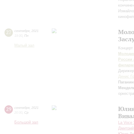
кончине
Измайло
кинофил
Моло
27
сентября
,
2021
19:00
,
Пн
Засл
Малый зал
Концерт 
Молодеж
России 
филарм
Дирижер
Денис Г
Паганин
Мендел
оркестр
Юлия
29
сентября
,
2021
20:00
,
Ср
Вива
Большой зал
La Voce
Дмитрий
Юлия Л