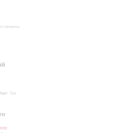
остаковича
ий
берт
: Три
го
онии