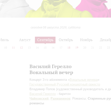
сегодня 08 августа 2026, суббота
Июль
Август
Сентябрь
Октябрь
Ноябрь
Декаб
10
11
12
13
14
15
16
17
18
19
20
21
22
23
Василий Герелло
Вокальный вечер
Концерт 3-го абонемента «
Вокальные вечера
»
Государственный Русский концертный оркестр
Владимир Попов
(художественный руководитель и д
Василий Герелло
- баритон
Чайковский
;
Рахманинов
: Романсы;
Старинные ру
романсы