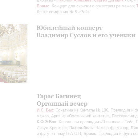
Дирижер -
Николай Алексеев
;
Сергей Догадин
- скрип
Брамс
: Концерт для скрипки с оркестром ре мажор;
Данте-симфония № 5 «Рай»
Юбилейный концерт
Владимир Суслов и его ученики
Тарас Багинец
Органный вечер
И.С. Бах
: Сонатина из Кантаты № 106, Прелюдия и ф
мажор, Ария из «Охотничьей кантаты», Пассакалия д
К.Ф.Э.Бах
: Хоральная прелюдия «Я взываю к Тебе, 
Иисус Христос»;
Пахельбель
: Чакона фа минор;
Лис
и фугу на тему В-А-С-Н;
Брамс
: Прелюдия и фуга со