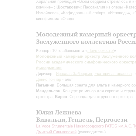
Хоральная прелюдия «Всем сердцем стремлюсь я к 
кончине» ;
Шостакович
: Пассакалия из оперы «Кате
Измайлова», «Кафедральный собор», «Исповедь», «
кинофильма «Овод»
Молодежный камерный оркест
Заслуженного коллектива Росси
Концерт 10-го абонемента «
I love оркестр!
»
Молодежный камерный оркестр Заслуженного ко
России академического симфонического оркестр
филармонии
Дирижер -
Ярослав Забояркин
;
Екатерина Тарасова
- 
Денис Гончар
- альт
Паганини
: Большая соната для альта и камерного ор
Мендельсон
: Концерт ре минор для скрипки и струн
оркестра;
Вирен
: Серенада для струнного оркестра
Юлия Лежнева
Вивальди, Гендель, Перголези
La Voce Strumentale Нижегородского ГАТОБ им.А.С.
Дмитрий Синьковский
(руководитель)