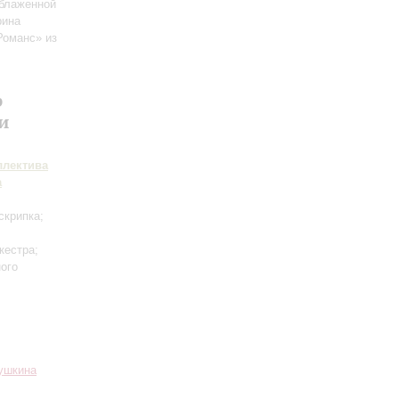
блаженной
рина
Романс» из
р
и
ллектива
а
скрипка;
кестра;
ного
Пушкина