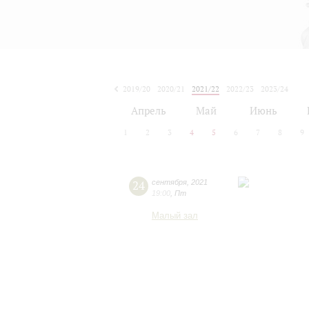
2019/20
2020/21
2021/22
2022/23
2023/24
2024/25
2025/26
2026/27
Апрель
Май
Июнь
1
2
3
4
5
6
7
8
9
24
сентября
,
2021
19:00
,
Пт
Малый зал