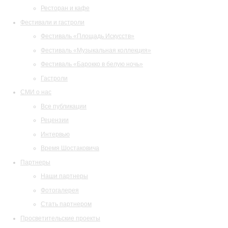
Ресторан и кафе
Фестивали и гастроли
Фестиваль «Площадь Искусств»
Фестиваль «Музыкальная коллекция»
Фестиваль «Барокко в белую ночь»
Гастроли
СМИ о нас
Все публикации
Рецензии
Интервью
Время Шостаковича
Партнеры
Наши партнеры
Фотогалерея
Стать партнером
Просветительские проекты