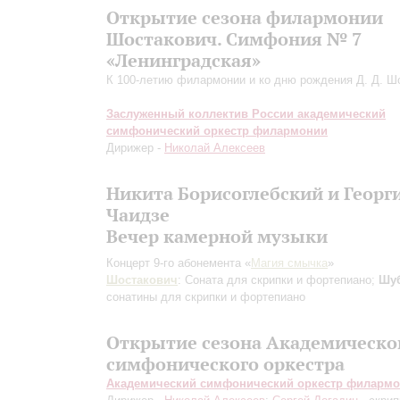
Открытие сезона филармонии
Шостакович. Симфония № 7
«Ленинградская»
К 100-летию филармонии и ко дню рождения Д. Д. Ш
Заслуженный коллектив России академический
симфонический оркестр филармонии
Дирижер -
Николай Алексеев
Никита Борисоглебский и Георг
Чаидзе
Вечер камерной музыки
Концерт 9-го абонемента «
Магия смычка
»
Шостакович
: Соната для скрипки и фортепиано;
Шу
сонатины для скрипки и фортепиано
Открытие сезона Академическо
симфонического оркестра
Академический симфонический оркестр филарм