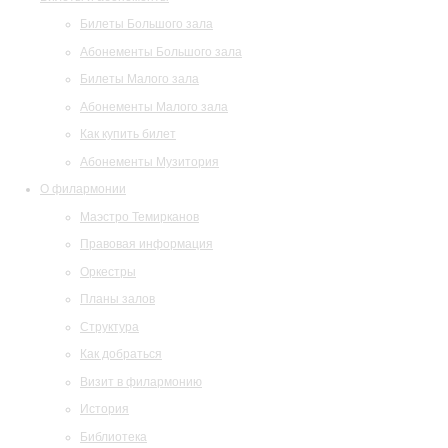
Билеты Большого зала
Абонементы Большого зала
Билеты Малого зала
Абонементы Малого зала
Как купить билет
Абонементы Музитория
О филармонии
Маэстро Темирканов
Правовая информация
Оркестры
Планы залов
Структура
Как добраться
Визит в филармонию
История
Библиотека