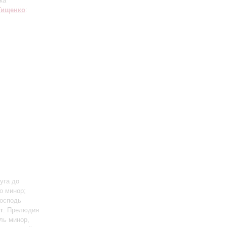
ка
Тищенко
:
уга до
о минор;
Господь
т
: Прелюдия
ль минор,