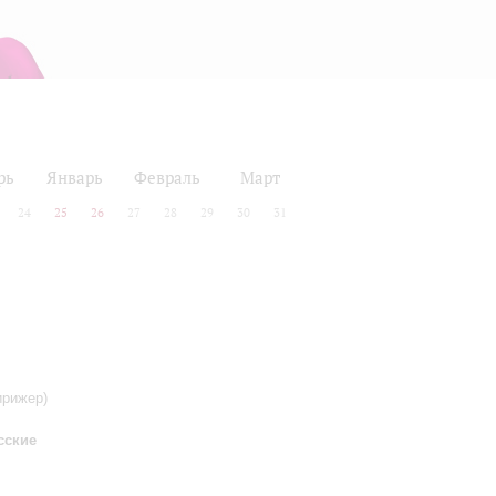
рь
Январь
Февраль
Март
24
25
26
27
28
29
30
31
ирижер)
сские