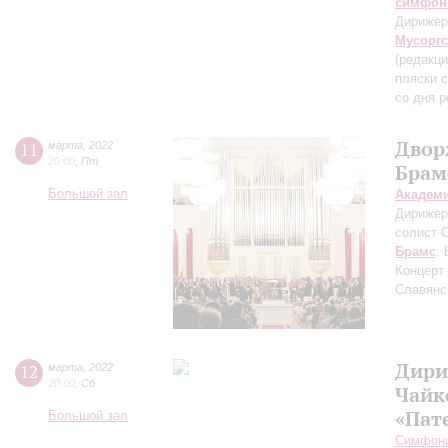
симфон
Дирижер
Мусорг
(редакци
пляски 
со дня 
Двор
11
марта
,
2022
20:00
,
Пт
Брам
Большой зал
Академ
Дирижер
солист 
Брамс
:
Концерт
Славянс
Дири
12
марта
,
2022
20:00
,
Сб
Чайк
«Пат
Большой зал
Симфони