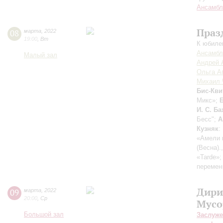
Ансамбл
Праз
08
марта
,
2022
19:00
,
Вт
К юбиле
Ансамбл
Малый зал
Андрей 
Ольга А
Михаил 
Бис-Кви
Микс»;
И. С. Ба
Бесс";
А
Кузняк
:
«Амели 
(Весна).
«Tarde»
перемен
Дири
09
марта
,
2022
20:00
,
Ср
Мусо
Большой зал
Заслуже