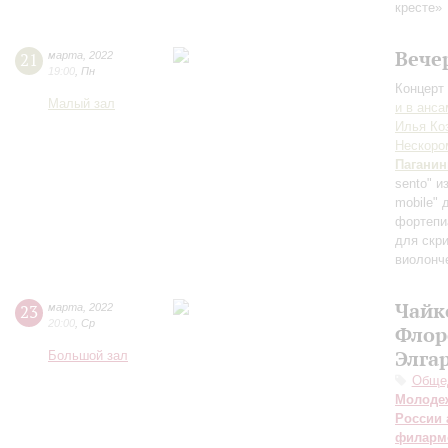
кресте»
Вече
21
марта
,
2022
19:00
,
Пн
Концерт 
Малый зал
и в анс
Илья Ко
Нескоро
Паганин
sento" 
mobile" 
фортепи
для скр
виолонч
Чайк
23
марта
,
2022
20:00
,
Ср
Флор
Элга
Большой зал
Общед
Молодеж
России 
филарм