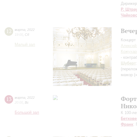
Дирижер
Р. Штра
Чайков
Вече
12
марта
,
2022
19:00
,
Сб
Концерт 
Малый зал
Алексей
Кожухар
- контра
Шуберт
(перело
мажор (
Форт
13
марта
,
2022
20:00
,
Вс
Нико
Большой зал
К 100-л
Бетхове
Франк
: