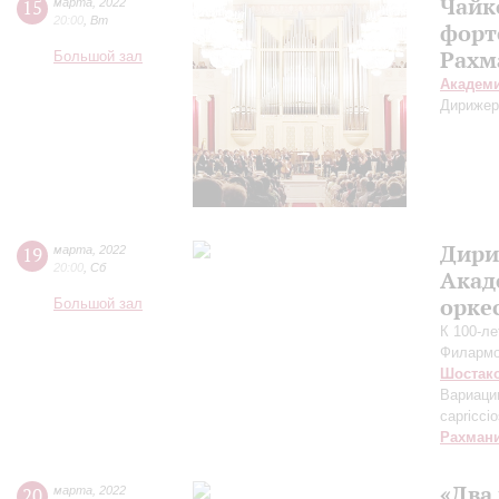
Чайк
15
марта
,
2022
20:00
,
Вт
форт
Рахм
Большой зал
Академ
Дирижер
Дири
19
марта
,
2022
20:00
,
Сб
Акад
орке
Большой зал
К 100-л
Филарм
Шостак
Вариаци
capricci
Рахман
«Два 
20
марта
,
2022