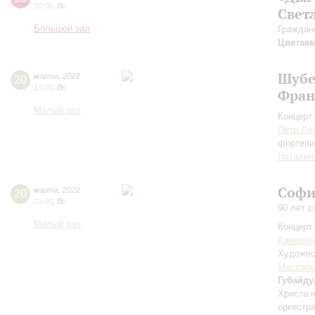
20:00
,
Вс
Свет
Большой зал
Граждан
Цветаев
Шубе
20
марта
,
2022
15:00
,
Вс
Фран
Малый зал
Концерт 
Пётр Ла
фортепи
Наталия
Софи
20
марта
,
2022
19:00
,
Вс
90 лет с
Малый зал
Концерт 
Камерны
Художес
Массарс
Губайду
Христа н
оркестр