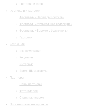
Ресторан и кафе
Фестивали и гастроли
Фестиваль «Площадь Искусств»
Фестиваль «Музыкальная коллекция»
Фестиваль «Барокко в белую ночь»
Гастроли
СМИ о нас
Все публикации
Рецензии
Интервью
Время Шостаковича
Партнеры
Наши партнеры
Фотогалерея
Стать партнером
Просветительские проекты