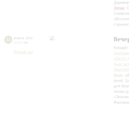
Дирижер
Элгар
: 
Симфони
«Воспом
струнног
Вече
24
марта
,
2022
19:00
,
Чт
Концерт 
Малый зал
програм
«ПетРо 
Анастас
Дмитрий
Бизе
: «
руки)
;
Д
для форт
поэма д
«Элегия
Фантази