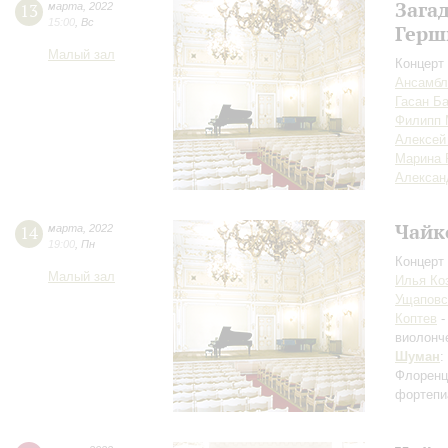
Зага
13
марта
,
2022
15:00
,
Вс
Герш
Малый зал
Концерт 
Ансамбл
Гасан Б
Филипп 
Алексей
Марина 
Алексан
Чайк
14
марта
,
2022
19:00
,
Пн
Концерт 
Малый зал
Илья Ко
Ущаповс
Коптев
-
виолонч
Шуман
:
Флоренц
фортепи