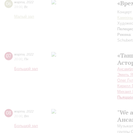
«Вре
06
марта
,
2022
19:00
,
Вс
Концерт 
Малый зал
Камерны
Художес
Пелеци
Рекена
:
Schuber
«Тан
07
марта
,
2022
20:00
,
Пн
Асто
Большой зал
Ансамбл
Эмиль Я
Олег Гу
Кирилл 
Михаил 
Пьяццо
"We a
08
марта
,
2022
20:00
,
Вт
Анса
Большой зал
Музыкал
группы 