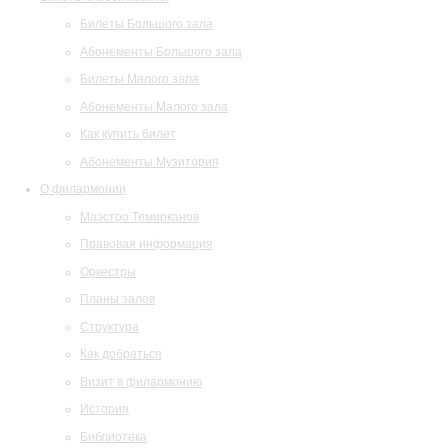
Билеты Большого зала
Абонементы Большого зала
Билеты Малого зала
Абонементы Малого зала
Как купить билет
Абонементы Музитория
О филармонии
Маэстро Темирканов
Правовая информация
Оркестры
Планы залов
Структура
Как добраться
Визит в филармонию
История
Библиотека