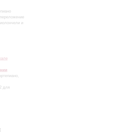
епиано
(переложение
виолончели и
кале
онии
ортепиано,
2 для
я