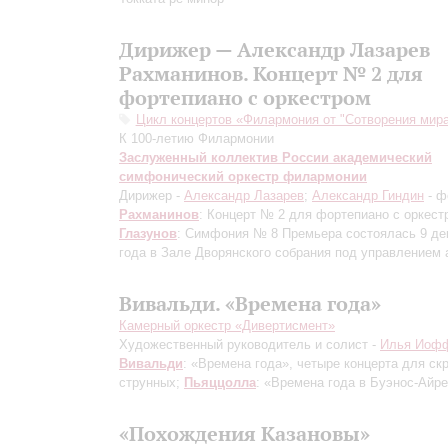
Дирижер — Александр Лазарев
Рахманинов. Концерт № 2 для
фортепиано с оркестром
Цикл концертов «Филармония от "Сотворения мир
К 100-летию Филармонии
Заслуженный коллектив России академический
симфонический оркестр филармонии
Дирижер -
Александр Лазарев
;
Александр Гиндин
- ф
Рахманинов
: Концерт № 2 для фортепиано с оркест
Глазунов
: Симфония № 8
Премьера состоялась 9 де
года в Зале Дворянского собрания под управлением 
Вивальди. «Времена года»
Камерный оркестр «Дивертисмент»
Художественный руководитель и солист -
Илья Иоф
Вивальди
: «Времена года», четыре концерта для ск
струнных;
Пьяццолла
: «Времена года в Буэнос-Айр
«Похождения Казановы»