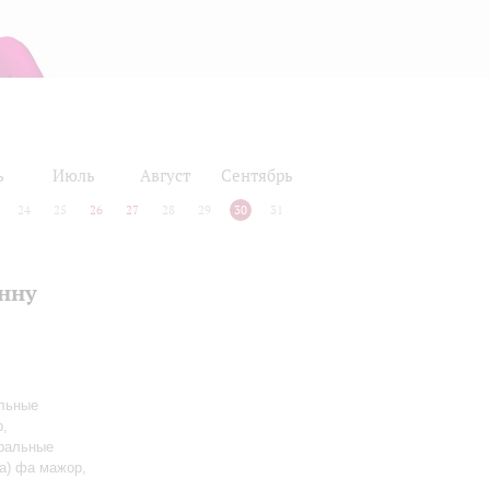
ь
Июль
Август
Сентябрь
24
25
26
27
28
29
30
31
нну
альные
р,
оральные
la) фа мажор,