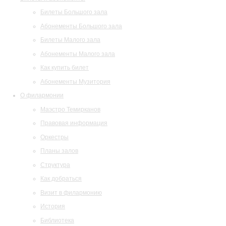
Билеты Большого зала
Абонементы Большого зала
Билеты Малого зала
Абонементы Малого зала
Как купить билет
Абонементы Музитория
О филармонии
Маэстро Темирканов
Правовая информация
Оркестры
Планы залов
Структура
Как добраться
Визит в филармонию
История
Библиотека