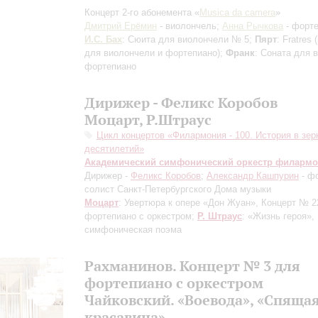
Концерт 2-го абонемента «
Musica dа сamera
»
Дмитрий Ерёмин
- виолончель;
Анна Рычкова
- форт
И.С. Бах
: Сюита для виолончели № 5;
Пярт
: Fratres
для виолончели и фортепиано)
;
Франк
: Соната для 
фортепиано
Дирижер - Феликс Коробов
Моцарт, Р.Штраус
Цикл концертов «Филармония - 100. История в зер
десятилетий»
Академический симфонический оркестр филарм
Дирижер -
Феликс Коробов
;
Александр Кашпурин
- ф
солист Санкт-Петербургского Дома музыки
Моцарт
: Увертюра к опере «Дон Жуан», Концерт № 2
фортепиано с оркестром;
Р. Штраус
: «Жизнь героя»,
симфоническая поэма
Рахманинов. Концерт № 3 для
фортепиано с оркестром
Чайковский. «Воевода», «Спяща
красавица»