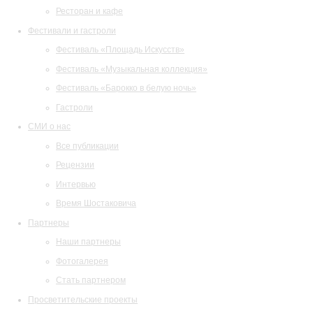
Ресторан и кафе
Фестивали и гастроли
Фестиваль «Площадь Искусств»
Фестиваль «Музыкальная коллекция»
Фестиваль «Барокко в белую ночь»
Гастроли
СМИ о нас
Все публикации
Рецензии
Интервью
Время Шостаковича
Партнеры
Наши партнеры
Фотогалерея
Стать партнером
Просветительские проекты