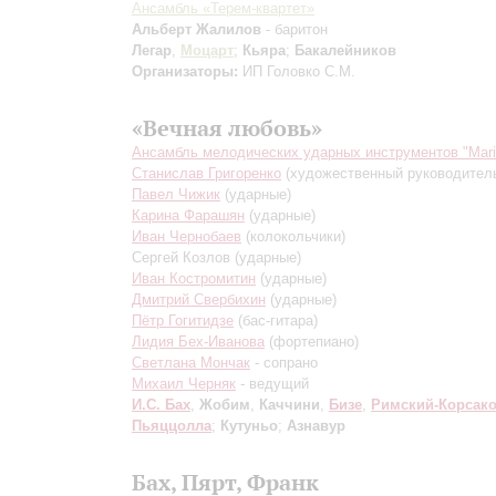
Ансамбль «Терем-квартет»
Альберт Жалилов
- баритон
Легар
,
Моцарт
;
Кьяра
;
Бакалейников
Организаторы:
ИП Головко С.М.
«Вечная любовь»
Ансамбль мелодических ударных инструментов "Mar
Станислав Григоренко
(художественный руководител
Павел Чижик
(ударные)
Карина Фарашян
(ударные)
Иван Чернобаев
(колокольчики)
Сергей Козлов
(ударные)
Иван Костромитин
(ударные)
Дмитрий Свербихин
(ударные)
Пётр Гогитидзе
(бас-гитара)
Лидия Бех-Иванова
(фортепиано)
Светлана Мончак
- сопрано
Михаил Черняк
- ведущий
И.С. Бах
,
Жобим
,
Каччини
,
Бизе
,
Римский-Корсак
Пьяццолла
;
Кутуньо
;
Азнавур
Бах, Пярт, Франк