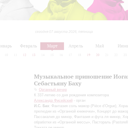
сегодня 07 августа 2026, пятница
нварь
Февраль
Март
Апрель
Май
Июн
10
11
12
13
14
15
16
17
18
19
20
21
22
23
Музыкальное приношение Иога
Себастьяну Баху
Органный вечер
К 337-летию со дня рождения композитора
Александр Фисейский
- орган
И.С. Бах
: Фантазия соль мажор (Pièce d’Orgue), Хор
прелюдии из «Органной книжечки», Концерт до мажо
Пассакалия до минор, Фантазия и фуга ля минор, Х
обработки из «Органной мессы», Пастораль (Pastorel
Токката ре минор