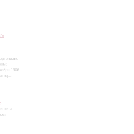
а"»
ортепиано
ром;
кабря 1906
автора
ф
рипки и
есе»