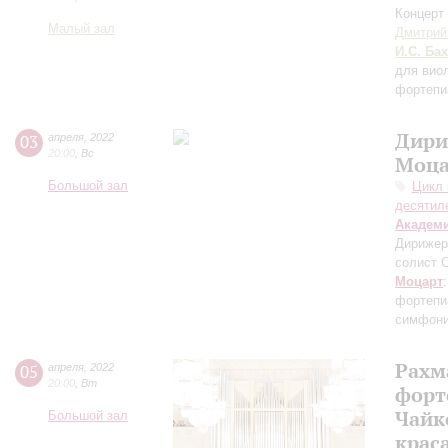
Концерт 
Малый зал
Дмитрий
И.С. Бах
для вио
фортепи
Дири
03
апреля
,
2022
20:00
,
Вс
Моца
Большой зал
Цикл 
десятил
Академ
Дирижер
солист 
Моцарт
фортепи
симфони
Рахм
05
апреля
,
2022
20:00
,
Вт
форт
Чайк
Большой зал
крас