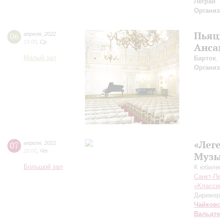
Легран
Организ
Пьяц
06
апреля
,
2022
19:00
,
Ср
Анса
Малый зал
Барток
,
Организ
«Леге
07
апреля
,
2022
20:00
,
Чт
Музы
Большой зал
К юбиле
Санкт-П
«Класси
Дирижер
Чайков
Вальдт