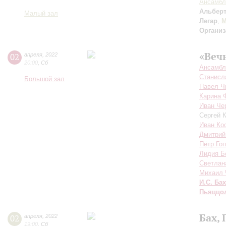
Ансамбл
Альбер
Малый зал
Легар
,
М
Организ
«Веч
02
апреля
,
2022
20:00
,
Сб
Ансамбл
Станисл
Большой зал
Павел Ч
Карина 
Иван Че
Сергей 
Иван Ко
Дмитрий
Пётр Гог
Лидия Б
Светлан
Михаил 
И.С. Бах
Пьяццо
Бах, 
02
апреля
,
2022
19:00
,
Сб