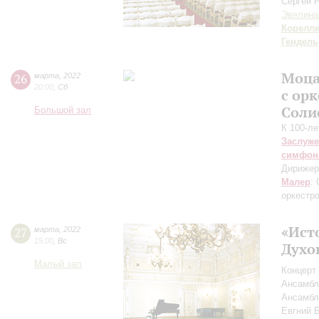
Сергей 
Эвелина
Корелл
Гендель
Моца
26
марта
,
2022
20:00
,
Сб
с ор
Соли
Большой зал
К 100-л
Заслуже
симфон
Дирижер
Малер
:
оркестр
«Ист
27
марта
,
2022
15:00
,
Вс
Духо
Малый зал
Концерт 
Ансамбл
Ансамбл
Евгний 