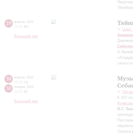
Увертюр
“Meditan
Тайн
29
марта
,
2022
20:00
,
Вт
Цикл 
Академ
Большой зал
Дирижер
Сибели
А.Ярнеф
«Аладди
сюиты и
Музы
30
марта
,
2022
20:00
,
Ср
Себа
30
января
,
2022
22:00
,
Вс
Орган
К 337-л
Большой зал
Алексан
И.С. Бах
прелюди
Пассака
обработк
Токката 