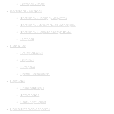
Ресторан и кафе
Фестивали и гастроли
Фестиваль «Площадь Искусств»
Фестиваль «Музыкальная коллекция»
Фестиваль «Барокко в белую ночь»
Гастроли
СМИ о нас
Все публикации
Рецензии
Интервью
Время Шостаковича
Партнеры
Наши партнеры
Фотогалерея
Стать партнером
Просветительские проекты