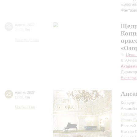
«Элегия
Фантази
Щедр
25
марта
,
2022
20:00
,
Пт
Конц
орке
Большой зал
«Озо
Цикл 
К 90-ле
Академ
Дирижер
Екатери
Анса
25
марта
,
2022
19:00
,
Пт
Концерт 
Малый зал
Ансамбл
Наталья
Ирина Е
Евгений
Виктор 