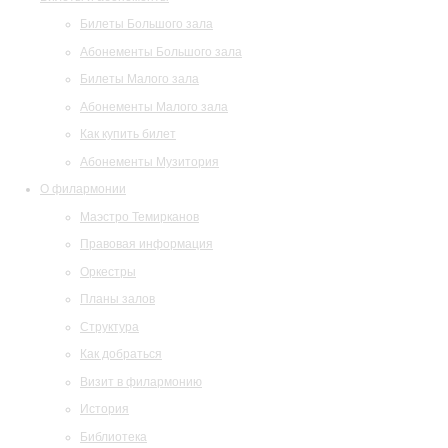
Билеты Большого зала
Абонементы Большого зала
Билеты Малого зала
Абонементы Малого зала
Как купить билет
Абонементы Музитория
О филармонии
Маэстро Темирканов
Правовая информация
Оркестры
Планы залов
Структура
Как добраться
Визит в филармонию
История
Библиотека