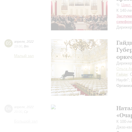
Цикл 
К 140-л
Заслуже
симфон
Дирижер
Гайд
05
апреля
,
2022
19:00
,
Вт
Губе
орке
Малый зал
Дирижер
Ольга А
Гайдн
: 
Haydn";
Организ
Ната
06
апреля
,
2022
20:00
,
Ср
«Оча
Большой зал
К 100-л
Джаз-кв