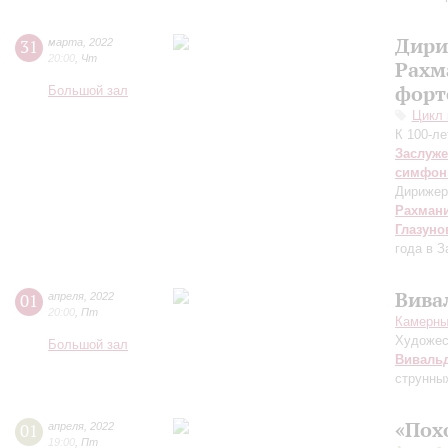
Дири
31
марта
,
2022
20:00
,
Чт
Рахм
форт
Большой зал
Цикл 
К 100-л
Заслуже
симфон
Дирижер
Рахман
Глазуно
года в 
Вива
01
апреля
,
2022
20:00
,
Пт
Камерны
Художес
Большой зал
Виваль
струнны
«Пох
01
апреля
,
2022
19:00
,
Пт