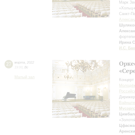
Марк Зв
«Хольц-
Санкт-П
Алексан
Шуляко
Алекса
фортепи
Ирина 
И.С. Бах
Орке
27
марта
,
2022
19:00
,
Вс
«Сер
Малый зал
Концерт 
Молодёж
Российск
Дирижер
Вайншт
Мусорг
Цимбал
«Золото
Цфасма
Аренск