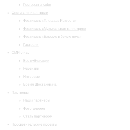
Ресторан и кафе
Фестивали и гастроли
Фестиваль «Площадь Искусств»
Фестиваль «Музыкальная коллекция»
Фестиваль «Барокко в белую ночь»
Гастроли
СМИ о нас
Все публикации
Рецензии
Интервью
Время Шостаковича
Партнеры
Наши партнеры
Фотогалерея
Стать партнером
Просветительские проекты