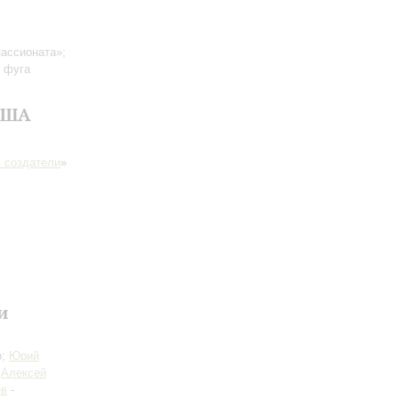
пассионата»;
и фуга
 США
 создатели
»
и
о;
Юрий
;
Алексей
ёв
-