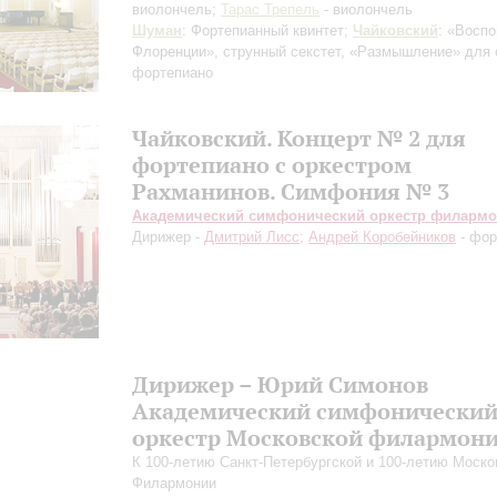
виолончель;
Тарас Трепель
- виолончель
Шуман
: Фортепианный квинтет;
Чайковский
: «Восп
Флоренции», струнный секстет, «Размышление» для 
фортепиано
Чайковский. Концерт № 2 для
фортепиано с оркестром
Рахманинов. Симфония № 3
Академический симфонический оркестр филарм
Дирижер -
Дмитрий Лисс
;
Андрей Коробейников
- фор
Дирижер – Юрий Симонов
Академический симфонически
оркестр Московской филармон
К 100-летию Санкт-Петербургской и 100-летию Моско
Филармонии