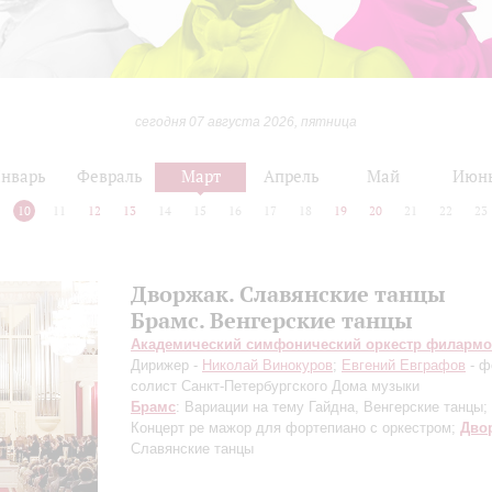
сегодня 07 августа 2026, пятница
нварь
Февраль
Март
Апрель
Май
Июн
10
11
12
13
14
15
16
17
18
19
20
21
22
23
Дворжак. Славянские танцы
Брамс. Венгерские танцы
Академический симфонический оркестр филарм
Дирижер -
Николай Винокуров
;
Евгений Евграфов
- ф
солист Санкт-Петербургского Дома музыки
Брамс
: Вариации на тему Гайдна, Венгерские танцы;
Концерт ре мажор для фортепиано с оркестром;
Дво
Славянские танцы