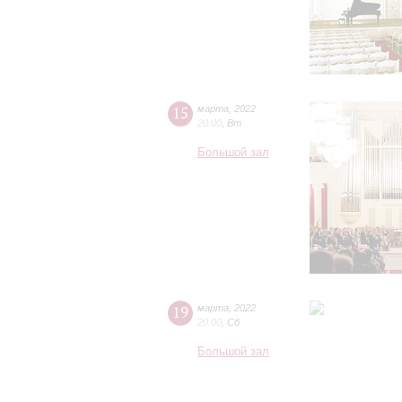
15
марта
,
2022
20:00
,
Вт
Большой зал
19
марта
,
2022
20:00
,
Сб
Большой зал