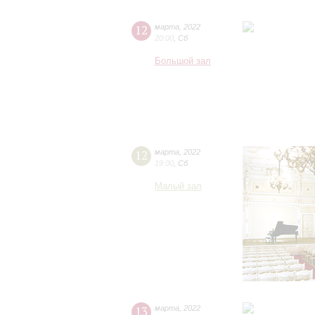
12
марта
,
2022
20:00
,
Сб
Большой зал
12
марта
,
2022
19:00
,
Сб
Малый зал
13
марта
,
2022