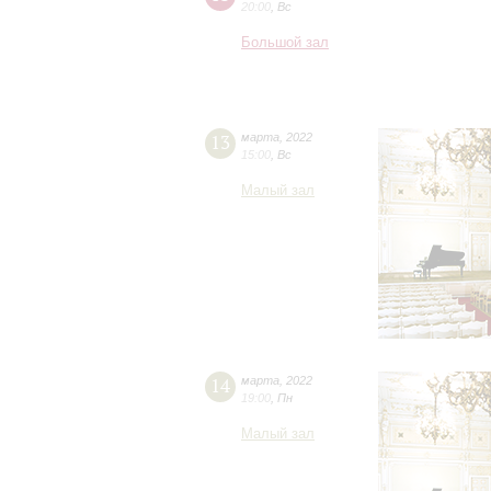
20:00
,
Вс
Большой зал
13
марта
,
2022
15:00
,
Вс
Малый зал
14
марта
,
2022
19:00
,
Пн
Малый зал