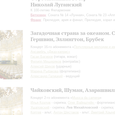
Николай Луганский
К 100-летию Филармонии
Бетховен
: Соната № 14 «Лунная», Соната № 23 «Ап
Франк
: Прелюдия, ария и финал, Прелюдия, хорал 
Загадочная страна за океаном.
Гершвин, Эллингтон, Брубек
Концерт 16-го абонемента «
Популярные мелодии и их
Ансамбль «Джаз-каприс»
Гасан Багиров
(гитара, вокал)
Филипп Мещеряков
(контрабас)
Алексей Шихов
(ударные)
Марина Рыбакова
(фортепиано)
Александр Галицкий
- ведущий
Чайковский, Шуман, Азарашвил
Концерт 2-го абонемента «
Musica dа сamera
»
Илья Козлов
- скрипка;
Олег Вайнштейн
- фортепиан
Ущаповский
- скрипка;
Лев Михайловский
- скрипка
Коптев
- альт;
Антон Шестаков
- альт;
Дмитрий Хрыч