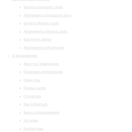
Билеты Большого зала
Абонементы Большого зала
Билеты Малого зала
Абонементы Малого зала
Как купить билет
Абонементы Музитория
О филармонии
Маэстро Темирканов
Правовая информация
Оркестры
Планы залов
Структура
Как добраться
Визит в филармонию
История
Библиотека