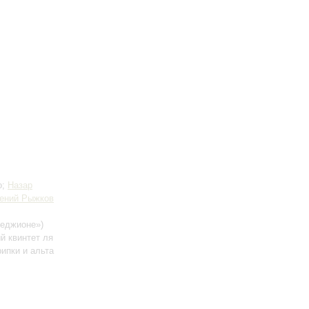
о;
Назар
ений Рыжков
педжионе»)
й квинтет ля
рипки и альта