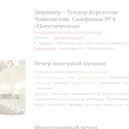
Дирижёр – Теодор Курентзис
Чайковский. Симфония № 6
«Патетическая»
Симфонический оркестр musicAeterna
Дирижер -
Теодор Курентзис
Р. Штраус
: «Метаморфозы», для струнного оркестра;
Чайковский
: Симфония № 6 «Патетическая»
Вечер камерной музыки
Концерт 9-го абонемента «
Магия смычка
»
Алексей Богорад
- альт;
Евгений Изотов
- фортепиан
Кожухарь
- скрипка;
Тарас Трепель
- виолончель;
Евг
- контрабас
Шуберт
: Соната для виолончели и фортепиано («Ар
(переложение для альта и фортепиано)
, Фортепианны
мажор («Форель»);
Моцарт
: Дуэт соль мажор для ск
Фортепианный вечер