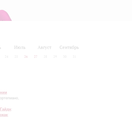
ь
Июль
Август
Сентябрь
24
25
26
27
28
29
30
31
онии
ортепиано,
Гайдн
:
ржак
: