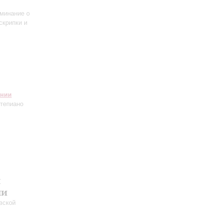
оминание о
скрипки и
онии
тепиано
й
ии
вской