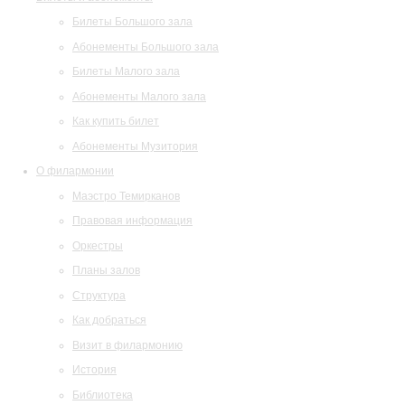
Билеты Большого зала
Абонементы Большого зала
Билеты Малого зала
Абонементы Малого зала
Как купить билет
Абонементы Музитория
О филармонии
Маэстро Темирканов
Правовая информация
Оркестры
Планы залов
Структура
Как добраться
Визит в филармонию
История
Библиотека