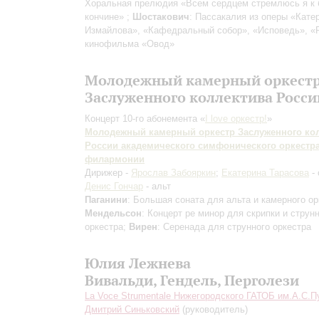
Хоральная прелюдия «Всем сердцем стремлюсь я к 
кончине» ;
Шостакович
: Пассакалия из оперы «Кате
Измайлова», «Кафедральный собор», «Исповедь», «
кинофильма «Овод»
Молодежный камерный оркест
Заслуженного коллектива Росси
Концерт 10-го абонемента «
I love оркестр!
»
Молодежный камерный оркестр Заслуженного ко
России академического симфонического оркестр
филармонии
Дирижер -
Ярослав Забояркин
;
Екатерина Тарасова
- 
Денис Гончар
- альт
Паганини
: Большая соната для альта и камерного ор
Мендельсон
: Концерт ре минор для скрипки и струн
оркестра;
Вирен
: Серенада для струнного оркестра
Юлия Лежнева
Вивальди, Гендель, Перголези
La Voce Strumentale Нижегородского ГАТОБ им.А.С.
Дмитрий Синьковский
(руководитель)