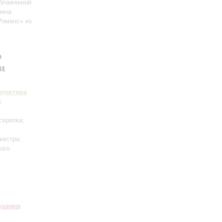
блаженной
рина
Романс» из
р
и
ллектива
а
скрипка;
кестра;
ного
Пушкина