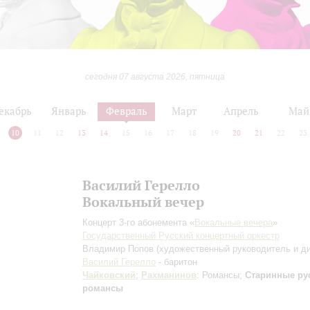
сегодня 07 августа 2026, пятница
екабрь
Январь
Февраль
Март
Апрель
Май
10
11
12
13
14
15
16
17
18
19
20
21
22
23
Василий Герелло
Вокальный вечер
Концерт 3-го абонемента «
Вокальные вечера
»
Государственный Русский концертный оркестр
Владимир Попов
(художественный руководитель и д
Василий Герелло
- баритон
Чайковский
;
Рахманинов
: Романсы;
Старинные ру
романсы