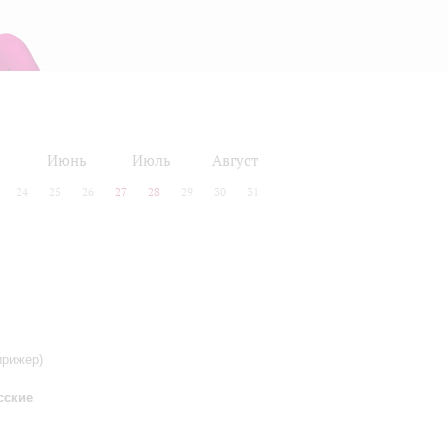
Июнь
Июль
Август
24
25
26
27
28
29
30
31
ирижер)
сские