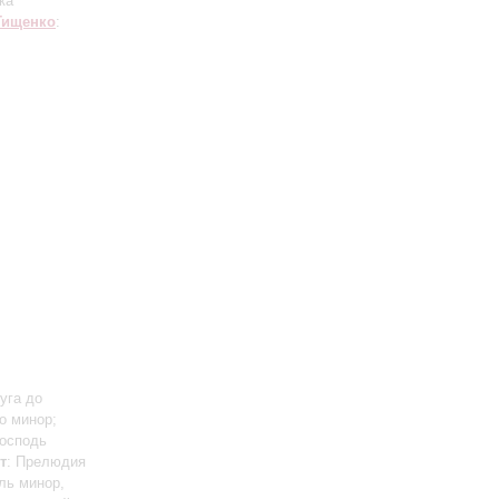
ка
Тищенко
:
уга до
о минор;
Господь
т
: Прелюдия
ль минор,