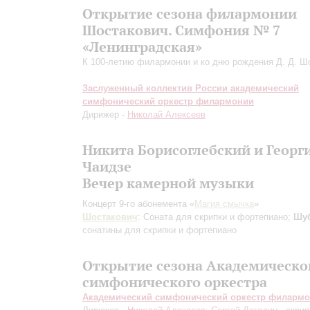
Открытие сезона филармонии
Шостакович. Симфония № 7
«Ленинградская»
К 100-летию филармонии и ко дню рождения Д. Д. Ш
Заслуженный коллектив России академический
симфонический оркестр филармонии
Дирижер -
Николай Алексеев
Никита Борисоглебский и Георг
Чаидзе
Вечер камерной музыки
Концерт 9-го абонемента «
Магия смычка
»
Шостакович
: Соната для скрипки и фортепиано;
Шу
сонатины для скрипки и фортепиано
Открытие сезона Академическо
симфонического оркестра
Академический симфонический оркестр филарм