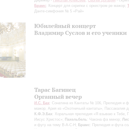
Дирижер -
Николай Алексеев
;
Сергей Догадин
- скрип
Брамс
: Концерт для скрипки с оркестром ре мажор;
Данте-симфония № 5 «Рай»
Юбилейный концерт
Владимир Суслов и его ученики
Тарас Багинец
Органный вечер
И.С. Бах
: Сонатина из Кантаты № 106, Прелюдия и ф
мажор, Ария из «Охотничьей кантаты», Пассакалия д
К.Ф.Э.Бах
: Хоральная прелюдия «Я взываю к Тебе, 
Иисус Христос»;
Пахельбель
: Чакона фа минор;
Лис
и фугу на тему В-А-С-Н;
Брамс
: Прелюдия и фуга со