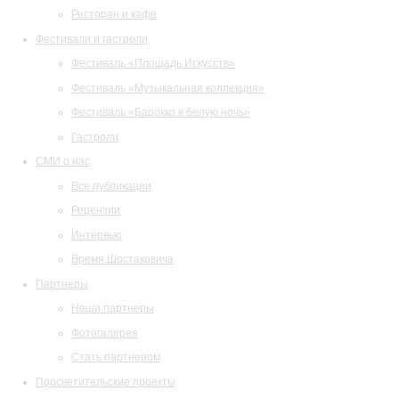
Ресторан и кафе
Фестивали и гастроли
Фестиваль «Площадь Искусств»
Фестиваль «Музыкальная коллекция»
Фестиваль «Барокко в белую ночь»
Гастроли
СМИ о нас
Все публикации
Рецензии
Интервью
Время Шостаковича
Партнеры
Наши партнеры
Фотогалерея
Стать партнером
Просветительские проекты