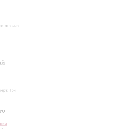
остаковича
ий
берт
: Три
го
онии