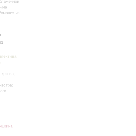
блаженной
рина
Романс» из
р
и
ллектива
а
скрипка;
кестра;
ного
Пушкина