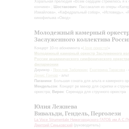
Хоральная прелюдия «Всем сердцем стремлюсь я к 
кончине» ;
Шостакович
: Пассакалия из оперы «Кате
Измайлова», «Кафедральный собор», «Исповедь», «
кинофильма «Овод»
Молодежный камерный оркест
Заслуженного коллектива Росси
Концерт 10-го абонемента «
I love оркестр!
»
Молодежный камерный оркестр Заслуженного ко
России академического симфонического оркестр
филармонии
Дирижер -
Ярослав Забояркин
;
Екатерина Тарасова
- 
Денис Гончар
- альт
Паганини
: Большая соната для альта и камерного ор
Мендельсон
: Концерт ре минор для скрипки и струн
оркестра;
Вирен
: Серенада для струнного оркестра
Юлия Лежнева
Вивальди, Гендель, Перголези
La Voce Strumentale Нижегородского ГАТОБ им.А.С.
Дмитрий Синьковский
(руководитель)