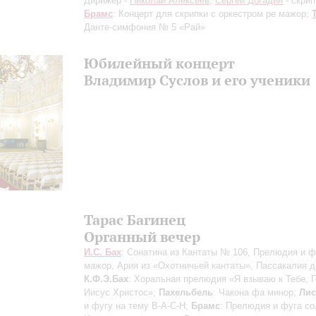
Дирижер -
Николай Алексеев
;
Сергей Догадин
- скрип
Брамс
: Концерт для скрипки с оркестром ре мажор;
Данте-симфония № 5 «Рай»
Юбилейный концерт
Владимир Суслов и его ученики
Тарас Багинец
Органный вечер
И.С. Бах
: Сонатина из Кантаты № 106, Прелюдия и ф
мажор, Ария из «Охотничьей кантаты», Пассакалия д
К.Ф.Э.Бах
: Хоральная прелюдия «Я взываю к Тебе, 
Иисус Христос»;
Пахельбель
: Чакона фа минор;
Лис
и фугу на тему В-А-С-Н;
Брамс
: Прелюдия и фуга со