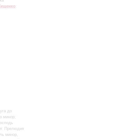
ка
Тищенко
:
уга до
о минор;
Господь
т
: Прелюдия
ль минор,