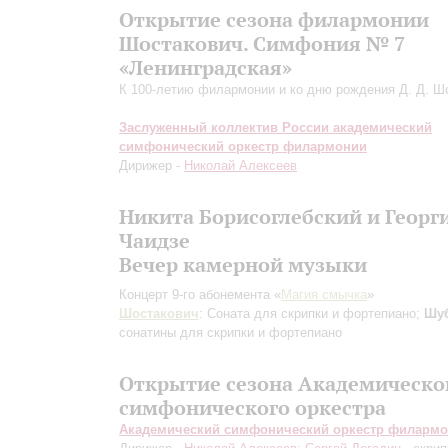
Открытие сезона филармонии
Шостакович. Симфония № 7
«Ленинградская»
К 100-летию филармонии и ко дню рождения Д. Д. Ш
Заслуженный коллектив России академический
симфонический оркестр филармонии
Дирижер -
Николай Алексеев
Никита Борисоглебский и Георг
Чаидзе
Вечер камерной музыки
Концерт 9-го абонемента «
Магия смычка
»
Шостакович
: Соната для скрипки и фортепиано;
Шу
сонатины для скрипки и фортепиано
Открытие сезона Академическо
симфонического оркестра
Академический симфонический оркестр филарм