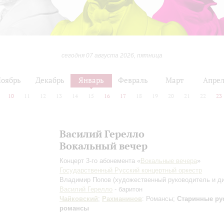
сегодня 07 августа 2026, пятница
оябрь
Декабрь
Январь
Февраль
Март
Апре
10
11
12
13
14
15
16
17
18
19
20
21
22
23
Василий Герелло
Вокальный вечер
Концерт 3-го абонемента «
Вокальные вечера
»
Государственный Русский концертный оркестр
Владимир Попов
(художественный руководитель и д
Василий Герелло
- баритон
Чайковский
;
Рахманинов
: Романсы;
Старинные ру
романсы