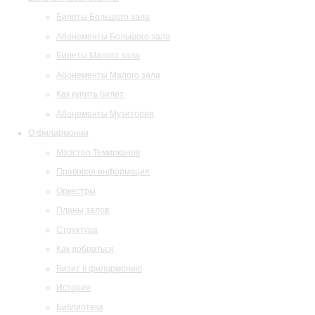
Билеты Большого зала
Абонементы Большого зала
Билеты Малого зала
Абонементы Малого зала
Как купить билет
Абонементы Музитория
О филармонии
Маэстро Темирканов
Правовая информация
Оркестры
Планы залов
Структура
Как добраться
Визит в филармонию
История
Библиотека