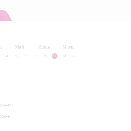
ль
Май
Июнь
Июль
24
25
26
27
28
29
30
31
ирижер)
сские