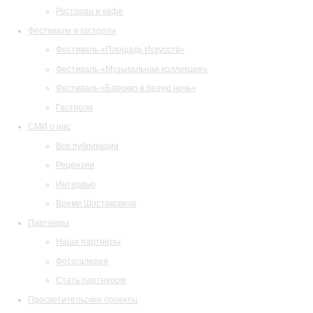
Ресторан и кафе
Фестивали и гастроли
Фестиваль «Площадь Искусств»
Фестиваль «Музыкальная коллекция»
Фестиваль «Барокко в белую ночь»
Гастроли
СМИ о нас
Все публикации
Рецензии
Интервью
Время Шостаковича
Партнеры
Наши партнеры
Фотогалерея
Стать партнером
Просветительские проекты