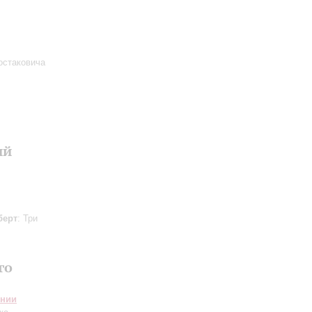
остаковича
ий
берт
: Три
го
онии