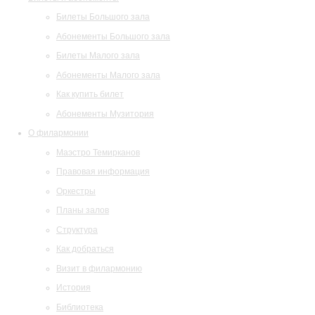
Билеты Большого зала
Абонементы Большого зала
Билеты Малого зала
Абонементы Малого зала
Как купить билет
Абонементы Музитория
О филармонии
Маэстро Темирканов
Правовая информация
Оркестры
Планы залов
Структура
Как добраться
Визит в филармонию
История
Библиотека