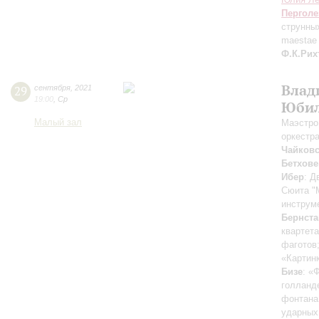
Перголе
струнных
maestae 
Ф.К.Рих
Влад
29
сентября
,
2021
19:00
,
Ср
Юбил
Малый зал
Маэстро
оркестр
Чайков
Бетхове
Ибер
: Д
Сюита "
инструм
Бернста
квартета
фаготов
«Картинк
Бизе
: «
голланд
фонтана
ударных