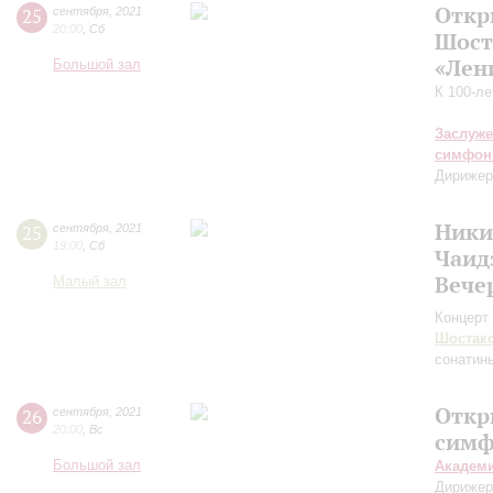
Откр
25
сентября
,
2021
20:00
,
Сб
Шост
«Лен
Большой зал
К 100-л
Заслуже
симфон
Дирижер
Ники
25
сентября
,
2021
19:00
,
Сб
Чаид
Вече
Малый зал
Концерт 
Шостак
сонатин
Откр
26
сентября
,
2021
20:00
,
Вс
симф
Большой зал
Академ
Дирижер