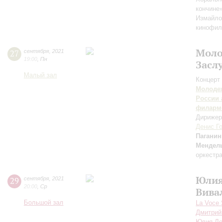
кончине
Измайло
кинофил
Моло
27
сентября
,
2021
19:00
,
Пн
Засл
Малый зал
Концерт 
Молодеж
России 
филарм
Дирижер
Денис Г
Паганин
Мендел
оркестр
Юлия
29
сентября
,
2021
20:00
,
Ср
Вива
Большой зал
La Voce
Дмитрий
Юлия Л