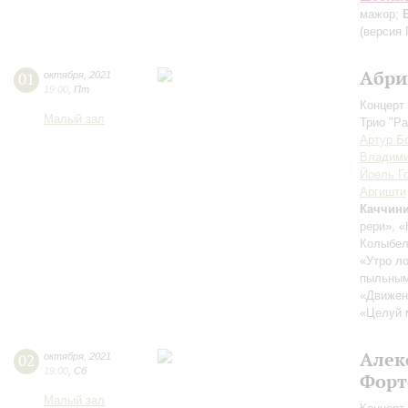
мажор;
(версия 
Абри
01
октября
,
2021
19:00
,
Пт
Концерт 
Малый зал
Трио "Pa
Артур Б
Владими
Йоель Г
Аргишти
Каччин
рери», «
Колыбел
«Утро ло
пыльным 
«Движен
«Целуй 
Алек
02
октября
,
2021
19:00
,
Сб
Форт
Малый зал