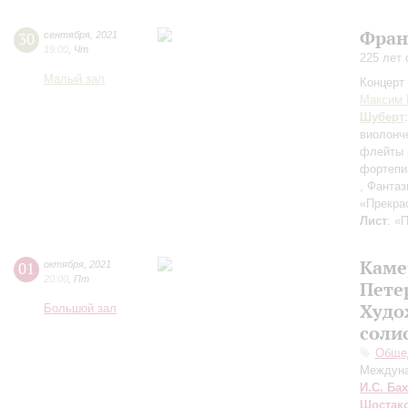
Фран
30
сентября
,
2021
19:00
,
Чт
225 лет
Малый зал
Концерт 
Максим 
Шуберт
виолонч
флейты 
фортепи
, Фантаз
«Прекра
Лист
: «
Каме
01
октября
,
2021
20:00
,
Пт
Пете
Худо
Большой зал
соли
Общед
Междуна
И.С. Бах
Шостак