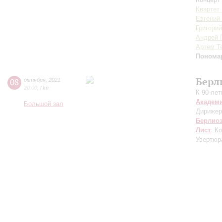
Квартет
Евгений
Григори
Андрей 
Артём Т
Понома
Берл
08
октября
,
2021
20:00
,
Пт
К 90-ле
Академ
Большой зал
Дирижер
Берлио
Лист
: К
Увертюра