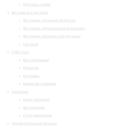
Ресторан и кафе
Фестивали и гастроли
Фестиваль «Площадь Искусств»
Фестиваль «Музыкальная коллекция»
Фестиваль «Барокко в белую ночь»
Гастроли
СМИ о нас
Все публикации
Рецензии
Интервью
Время Шостаковича
Партнеры
Наши партнеры
Фотогалерея
Стать партнером
Просветительские проекты