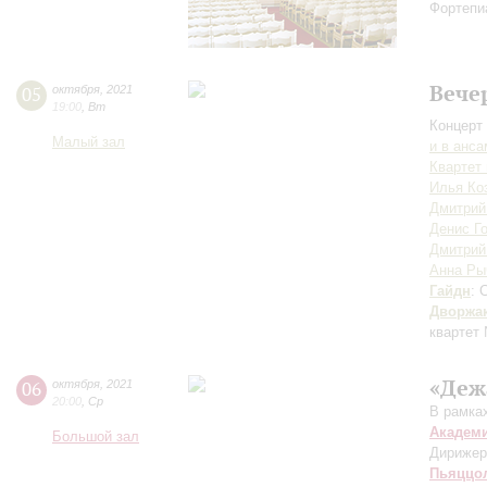
Фортепи
Вече
05
октября
,
2021
19:00
,
Вт
Концерт 
Малый зал
и в анс
Квартет
Илья Ко
Дмитрий
Денис Г
Дмитрий
Анна Ры
Гайдн
: 
Дворжа
квартет
«Деж
06
октября
,
2021
20:00
,
Ср
В рамка
Академ
Большой зал
Дирижер
Пьяццо