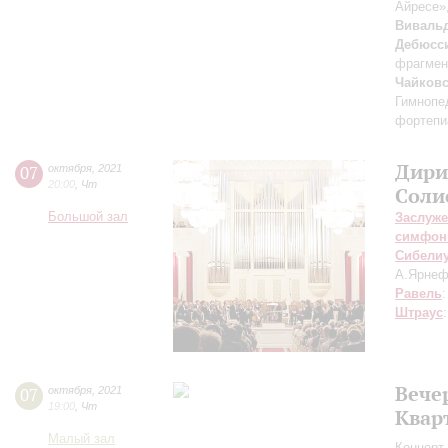
Айресе»
Виваль
Дебюсс
фрагмен
Чайков
Гимнопе
фортепиа
Дири
07
октября
,
2021
20:00
,
Чт
Соли
Большой зал
Заслуже
симфон
Сибели
А.Ярнеф
Равель
Штраус
Вече
07
октября
,
2021
19:00
,
Чт
Квар
Малый зал
Концерт 