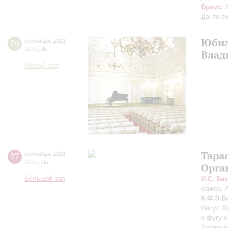
Брамс
:
Данте-с
Юбил
26
сентября
,
2021
14:00
,
Вс
Влад
Малый зал
Тара
27
сентября
,
2021
20:00
,
Пн
Орга
Большой зал
И.С. Бах
мажор, 
К.Ф.Э.Б
Иисус Х
и фугу н
Хоральн