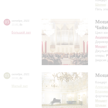
Концерт 
Шопен
:
Пять эт
Моца
03
октября
,
2021
15:00
,
Вс
Чайк
Большой зал
Цикл ко
Академ
Дирижер
Моцарт
Джульет
оперы;
Р
(версия
Моца
03
октября
,
2021
19:00
,
Вс
Концерт 
Малый зал
Алексан
Владими
фортепи
Моцарт
Шуман
: