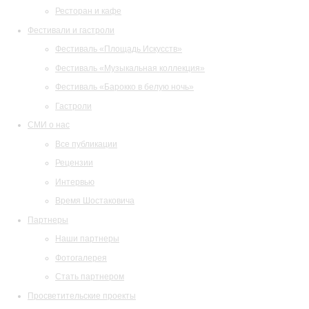
Ресторан и кафе
Фестивали и гастроли
Фестиваль «Площадь Искусств»
Фестиваль «Музыкальная коллекция»
Фестиваль «Барокко в белую ночь»
Гастроли
СМИ о нас
Все публикации
Рецензии
Интервью
Время Шостаковича
Партнеры
Наши партнеры
Фотогалерея
Стать партнером
Просветительские проекты