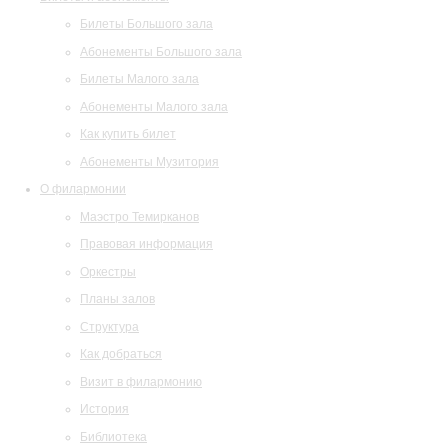
Билеты Большого зала
Абонементы Большого зала
Билеты Малого зала
Абонементы Малого зала
Как купить билет
Абонементы Музитория
О филармонии
Маэстро Темирканов
Правовая информация
Оркестры
Планы залов
Структура
Как добраться
Визит в филармонию
История
Библиотека