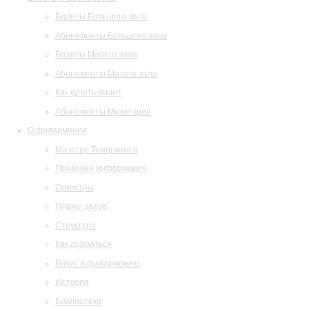
Билеты Большого зала
Абонементы Большого зала
Билеты Малого зала
Абонементы Малого зала
Как купить билет
Абонементы Музитория
О филармонии
Маэстро Темирканов
Правовая информация
Оркестры
Планы залов
Структура
Как добраться
Визит в филармонию
История
Библиотека