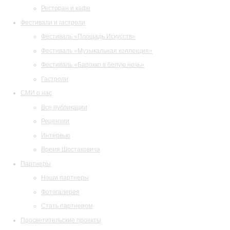
Ресторан и кафе
Фестивали и гастроли
Фестиваль «Площадь Искусств»
Фестиваль «Музыкальная коллекция»
Фестиваль «Барокко в белую ночь»
Гастроли
СМИ о нас
Все публикации
Рецензии
Интервью
Время Шостаковича
Партнеры
Наши партнеры
Фотогалерея
Стать партнером
Просветительские проекты