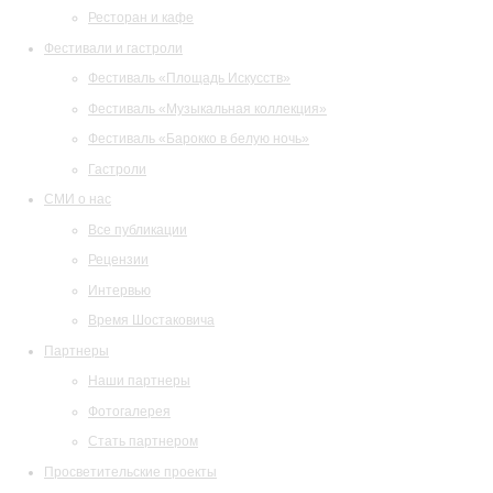
Ресторан и кафе
Фестивали и гастроли
Фестиваль «Площадь Искусств»
Фестиваль «Музыкальная коллекция»
Фестиваль «Барокко в белую ночь»
Гастроли
СМИ о нас
Все публикации
Рецензии
Интервью
Время Шостаковича
Партнеры
Наши партнеры
Фотогалерея
Стать партнером
Просветительские проекты