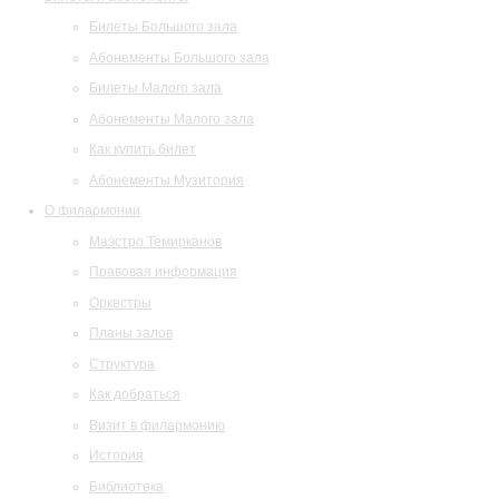
Билеты Большого зала
Абонементы Большого зала
Билеты Малого зала
Абонементы Малого зала
Как купить билет
Абонементы Музитория
О филармонии
Маэстро Темирканов
Правовая информация
Оркестры
Планы залов
Структура
Как добраться
Визит в филармонию
История
Библиотека