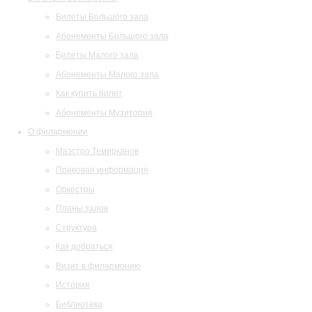
Билеты Большого зала
Абонементы Большого зала
Билеты Малого зала
Абонементы Малого зала
Как купить билет
Абонементы Музитория
О филармонии
Маэстро Темирканов
Правовая информация
Оркестры
Планы залов
Структура
Как добраться
Визит в филармонию
История
Библиотека