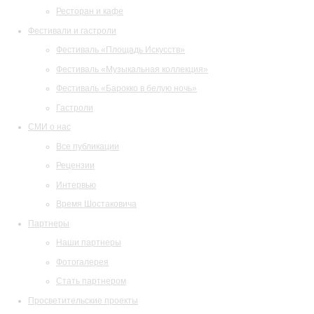
Ресторан и кафе
Фестивали и гастроли
Фестиваль «Площадь Искусств»
Фестиваль «Музыкальная коллекция»
Фестиваль «Барокко в белую ночь»
Гастроли
СМИ о нас
Все публикации
Рецензии
Интервью
Время Шостаковича
Партнеры
Наши партнеры
Фотогалерея
Стать партнером
Просветительские проекты