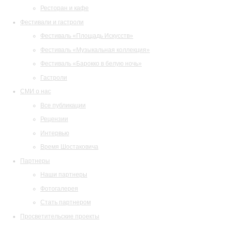
Ресторан и кафе
Фестивали и гастроли
Фестиваль «Площадь Искусств»
Фестиваль «Музыкальная коллекция»
Фестиваль «Барокко в белую ночь»
Гастроли
СМИ о нас
Все публикации
Рецензии
Интервью
Время Шостаковича
Партнеры
Наши партнеры
Фотогалерея
Стать партнером
Просветительские проекты