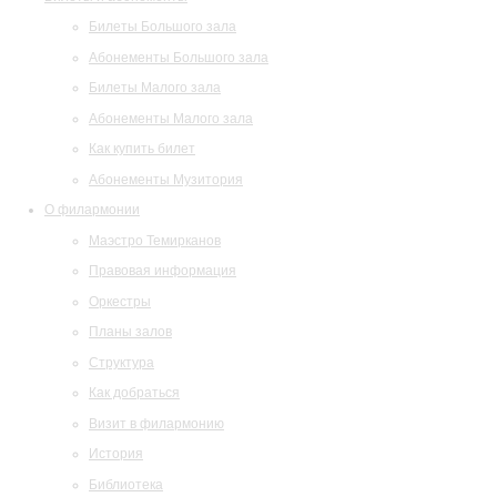
Билеты Большого зала
Абонементы Большого зала
Билеты Малого зала
Абонементы Малого зала
Как купить билет
Абонементы Музитория
О филармонии
Маэстро Темирканов
Правовая информация
Оркестры
Планы залов
Структура
Как добраться
Визит в филармонию
История
Библиотека