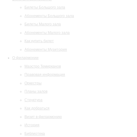
Билеты Большого зала
Абонементы Большого зала
Билеты Малого зала
Абонементы Малого зала
Как купить билет
Абонементы Музитория
О филармонии
Маэстро Темирканов
Правовая информация
Оркестры
Планы залов
Структура
Как добраться
Визит в филармонию
История
Библиотека