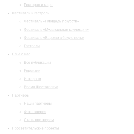
Ресторан и кафе
Фестивали и гастроли
Фестиваль «Площадь Искусств»
Фестиваль «Музыкальная коллекция»
Фестиваль «Барокко в белую ночь»
Гастроли
СМИ о нас
Все публикации
Рецензии
Интервью
Время Шостаковича
Партнеры
Наши партнеры
Фотогалерея
Стать партнером
Просветительские проекты