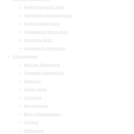
Билеты Большого зала
Абонементы Большого зала
Билеты Малого зала
Абонементы Малого зала
Как купить билет
Абонементы Музитория
О филармонии
Маэстро Темирканов
Правовая информация
Оркестры
Планы залов
Структура
Как добраться
Визит в филармонию
История
Библиотека