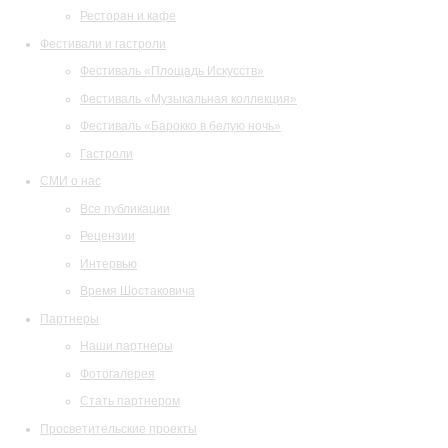
Ресторан и кафе
Фестивали и гастроли
Фестиваль «Площадь Искусств»
Фестиваль «Музыкальная коллекция»
Фестиваль «Барокко в белую ночь»
Гастроли
СМИ о нас
Все публикации
Рецензии
Интервью
Время Шостаковича
Партнеры
Наши партнеры
Фотогалерея
Стать партнером
Просветительские проекты