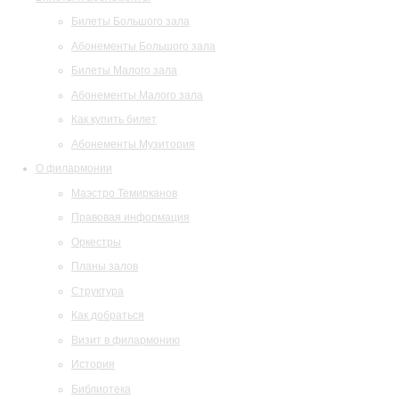
Билеты Большого зала
Абонементы Большого зала
Билеты Малого зала
Абонементы Малого зала
Как купить билет
Абонементы Музитория
О филармонии
Маэстро Темирканов
Правовая информация
Оркестры
Планы залов
Структура
Как добраться
Визит в филармонию
История
Библиотека