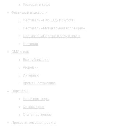
Ресторан и кафе
Фестивали и гастроли
Фестиваль «Площадь Искусств»
Фестиваль «Музыкальная коллекция»
Фестиваль «Барокко в белую ночь»
Гастроли
СМИ о нас
Все публикации
Рецензии
Интервью
Время Шостаковича
Партнеры
Наши партнеры
Фотогалерея
Стать партнером
Просветительские проекты