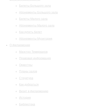
Билеты Большого зала
Абонементы Большого зала
Билеты Малого зала
Абонементы Малого зала
Как купить билет
Абонементы Музитория
О филармонии
Маэстро Темирканов
Правовая информация
Оркестры
Планы залов
Структура
Как добраться
Визит в филармонию
История
Библиотека