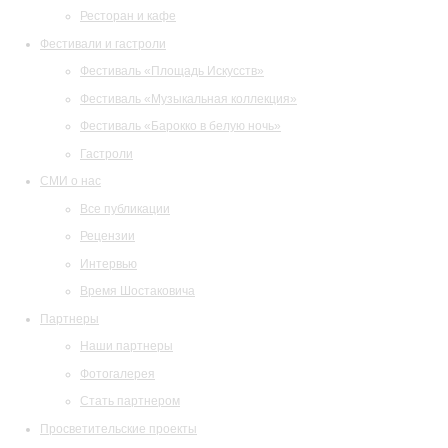
Ресторан и кафе
Фестивали и гастроли
Фестиваль «Площадь Искусств»
Фестиваль «Музыкальная коллекция»
Фестиваль «Барокко в белую ночь»
Гастроли
СМИ о нас
Все публикации
Рецензии
Интервью
Время Шостаковича
Партнеры
Наши партнеры
Фотогалерея
Стать партнером
Просветительские проекты