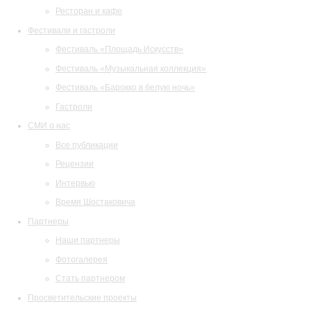
Ресторан и кафе
Фестивали и гастроли
Фестиваль «Площадь Искусств»
Фестиваль «Музыкальная коллекция»
Фестиваль «Барокко в белую ночь»
Гастроли
СМИ о нас
Все публикации
Рецензии
Интервью
Время Шостаковича
Партнеры
Наши партнеры
Фотогалерея
Стать партнером
Просветительские проекты