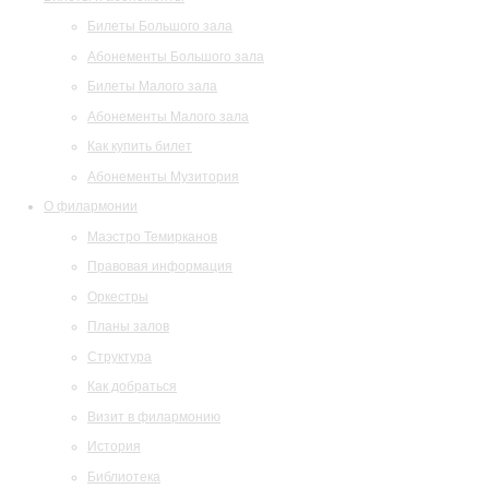
Билеты Большого зала
Абонементы Большого зала
Билеты Малого зала
Абонементы Малого зала
Как купить билет
Абонементы Музитория
О филармонии
Маэстро Темирканов
Правовая информация
Оркестры
Планы залов
Структура
Как добраться
Визит в филармонию
История
Библиотека