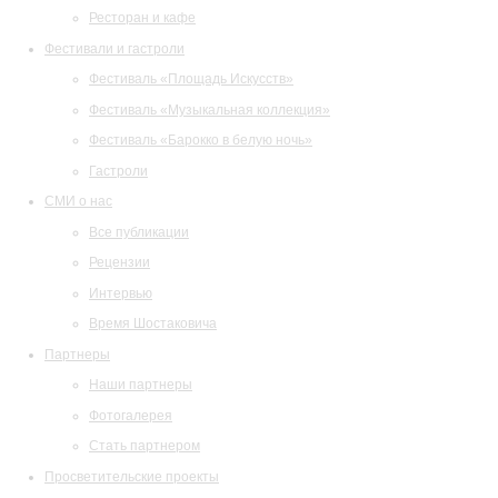
Ресторан и кафе
Фестивали и гастроли
Фестиваль «Площадь Искусств»
Фестиваль «Музыкальная коллекция»
Фестиваль «Барокко в белую ночь»
Гастроли
СМИ о нас
Все публикации
Рецензии
Интервью
Время Шостаковича
Партнеры
Наши партнеры
Фотогалерея
Стать партнером
Просветительские проекты