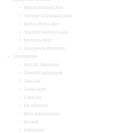
Билеты Большого зала
Абонементы Большого зала
Билеты Малого зала
Абонементы Малого зала
Как купить билет
Абонементы Музитория
О филармонии
Маэстро Темирканов
Правовая информация
Оркестры
Планы залов
Структура
Как добраться
Визит в филармонию
История
Библиотека